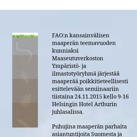
Maaperästä
kuuluu!
-
seminaari
ti
24.11.15
FAO:n kansainvälisen
Helsingissä
maaperän teemavuoden
–
kunniaksi
Tervetuloa!
Maaseutuverkoston
Ympäristö- ja
ilmastotyöryhmä järjestää
maaperää poikkitieteellisesti
esittelevään semiinaariin
tiistaina 24.11.2015 kello 9-16
Helsingin Hotel Arthurin
juhlasalissa.
Puhujina maaperän parhaita
asiantuntijoita Suomesta ja