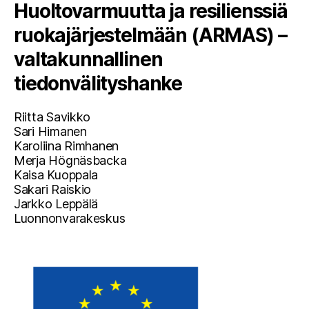
Huoltovarmuutta ja resilienssiä
ruokajärjestelmään (ARMAS) –
valtakunnallinen
tiedonvälityshanke
Riitta Savikko
Sari Himanen
Karoliina Rimhanen
Merja Högnäsbacka
Kaisa Kuoppala
Sakari Raiskio
Jarkko Leppälä
Luonnonvarakeskus