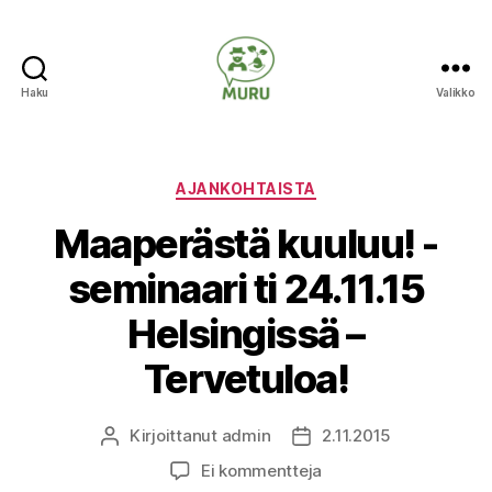
Haku
Valikko
Ilmastonmuutokseen
varautuminen
maataloudessa
Kategoriat
AJANKOHTAISTA
Maaperästä kuuluu! -
seminaari ti 24.11.15
Helsingissä –
Tervetuloa!
Kirjoittanut
admin
2.11.2015
Kirjoittaja
Julkaisupäivämäärä
artikkeliin
Ei kommentteja