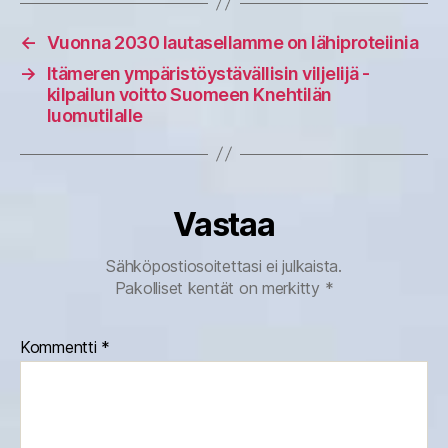
←
Vuonna 2030 lautasellamme on lähiproteiinia
→
Itämeren ympäristöystävällisin viljelijä -
kilpailun voitto Suomeen Knehtilän
luomutilalle
Vastaa
Sähköpostiosoitettasi ei julkaista.
Pakolliset kentät on merkitty
*
Kommentti
*