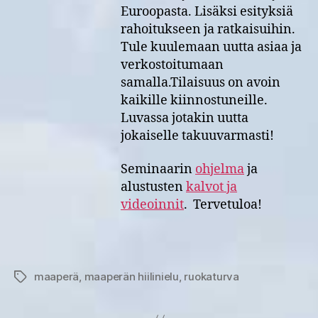
Euroopasta. Lisäksi esityksiä
rahoitukseen ja ratkaisuihin.
Tule kuulemaan uutta asiaa ja
verkostoitumaan
samalla.Tilaisuus on avoin
kaikille kiinnostuneille.
Luvassa jotakin uutta
jokaiselle takuuvarmasti!
Seminaarin
ohjelma
ja
alustusten
kalvot ja
videoinnit
. Tervetuloa!
maaperä
,
maaperän hiilinielu
,
ruokaturva
Avainsanat