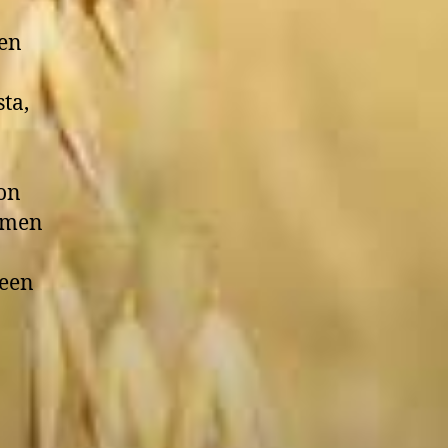
sen
ta,
 on
omen
meen