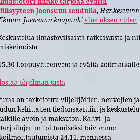
Ilmastotori-hanke tarjoaa eväitä
iilisyyteen Joensuun seudulla
,
Hankesuunnit
Vikman, Joensuun kaupunki
alustuksen video
Keskustelua ilmastoviisaista ratkaisuista ja n
miskeinoista
15.30 Loppuyhteenveto ja eväitä kotimatkalle
ulostaa ohjelman tästä
uma on tarkoitettu viljelijöiden, neuvojien ja
dun kehittäjien tiedonsaantiin ja keskustelu
kaikille avoin ja maksuton. Kahvi- ja
tarjoilujen mitoittamiseksi toivomme
oilmoittautumista 24.11. mennessä