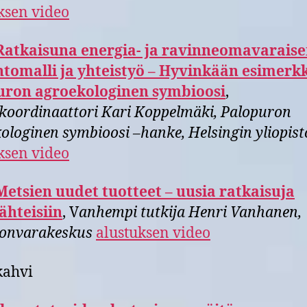
ksen video
Ratkaisuna energia- ja ravinneomavarais
tomalli ja yhteistyö – Hyvinkään esimerkk
uron agroekologinen symbioosi
,
oordinaattori Kari Koppelmäki, Palopuron
ologinen symbioosi –hanke, Helsingin yliopist
ksen video
Metsien uudet tuotteet – uusia ratkaisuja
ähteisiin
, V
anhempi tutkija Henri Vanhanen,
onvarakeskus
alustuksen video
kahvi