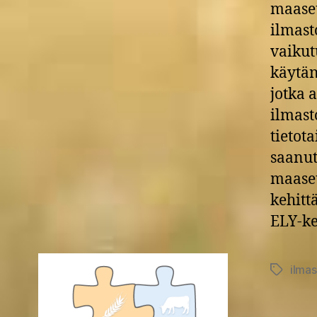
maaseu
ilmast
vaikut
käytän
jotka 
ilmast
tietot
saanut
maase
kehitt
ELY-ke
ilmas
Avainsan