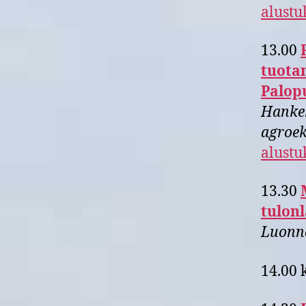
alustu
13.00
tuotan
Palop
Hankek
agroek
alustu
13.30
tulonl
Luonn
14.00 