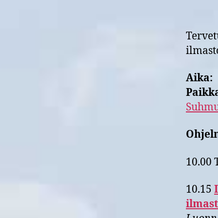
Terve
ilmast
Aika
Paikk
Suhmu
Ohjel
10.00 
10.15
ilmast