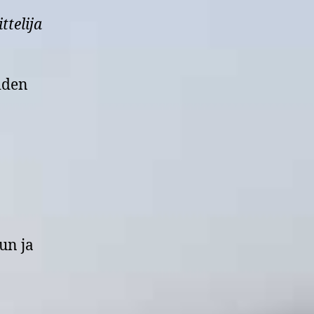
telija
iiden
un ja