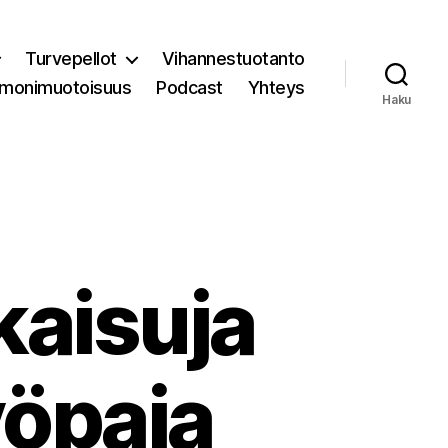
Turvepellot
Vihannestuotanto
 monimuotoisuus
Podcast
Yhteys
Haku
kaisuja
yöpaja