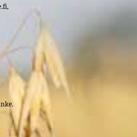
.fi,
anke.