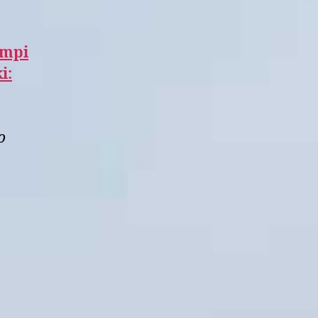
empi
i:
o