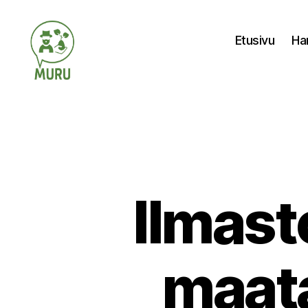
Etusivu
Ha
Ilmastonmuutokseen
varautuminen
maataloudessa
Ilmast
maata