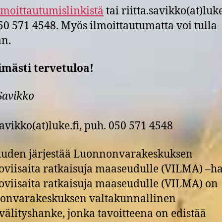
ilmoittautumislinkistä
tai riitta.savikko(at)luke
50 571 4548. Myös ilmoittautumatta voi tulla
n.
mästi tervetuloa!
 Savikko
.savikko(at)luke.fi, puh. 050 571 4548
uuden järjestää Luonnonvarakeskuksen
oviisaita ratkaisuja maaseudulle (VILMA) –h
oviisaita ratkaisuja maaseudulle (VILMA) on
onvarakeskuksen valtakunnallinen
välityshanke, jonka tavoitteena on edistää