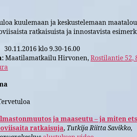
tuloa kuulemaan ja keskustelemaan maatalo
oviisaista ratkaisuista ja innostavista esimerk
:
30.11.2016 klo 9.30-16.00
a:
Maatilamatkailu Hirvonen,
Rostilantie 52,
ra
ma
Tervetuloa
Ilmastonmuutos ja maaseutu – ja miten ets
oviisaita ratkaisuja
,
Tutkija Riitta Savikko,