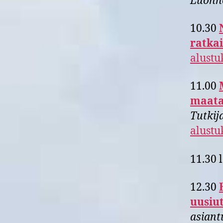
Luonn
10.30
ratkai
alustu
11.00
maatal
Tutkij
alustu
11.30 
12.30
uusiu
asiant