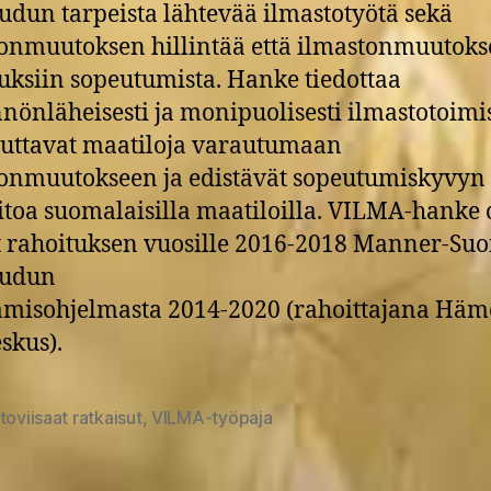
dun tarpeista lähtevää ilmastotyötä sekä
onmuutoksen hillintää että ilmastonmuutok
uksiin sopeutumista. Hanke tiedottaa
nönläheisesti ja monipuolisesti ilmastotoimis
auttavat maatiloja varautumaan
onmuutokseen ja edistävät sopeutumiskyvyn
aitoa suomalaisilla maatiloilla. VILMA-hanke
 rahoituksen vuosille 2016-2018 Manner-Su
udun
ämisohjelmasta 2014-2020 (rahoittajana Hä
skus).
toviisaat ratkaisut
,
VILMA-työpaja
at