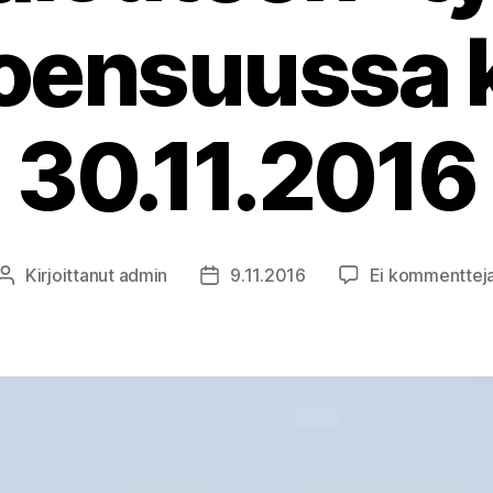
oensuussa 
30.11.2016
Kirjoittanut
admin
9.11.2016
Ei kommenttej
Kirjoittaja
Julkaisupäivämäärä