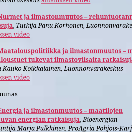
onvarakeskus
alustuksen video
Nurmet ja ilmastonmuutos – rehuntuotan
suja
,
Tutkija Panu Korhonen, Luonnonvarak
ksen video
Maatalouspolitiikka ja ilmastonmuutos – 
oustuet tukevat ilmastoviisaita ratkaisuj
a Kauko Koikkalainen, Luonnonvarakeskus
ksen video
lounas
Energia ja ilmastonmuutos – maatilojen
tuvan energian ratkaisuja
,
Bioenergian
untija Marja Pulkkinen, ProAgria Pohjois-Karj