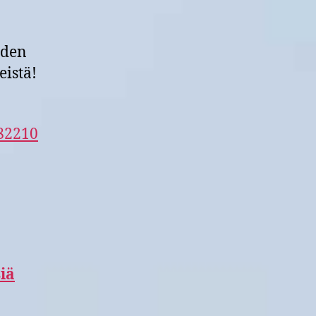
uden
eistä!
 82210
iä