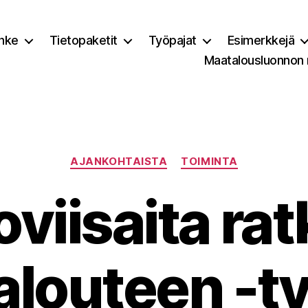
nke
Tietopaketit
Työpajat
Esimerkkejä
Maatalousluonnon
Kategoriat
AJANKOHTAISTA
TOIMINTA
oviisaita rat
louteen -t