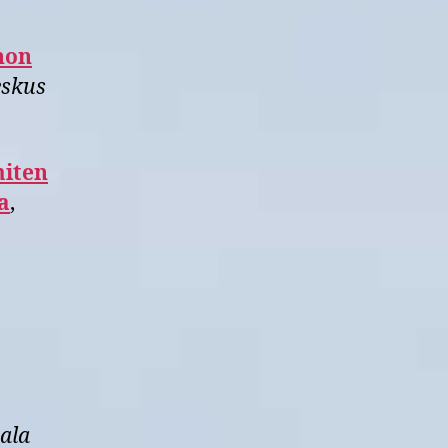
non
eskus
miten
a
,
ala