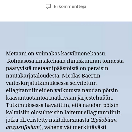
artikkeliin
Ei kommentteja
Väitöskirjatutkimus:
Maitohorsma
rehun
joukossa
voi
vähentää
nautakarjan
Metaani on voimakas kasvihuonekaasu.
metaanipäästöjä
Kolmasosa ilmakehään ihmiskunnan toimesta
päätyvistä metaanipäästöistä on peräisin
nautakarjataloudesta. Nicolas Baertin
väitöskirjatutkimuksessa selvitettiin
ellagitanniineiden vaikutusta naudan pötsin
kaasuntuotantoa matkivaan järjestelmään.
Tutkimuksessa havaittiin, että naudan pötsin
kaltaisiin olosuhteisiin laitetut ellagitanniinit,
jotka oli eristetty maitohorsmasta (
Epilobium
angustifolium
), vähensivät merkittävästi