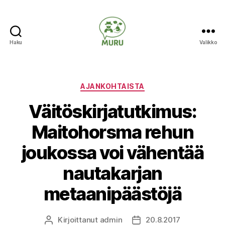
Haku
Valikko
Ilmastonmuutokseen
varautuminen
maataloudessa
Kategoriat
AJANKOHTAISTA
Väitöskirjatutkimus:
Maitohorsma rehun
joukossa voi vähentää
nautakarjan
metaanipäästöjä
Kirjoittanut
admin
20.8.2017
Kirjoittaja
Julkaisupäivämäärä