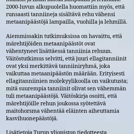
2000-luvun alkupuolella huomattiin myös, että
runsaasti tanniineja sisältävä rehu vähensi
metaanipäästöjä lampailla, vuohilla ja lehmillä.
Aiemmissakin tutkimuksissa on havaittu, että
märehtijöiden metaanipäästöt ovat
vähentyneet lisättäessä tanniinia rehuun.
Väitöstutkimus selvitti, että juuri ellagitanniinit
ovat yksi merkittävä tanniiniryhmä, joka
vaikuttaa metaanipäästön määrään. Erityisesti
ellagitanniinien molekyylikoolla on vaikutusta;
mitä suurempia tanniinit olivat sen vähemmän
tuli metaanipäästöjä. Väitöskirja osoitti, että
märehtijöille rehun joukossa syötettävä
maitohorsma vähentää eläinten aiheuttamia
kasvihuonepäästöjä.
Lisätietoja Turun yliopiston tiedotteesta