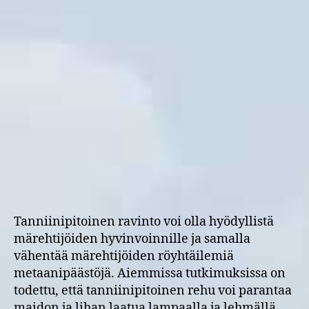
Tanniinipitoinen ravinto voi olla hyödyllistä
märehtijöiden hyvinvoinnille ja samalla
vähentää märehtijöiden röyhtäilemiä
metaanipäästöjä. Aiemmissa tutkimuksissa on
todettu, että tanniinipitoinen rehu voi parantaa
maidon ja lihan laatua lampaalla ja lehmällä.