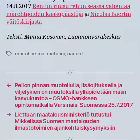
14.8.2017
Rentun ruusu rehun seassa vähentää
märehtijöiden kaasupäästöjä
ja
Nicolas Baertin
väitöskirjasta
Teksti: Minna Kosonen, Luonnonvarakeskus
maitohorsma
,
metaani
,
naudat
Avainsanat
←
Pellon pinnan muotoilulla, lisäojituksella ja
viljelykierron muutoksilla ylläpidetään maan
kasvukuntoa – OSMO-hankkeen
opintomatkalla Varsinais-Suomessa 25.7.2017
→
Liettuan maatalousministeriö tutustui
Mikkelissä Suomen maatalouden
ilmastotoimien ajankohtaiskysymyksiin