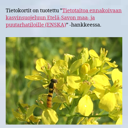
Tietokortit on tuotettu ”
Tietotaitoa ennakoivaan
kasvinsuojeluun Etelä-Savon maa- ja
puutarhatiloille (ENSKA)
” -hankkeessa.