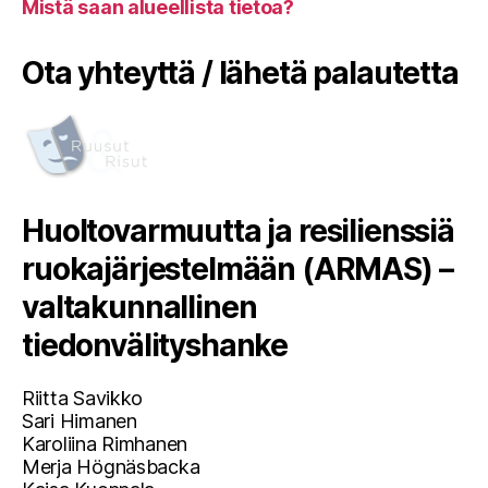
Mistä saan alueellista tietoa?
Ota yhteyttä / lähetä palautetta
Huoltovarmuutta ja resilienssiä
ruokajärjestelmään (ARMAS) –
valtakunnallinen
tiedonvälityshanke
Riitta Savikko
Sari Himanen
Karoliina Rimhanen
Merja Högnäsbacka