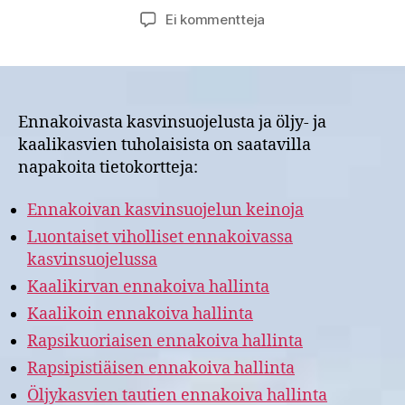
artikkeliin
Ei kommentteja
Tietokortteja
saatavilla
ennakoivasta
kasvinsuojelusta
ja
Ennakoivasta kasvinsuojelusta ja öljy- ja
öljy-
kaalikasvien tuholaisista on saatavilla
ja
napakoita tietokortteja:
kaalikasvien
tuholaisista
Ennakoivan kasvinsuojelun keinoja
Luontaiset viholliset ennakoivassa
kasvinsuojelussa
Kaalikirvan ennakoiva hallinta
Kaalikoin ennakoiva hallinta
Rapsikuoriaisen ennakoiva hallinta
Rapsipistiäisen ennakoiva hallinta
Öljykasvien tautien ennakoiva hallinta