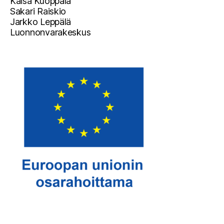
Kaisa Kuoppala
Sakari Raiskio
Jarkko Leppälä
Luonnonvarakeskus