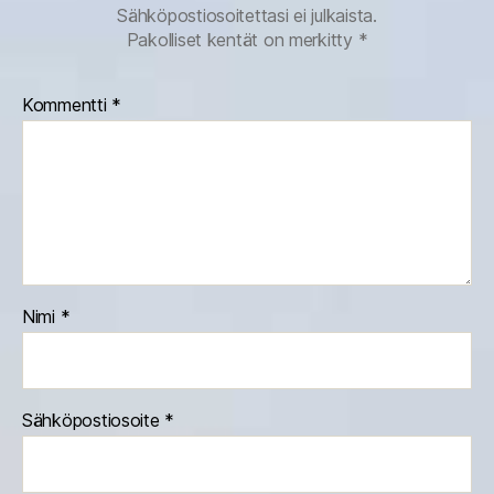
Sähköpostiosoitettasi ei julkaista.
Pakolliset kentät on merkitty
*
Kommentti
*
Nimi
*
Sähköpostiosoite
*