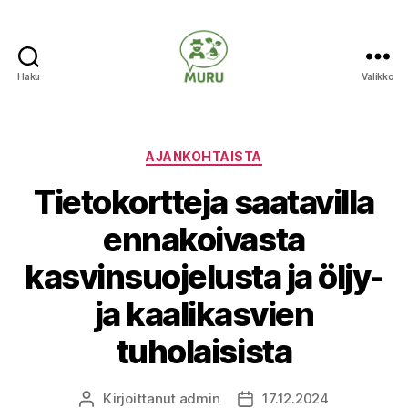
Haku
Valikko
Ilmastonmuutokseen
varautuminen
maataloudessa
Kategoriat
AJANKOHTAISTA
Tietokortteja saatavilla
ennakoivasta
kasvinsuojelusta ja öljy-
ja kaalikasvien
tuholaisista
Kirjoittanut
admin
17.12.2024
Kirjoittaja
Julkaisupäivämäärä