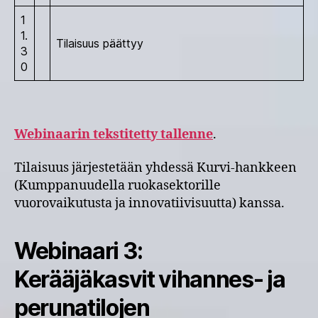
1
1.
Tilaisuus päättyy
3
0
Webinaarin tekstitetty tallenne
.
Tilaisuus järjestetään yhdessä Kurvi-hankkeen
(Kumppanuudella ruokasektorille
vuorovaikutusta ja innovatiivisuutta) kanssa.
Webinaari 3:
Kerääjäkasvit vihannes- ja
perunatilojen