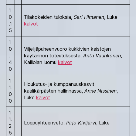
1
0
Tilakokeiden tuloksia,
Sari Himanen
, Luke
.1
kalvot
5
1
0
Viljelijäpuheenvuoro kukkivien kaistojen
.
käytännön toteutuksesta,
Antti Vauhkonen
,
4
Kalliolan luomu
kalvot
0
1
Houkutus- ja kumppanuuskasvit
1.
kaalikärpästen hallinnassa,
Anne Nissinen
,
0
Luke
kalvot
0
1
1.
Loppuyhteenveto,
Pirjo Kivijärvi
, Luke
2
5