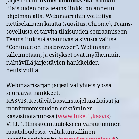
järjestetään
Teams-kokouksena
. Kunkin
tilaisuuden oma teams-linkki on annettu
ohjelman alla. Webinaareihin voi liittyä
nettiselaimen kautta (suositus: Chrome), Teams-
sovellusta ei tarvita tilaisuuden seuraamiseen.
Teams-linkistä avautuvasta sivusta valitse
”Continue on this browser”. Webinaarit
tallennetaan, ja esitykset ovat myöhemmin
nähtävillä järjestävien hankkeiden
nettisivuilla.
Webinaarisarjan järjestivät yhteistyössä
seuraavat hankkeet:
KASVIS: Kestävät kasvinsuojeluratkaisut ja
monimuotoisuuden edistäminen
kasvistuotannossa (
www.luke.fi/kasvis
)
VILLE: Ilmastonmuutokseen varautuminen
maataloudessa -valtakunnallinen