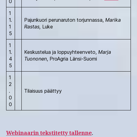
0
1
1.
Pajunkuori perunaruton torjunnassa,
Marika
1
Rastas,
Luke
5
1
1.
Keskustelua ja loppuyhteenveto,
Marja
4
Tuononen
, ProAgria Länsi-Suomi
5
1
2
.
Tilaisuus päättyy
0
0
Webinaarin tekstitetty tallen
ne
.