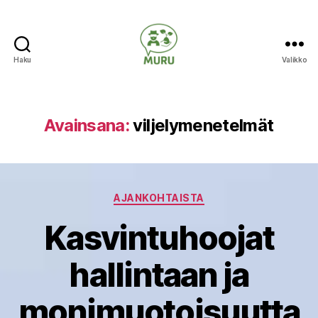
Haku
Valikko
Ilmastonmuutokseen
varautuminen
maataloudessa
Avainsana:
viljelymenetelmät
Kategoriat
AJANKOHTAISTA
Kasvintuhoojat
hallintaan ja
monimuotoisuutta