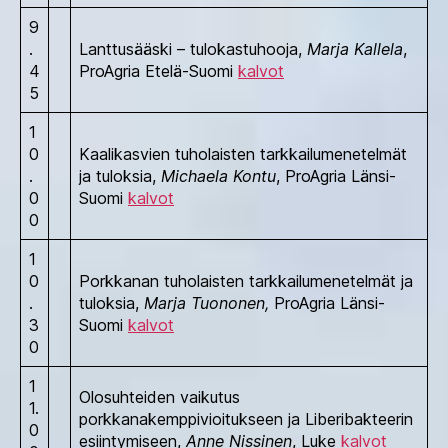
9
.
Lanttusääski – tulokastuhooja,
Marja Kallela
,
4
ProAgria Etelä-Suomi
kalvot
5
1
0
Kaalikasvien tuholaisten tarkkailumenetelmät
.
ja tuloksia,
Michaela Kontu
, ProAgria Länsi-
0
Suomi
kalvot
0
1
0
Porkkanan tuholaisten tarkkailumenetelmät ja
.
tuloksia,
Marja Tuononen,
ProAgria Länsi-
3
Suomi
kalvot
0
1
Olosuhteiden vaikutus
1.
porkkanakemppivioitukseen ja Liberibakteerin
0
esiintymiseen,
Anne Nissinen
, Luke
kalvot