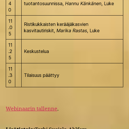
4
tuotantosuunnissa,
Hannu Känkänen
, Luke
0
11
Ristikukkaisten kerääjäkasvien
.0
kasvitautiriskit,
Marika Rastas
, Luke
5
11
.2
Keskustelua
5
11
.3
Tilaisuus päättyy
0
Webinaarin tallenne
.