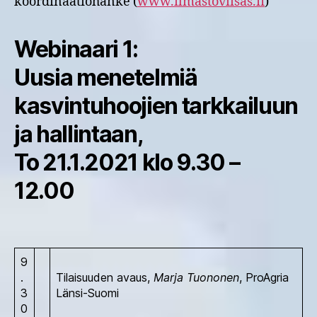
koordinaatiohanke (
www.ilmastoviisas.fi
)
Webinaari 1:
Uusia menetelmiä
kasvintuhoojien tarkkailuun
ja hallintaan,
To 21.1.2021 klo 9.30 –
12.00
9
.
Tilaisuuden avaus,
Marja Tuononen
, ProAgria
3
Länsi-Suomi
0