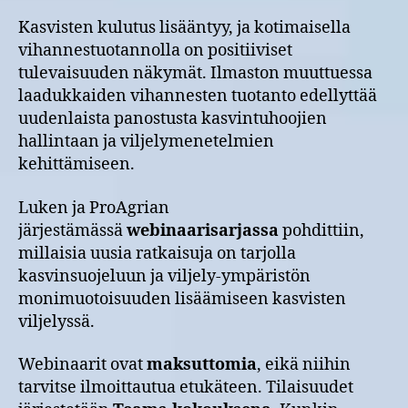
Kasvisten kulutus lisääntyy, ja kotimaisella
vihannestuotannolla on positiiviset
tulevaisuuden näkymät. Ilmaston muuttuessa
laadukkaiden vihannesten tuotanto edellyttää
uudenlaista panostusta kasvintuhoojien
hallintaan ja viljelymenetelmien
kehittämiseen.
Luken ja ProAgrian
järjestämässä
webinaarisarjassa
pohdittiin,
millaisia uusia ratkaisuja on tarjolla
kasvinsuojeluun ja viljely-ympäristön
monimuotoisuuden lisäämiseen kasvisten
viljelyssä.
Webinaarit ovat
maksuttomia
, eikä niihin
tarvitse ilmoittautua etukäteen. Tilaisuudet