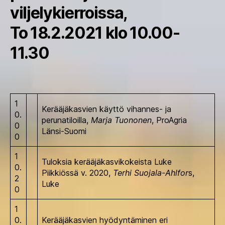
viljelykierroissa,
To 18.2.2021 klo 10.00-
11.30
1
Kerääjäkasvien käyttö vihannes- ja
0.
perunatiloilla,
Marja Tuononen
, ProAgria
0
Länsi-Suomi
0
1
Tuloksia kerääjäkasvikokeista Luke
0.
Piikkiössä v. 2020,
Terhi Suojala-Ahlfor
s,
2
Luke
0
1
0.
Kerääjäkasvien hyödyntäminen eri