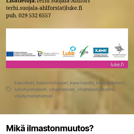
Lisätietoja:
Terhi Suojala-Ahlfors
terhi.suojala-ahlfors(at)luke.fi
puh. 029 532 6557
kasvikset
,
kasvintuhoojat
,
kasvitaudit
,
kerääjäkasvit
,
tuhohyönteiset
,
vihannekset
,
vihannestuotanto
,
Avainsanat
viljelymenetelmät
Mikä ilmastonmuutos?