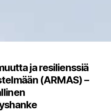
uutta ja resilienssiä
estelmään (ARMAS) –
llinen
tyshanke