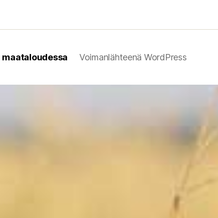
n maataloudessa
Voimanlähteenä WordPress