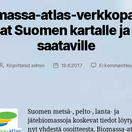
massa-atlas-verkkopa
t Suomen kartalle ja
saataville
Kirjoittanut
admin
19.6.2017
Ei kommenttej
Kirjoittaja
Julkaisupäivämäärä
Suomen metsä-, pelto-, lanta- ja
jätebiomassoja koskevat tiedot löyt
nyt yhdestä osoitteesta, Biomassa-at