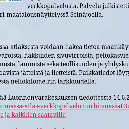
verkkopalvelusta. Palvelu julkistett
i-maatalousnäyttelyssä Seinäjoella.
sa-atlaksesta voidaan hakea tietoa maankäyt
aroista, hakkuiden sivuvirroista, peltokasvi
nosta, lannoista sekä teollisuuden ja yhdysk
avista jätteistä ja lietteistä. Paikkatiedot löy
esta neliökilometrin tarkkuudella.
sää Luonnonvarakeskuksen tiedotteesta 14.6.
iomassa-atlas-verkkopalvelu tuo biomassat 
le ja kaikkien saataville