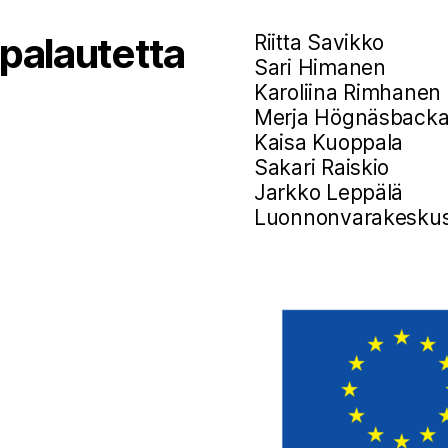
 palautetta
Riitta Savikko
Sari Himanen
Karoliina Rimhanen
Merja Högnäsback
Kaisa Kuoppala
Sakari Raiskio
Jarkko Leppälä
Luonnonvarakesku