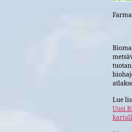
Farmar
Biomas
metsäv
tuotan
biohajo
atlaks
Lue li
Uusi B
kartal