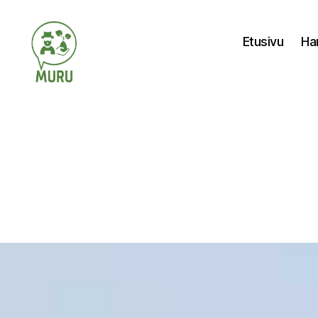
Etusivu
Ha
Ilmastonmuutokseen
varautuminen
maataloudessa