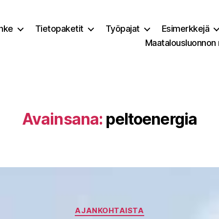
nke
Tietopaketit
Työpajat
Esimerkkejä
Maatalousluonnon
Avainsana:
peltoenergia
Kategoriat
AJANKOHTAISTA