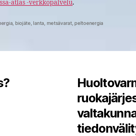
sa-atlas -verkkopalvelu
.
nergia
,
biojäte
,
lanta
,
metsävarat
,
peltoenergia
at
s?
Huoltovarm
ruokajärj
valtakunna
tiedonväli