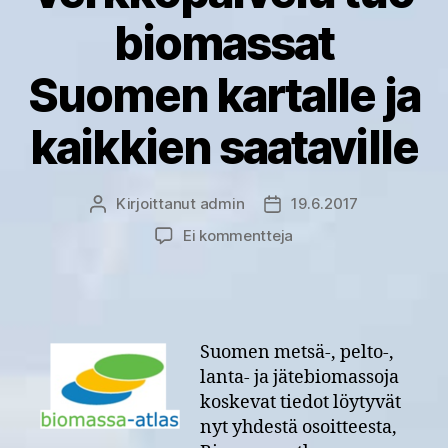
biomassat
Suomen kartalle ja
kaikkien saataville
Kirjoittanut
admin
19.6.2017
Kirjoittaja
Julkaisupäivämäärä
artikkeliin
Ei kommentteja
Uusi
Biomassa-
atlas-
verkkopalvelu
tuo
Suomen metsä-, pelto-,
biomassat
lanta- ja jätebiomassoja
Suomen
koskevat tiedot löytyvät
kartalle
nyt yhdestä osoitteesta,
ja