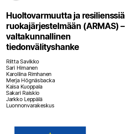
Huoltovarmuutta ja resilienssiä
ruokajärjestelmään (ARMAS) –
valtakunnallinen
tiedonvälityshanke
Riitta Savikko
Sari Himanen
Karoliina Rimhanen
Merja Högnäsbacka
Kaisa Kuoppala
Sakari Raiskio
Jarkko Leppälä
Luonnonvarakeskus