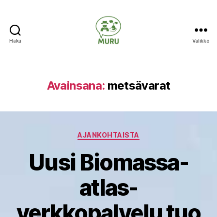
Haku
Valikko
Ilmastonmuutokseen
varautuminen
maataloudessa
Avainsana:
metsävarat
Kategoriat
AJANKOHTAISTA
Uusi Biomassa-
atlas-
verkkopalvelu tuo