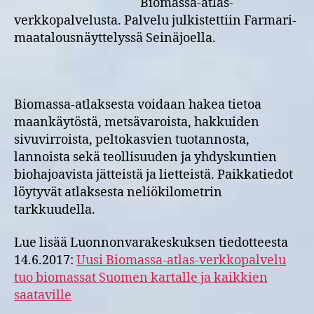
Biomassa-atlas-
kaikkien
verkkopalvelusta. Palvelu julkistettiin Farmari-
saataville
maatalousnäyttelyssä Seinäjoella.
Biomassa-atlaksesta voidaan hakea tietoa
maankäytöstä, metsävaroista, hakkuiden
sivuvirroista, peltokasvien tuotannosta,
lannoista sekä teollisuuden ja yhdyskuntien
biohajoavista jätteistä ja lietteistä. Paikkatiedot
löytyvät atlaksesta neliökilometrin
tarkkuudella.
Lue lisää Luonnonvarakeskuksen tiedotteesta
14.6.2017:
Uusi Biomassa-atlas-verkkopalvelu
tuo biomassat Suomen kartalle ja kaikkien
saataville