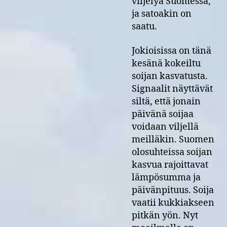
viljelyä Suomessa,
ja satoakin on
saatu.
Jokioisissa on tänä
kesänä kokeiltu
soijan kasvatusta.
Signaalit näyttävät
siltä, että jonain
päivänä soijaa
voidaan viljellä
meilläkin. Suomen
olosuhteissa soijan
kasvua rajoittavat
lämpösumma ja
päivänpituus. Soija
vaatii kukkiakseen
pitkän yön. Nyt