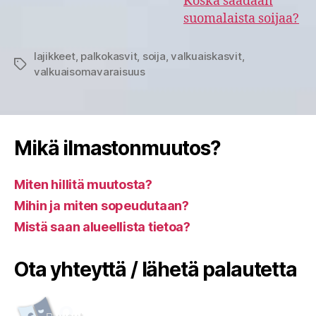
Koska saadaan
suomalaista soijaa?
lajikkeet
,
palkokasvit
,
soija
,
valkuaiskasvit
,
Avainsanat
valkuaisomavaraisuus
Mikä ilmastonmuutos?
Miten hillitä muutosta?
Mihin ja miten sopeudutaan?
Mistä saan alueellista tietoa?
Ota yhteyttä / lähetä palautetta