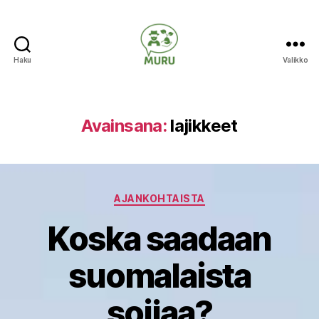
Haku
Valikko
Ilmastonmuutokseen
varautuminen
maataloudessa
Avainsana:
lajikkeet
Kategoriat
AJANKOHTAISTA
Koska saadaan
suomalaista
soijaa?