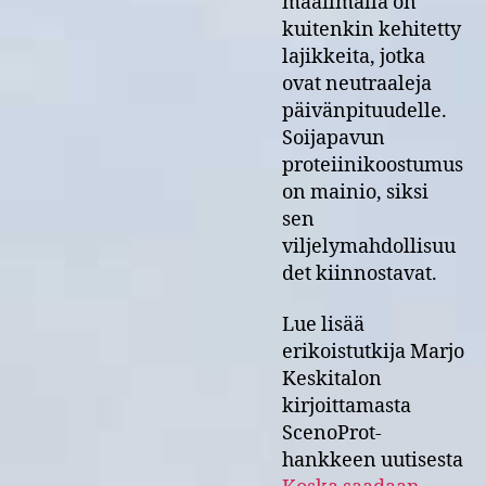
maailmalla on
kuitenkin kehitetty
lajikkeita, jotka
ovat neutraaleja
päivänpituudelle.
Soijapavun
proteiinikoostumus
on mainio, siksi
sen
viljelymahdollisuu
det kiinnostavat.
Lue lisää
erikoistutkija Marjo
Keskitalon
kirjoittamasta
ScenoProt-
hankkeen uutisesta