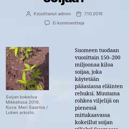
Kirjoittanut
admin
7.10.2016
Kirjoittaja
Julkaisupäivämäärä
artikkeliin
Ei kommentteja
Koska
saadaan
suomalaista
soijaa?
Suomeen tuodaan
vuosittain 150–200
miljoonaa kiloa
soijaa, joka
käytetään
pääasiassa eläinten
rehuksi. Muutama
Soijan kokeilua
rohkea viljelijä on
Mikkelissä 2016.
Kuva: Meri Saarnia /
pienessä
Luken arkisto.
mittakaavassa
kokeillut soijan