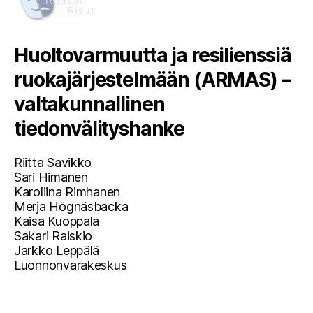
Huoltovarmuutta ja resilienssiä
ruokajärjestelmään (ARMAS) –
valtakunnallinen
tiedonvälityshanke
Riitta Savikko
Sari Himanen
Karoliina Rimhanen
Merja Högnäsbacka
Kaisa Kuoppala
Sakari Raiskio
Jarkko Leppälä
Luonnonvarakeskus