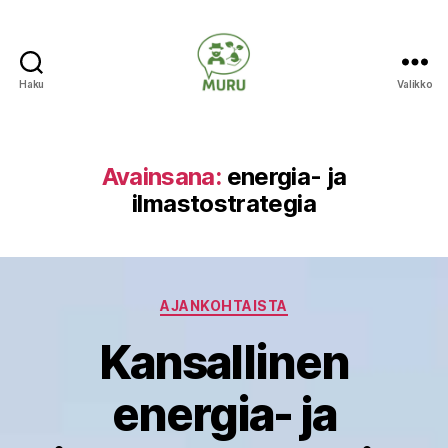
Haku
Valikko
Ilmastonmuutokseen
varautuminen
maataloudessa
Avainsana:
energia- ja
ilmastostrategia
Kategoriat
AJANKOHTAISTA
Kansallinen
energia- ja