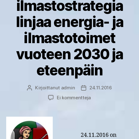
ilmastostrategia
linjaa energia- ja
ilmastotoimet
vuoteen 2030 ja
eteenpäin
Kirjoittanut
admin
24.11.2016
Kirjoittaja
Julkaisupäivämäärä
artikkeliin
Ei kommentteja
Kansallinen
energia-
ja
ilmastostrategia
linjaa
24.11.2016 on
energia-