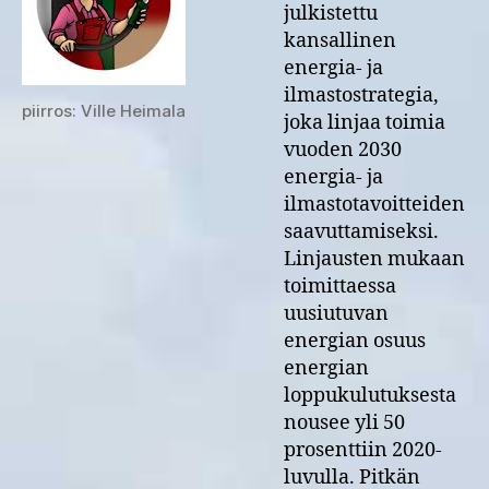
julkistettu
ja
kansallinen
ilmastotoimet
energia- ja
vuoteen
2030
ilmastostrategia,
piirros: Ville Heimala
ja
joka linjaa toimia
eteenpäin
vuoden 2030
energia- ja
ilmastotavoitteiden
saavuttamiseksi.
Linjausten mukaan
toimittaessa
uusiutuvan
energian osuus
energian
loppukulutuksesta
nousee yli 50
prosenttiin 2020-
luvulla. Pitkän