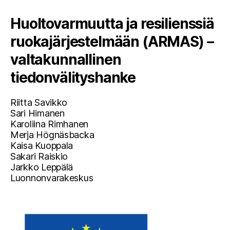
Huoltovarmuutta ja resilienssiä
ruokajärjestelmään (ARMAS) –
valtakunnallinen
tiedonvälityshanke
Riitta Savikko
Sari Himanen
Karoliina Rimhanen
Merja Högnäsbacka
Kaisa Kuoppala
Sakari Raiskio
Jarkko Leppälä
Luonnonvarakeskus