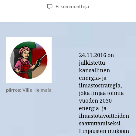
artikkeliin
Ei kommentteja
Kansallinen
energia-
ja
ilmastostrategia
linjaa
energia-
ja
24.11.2016 on
ilmastotoimet
julkistettu
vuoteen
kansallinen
2030
energia- ja
ja
ilmastostrategia,
eteenpäin
piirros: Ville Heimala
joka linjaa toimia
vuoden 2030
energia- ja
ilmastotavoitteiden
saavuttamiseksi.
Linjausten mukaan