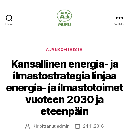
Haku
Valikko
Ilmastonmuutokseen
varautuminen
maataloudessa
Kategoriat
AJANKOHTAISTA
Kansallinen energia- ja
ilmastostrategia linjaa
energia- ja ilmastotoimet
vuoteen 2030 ja
eteenpäin
Kirjoittanut
admin
24.11.2016
Kirjoittaja
Julkaisupäivämäärä