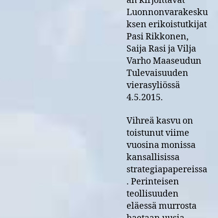
an kirjoittavat
Luonnonvarakesku
ksen erikoistutkijat
Pasi Rikkonen,
Saija Rasi ja Vilja
Varho Maaseudun
Tulevaisuuden
vierasyliössä
4.5.2015.
Vihreä kasvu on
toistunut viime
vuosina monissa
kansallisissa
strategiapapereissa
. Perinteisen
teollisuuden
eläessä murrosta