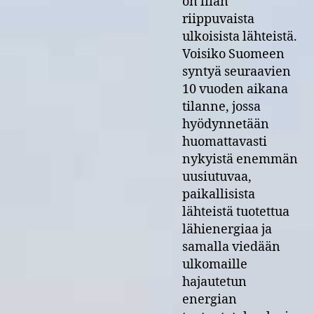
on liian
riippuvaista
ulkoisista lähteistä.
Voisiko Suomeen
syntyä seuraavien
10 vuoden aikana
tilanne, jossa
hyödynnetään
huomattavasti
nykyistä enemmän
uusiutuvaa,
paikallisista
lähteistä tuotettua
lähienergiaa ja
samalla viedään
ulkomaille
hajautetun
energian