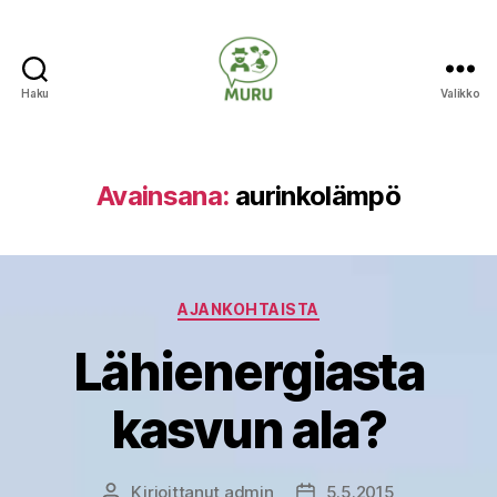
Haku
Valikko
Ilmastonmuutokseen
varautuminen
maataloudessa
Avainsana:
aurinkolämpö
Kategoriat
AJANKOHTAISTA
Lähienergiasta
kasvun ala?
Kirjoittanut
admin
5.5.2015
Kirjoittaja
Julkaisupäivämäärä