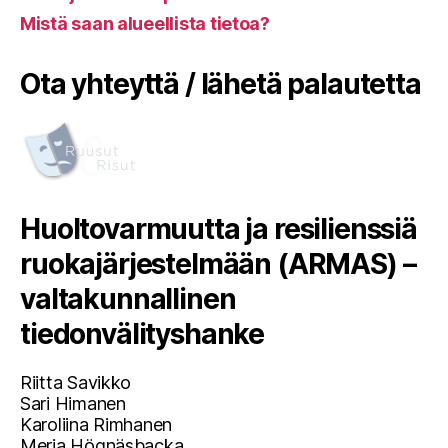
Mistä saan alueellista tietoa?
Ota yhteyttä / lähetä palautetta
Huoltovarmuutta ja resilienssiä
ruokajärjestelmään (ARMAS) –
valtakunnallinen
tiedonvälityshanke
Riitta Savikko
Sari Himanen
Karoliina Rimhanen
Merja Högnäsbacka