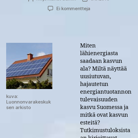
artikkeliin
Ei kommentteja
Lähienergiasta
kasvun
ala?
Miten
lähienergiasta
saadaan kasvun
ala? Miltä näyttää
uusiutuvan,
hajautetun
energiantuotannon
kuva:
tulevaisuuden
Luonnonvarakeskuk
kasvu Suomessa ja
sen arkisto
mitkä ovat kasvun
esteitä?
Tutkimustuloksista