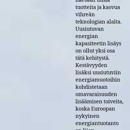
haetaan uusia
tuotteita ja kasvua
vihreän
teknologian alalta.
Uusiutuvan
energian
kapasiteetin lisäys
on ollut yksi osa
tätä kehitystä.
Kestävyyden
lisäksi uusiutuviin
energiamuotoihin
kohdistetaan
omavaraisuuden
lisäämisen toiveita,
koska Euroopan
nykyinen
energiantuotanto