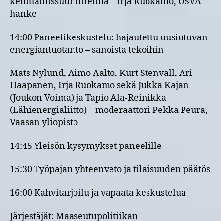
kehittämissuunnitelma – Irja Ruokamo, USVA-
hanke
14:00 Paneelikeskustelu: hajautettu uusiutuvan
energiantuotanto – sanoista tekoihin
Mats Nylund, Aimo Aalto, Kurt Stenvall, Ari
Haapanen, Irja Ruokamo sekä Jukka Kajan
(Joukon Voima) ja Tapio Ala-Reinikka
(Lähienergialiitto) – moderaattori Pekka Peura,
Vaasan yliopisto
14:45 Yleisön kysymykset paneelille
15:30 Työpajan yhteenveto ja tilaisuuden päätös
16:00 Kahvitarjoilu ja vapaata keskustelua
Järjestäjät: Maaseutupolitiikan