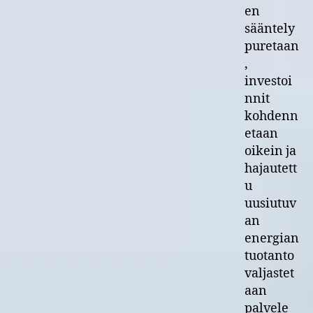
en
sääntely
puretaan
,
investoi
nnit
kohdenn
etaan
oikein ja
hajautett
u
uusiutuv
an
energian
tuotanto
valjastet
aan
palvele