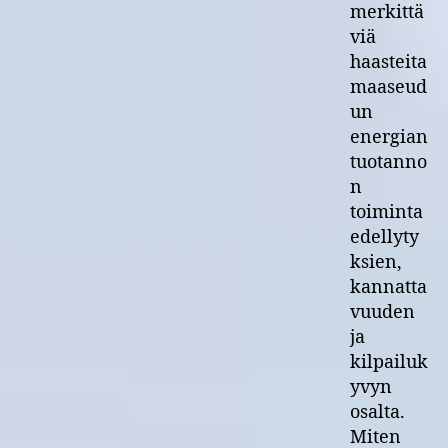
merkittä
viä
haasteita
maaseud
un
energian
tuotanno
n
toiminta
edellyty
ksien,
kannatta
vuuden
ja
kilpailuk
yvyn
osalta.
Miten