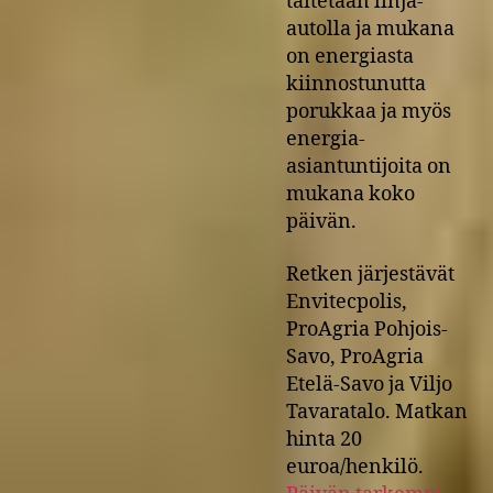
taitetaan linja-
autolla ja mukana
on energiasta
kiinnostunutta
porukkaa ja myös
energia-
asiantuntijoita on
mukana koko
päivän.
Retken järjestävät
Envitecpolis,
ProAgria Pohjois-
Savo, ProAgria
Etelä-Savo ja Viljo
Tavaratalo. Matkan
hinta 20
euroa/henkilö.