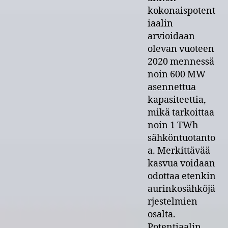
kokonaispotent
iaalin
arvioidaan
olevan vuoteen
2020 mennessä
noin 600 MW
asennettua
kapasiteettia,
mikä tarkoittaa
noin 1 TWh
sähköntuotanto
a. Merkittävää
kasvua voidaan
odottaa etenkin
aurinkosähköjä
rjestelmien
osalta.
Potentiaalin