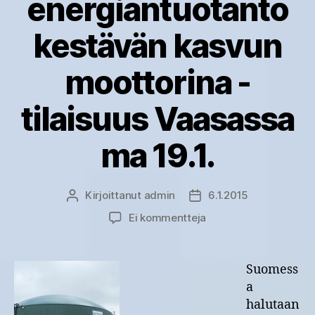
energiantuotanto
kestävän kasvun
moottorina -
tilaisuus Vaasassa
ma 19.1.
Kirjoittanut
admin
6.1.2015
Kirjoittaja
Julkaisupäivämäärä
artikkeliin
Ei kommentteja
Hajautettu
energiantuotanto
kestävän
Suomess
kasvun
a
moottorina
halutaan
-