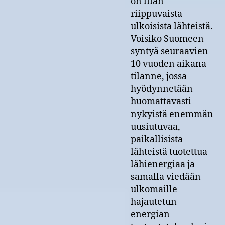
on liian
riippuvaista
ulkoisista lähteistä.
Voisiko Suomeen
syntyä seuraavien
10 vuoden aikana
tilanne, jossa
hyödynnetään
huomattavasti
nykyistä enemmän
uusiutuvaa,
paikallisista
lähteistä tuotettua
lähienergiaa ja
samalla viedään
ulkomaille
hajautetun
energian