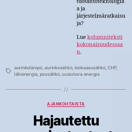
tuotantoteknologia
a ja
järjestelmäratkaisu
ja?
Lue
kolumniteksti
kokonaisuudessaa
n
.
aurinkolämpö
,
aurinkosähkö
,
biokaasusähkö
,
CHP
,
Avainsanat
lähienergia
,
puusähkö
,
uusiutuva energia
Kategoriat
AJANKOHTAISTA
Hajautettu