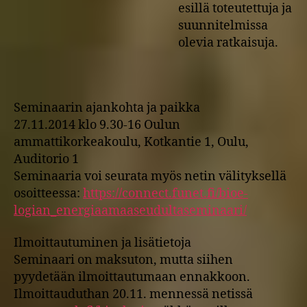
esillä toteutettuja ja
suunnitelmissa
olevia ratkaisuja.
Seminaarin ajankohta ja paikka
27.11.2014 klo 9.30-16 Oulun
ammattikorkeakoulu, Kotkantie 1, Oulu,
Auditorio 1
Seminaaria voi seurata myös netin välityksellä
osoitteessa:
https://connect.funet.fi/bioe-
logian_energiaamaaseudultaseminaari/
Ilmoittautuminen ja lisätietoja
Seminaari on maksuton, mutta siihen
pyydetään ilmoittautumaan ennakkoon.
Ilmoittauduthan 20.11. mennessä netissä