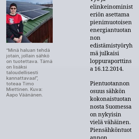
elinkeinominist
eriön asettama
pienimuotoisen
energiantuotan
non
edistämistyöryh
“Minä haluan tehdä
mä julkaisi
jotain, jollain sähkö
loppuraporttins
on tuotettava. Tämä
on lisäksi
a 16.12.2014.
taloudellisesti
kannattavaa!”,
Pientuotannon
toteaa Timo
Miettinen. Kuva:
osuus sähkön
Aapo Väänänen.
kokonaistuotan
nosta Suomessa
on nykyisin
vielä vähäinen.
Piensähköntuot
annon