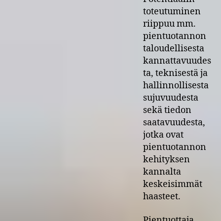
toteutuminen
riippuu mm.
pientuotannon
taloudellisesta
kannattavuudes
ta, teknisestä ja
hallinnollisesta
sujuvuudesta
sekä tiedon
saatavuudesta,
jotka ovat
pientuotannon
kehityksen
kannalta
keskeisimmät
haasteet.
Pientuottaja