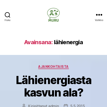
Haku
Valikko
Ilmastonmuutokseen
varautuminen
maataloudessa
Avainsana:
lähienergia
Kategoriat
AJANKOHTAISTA
Lähienergiasta
kasvun ala?
Kirjoittanut
admin
5.5.2015
Kirjoittaja
Julkaisupäivämäärä