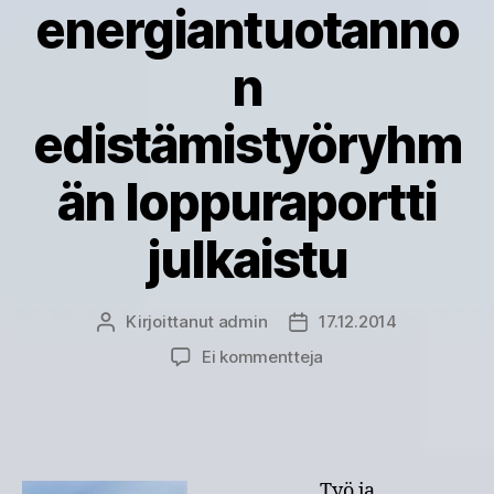
energiantuotanno
n
edistämistyöryhm
än loppuraportti
julkaistu
Kirjoittanut
admin
17.12.2014
Kirjoittaja
Julkaisupäivämäärä
artikkeliin
Ei kommentteja
Pienimuotoisen
energiantuotannon
edistämistyöryhmän
loppuraportti
julkaistu
Työ ja