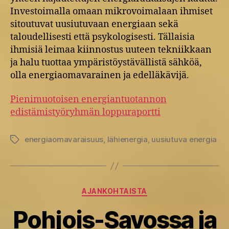
Investoimalla omaan mikro­voimalaan ihmiset
sitoutuvat uusiutuvaan energiaan sekä
taloudellisesti että psykologisesti. Tällaisia
ihmisiä leimaa kiinnostus uuteen tekniikkaan
ja halu tuottaa ympäristöystävällistä sähköä,
olla energiaomavarainen ja edelläkävijä.
Pienimuotoisen energiantuotannon
edistämistyöryhmän loppuraportti
energiaomavaraisuus
,
lähienergia
,
uusiutuva energia
Avainsanat
Kategoriat
AJANKOHTAISTA
Pohjois-Savossa ja