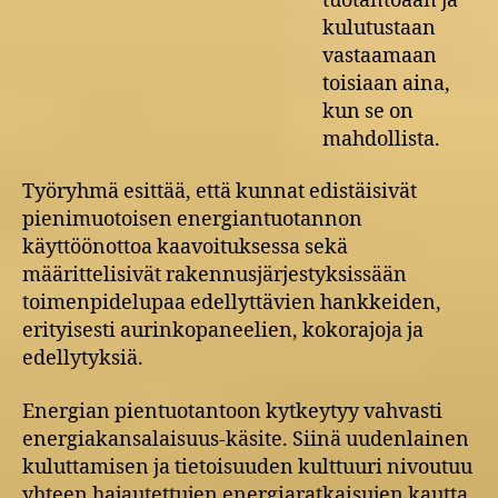
tuotantoaan ja
kulutustaan
vastaamaan
toisiaan aina,
kun se on
mahdollista.
Työryhmä esittää, että kunnat edistäisivät
pienimuotoisen energiantuotannon
käyttöönottoa kaavoituksessa sekä
määrittelisivät rakennusjärjestyksissään
toimenpidelupaa edellyttävien hankkeiden,
erityisesti aurinko­paneelien, kokorajoja ja
edellytyksiä.
Energian pientuotantoon kytkeytyy vahvasti
energiakansalaisuus-käsite. Siinä uudenlainen
kuluttamisen ja tietoisuuden kulttuuri nivoutuu
yhteen hajautettujen energiaratkaisujen kautta.