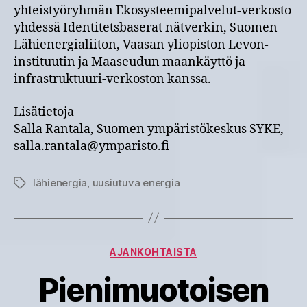
yhteistyöryhmän Ekosysteemipalvelut-verkosto
yhdessä Identitetsbaserat nätverkin, Suomen
Lähienergialiiton, Vaasan yliopiston Levon-
instituutin ja Maaseudun maankäyttö ja
infrastruktuuri-verkoston kanssa.
Lisätietoja
Salla Rantala, Suomen ympäristökeskus SYKE,
salla.rantala@ymparisto.fi
lähienergia
,
uusiutuva energia
Avainsanat
Kategoriat
AJANKOHTAISTA
Pienimuotoisen