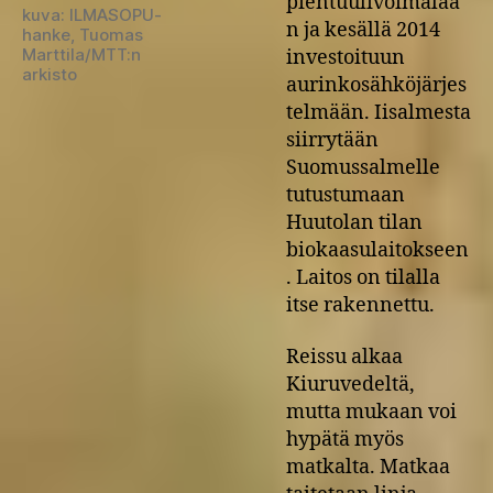
pientuulivoimalaa
kuva: ILMASOPU-
n ja kesällä 2014
hanke, Tuomas
Marttila/MTT:n
investoituun
arkisto
aurinkosähköjärjes
telmään. Iisalmesta
siirrytään
Suomussalmelle
tutustumaan
Huutolan tilan
biokaasulaitokseen
. Laitos on tilalla
itse rakennettu.
Reissu alkaa
Kiuruvedeltä,
mutta mukaan voi
hypätä myös
matkalta. Matkaa