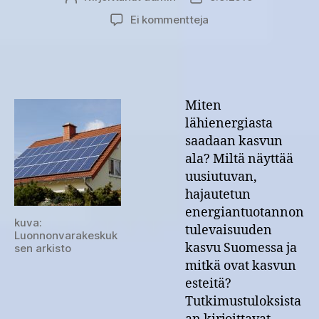
artikkeliin
Ei kommentteja
Lähienergiasta
kasvun
ala?
Miten
lähienergiasta
saadaan kasvun
ala? Miltä näyttää
uusiutuvan,
hajautetun
energiantuotannon
kuva:
tulevaisuuden
Luonnonvarakeskuk
kasvu Suomessa ja
sen arkisto
mitkä ovat kasvun
esteitä?
Tutkimustuloksista