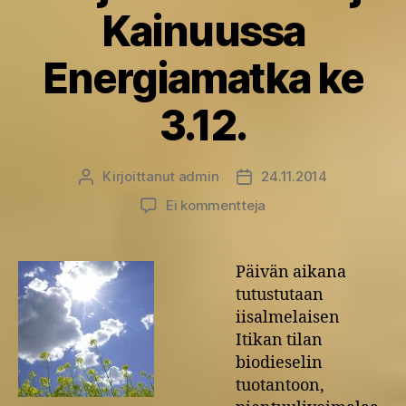
Kainuussa
Energiamatka ke
3.12.
Kirjoittanut
admin
24.11.2014
Kirjoittaja
Julkaisupäivämäärä
artikkeliin
Ei kommentteja
Pohjois-
Savossa
ja
Päivän aikana
Kainuussa
tutustutaan
Energiamatka
iisalmelaisen
ke
Itikan tilan
3.12.
biodieselin
tuotantoon,