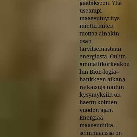
jäädäkseen. Yhä
useampi
maaseutuyritys
miettii miten
tuottaa ainakin
osan
tarvitsemastaan
energiasta. Oulun
ammattikorkeakou
lun BioE-logia–
hankkeen aikana
ratkaisuja näihin
kysymyksiin on
haettu kolmen
vuoden ajan.
Energiaa
maaseudulta –
seminaarissa on