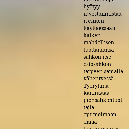
hyötyy
investoinnistaa
n eniten
käyttäessään
kaiken
mahdollisen
tuottamansa
sähkön itse
ostosähkön
tarpeen samalla
vähentyessä.
Työryhmä
kannustaa
piensähköntuot
tajia
optimoimaan
omaa