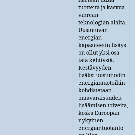
haetaan uusia
tuotteita ja kasvua
vihreän
teknologian alalta.
Uusiutuvan
energian
kapasiteetin lisäys
on ollut yksi osa
tätä kehitystä.
Kestävyyden
lisäksi uusiutuviin
energiamuotoihin
kohdistetaan
omavaraisuuden
lisäämisen toiveita,
koska Euroopan
nykyinen
energiantuotanto