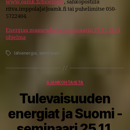
www.oamk.fi/bioelogia
, sähköpostilla
ritva.imppola[at]oamk.fi tai puhelimitse 050-
5722404.
Energiaa maaseudulta -seminaarin 27.11.2014
ohjelma
lähienergia
,
seminaari
Avainsanat
Kategoriat
AJANKOHTAISTA
Tulevaisuuden
energiat ja Suomi -
seminaari 25.11.