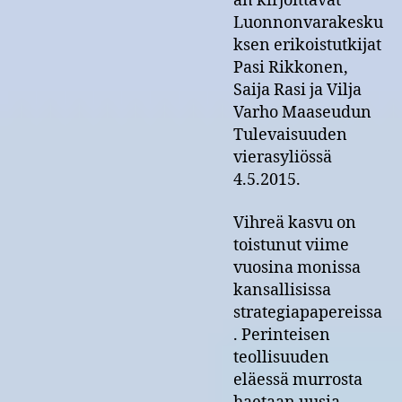
an kirjoittavat
Luonnonvarakesku
ksen erikoistutkijat
Pasi Rikkonen,
Saija Rasi ja Vilja
Varho Maaseudun
Tulevaisuuden
vierasyliössä
4.5.2015.
Vihreä kasvu on
toistunut viime
vuosina monissa
kansallisissa
strategiapapereissa
. Perinteisen
teollisuuden
eläessä murrosta