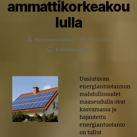
ammattikorkeakou
lulla
Kirjoittanut
admin
18.11.2014
Kirjoittaja
Julkaisupäivämäärä
artikkeliin
Ei kommentteja
Energiaa
maaseudulta
-
seminaari
Uusiutuvan
to
energiantuotannon
27.11.
mahdollisuudet
Oulun
maaseudulla ovat
ammattikorkeakoulull
kasvamassa ja
hajautettu
energiantuotanto
on tullut