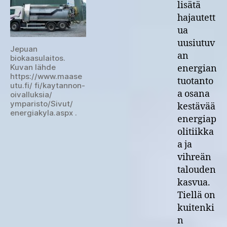
lisätä
tilaisuus
hajautett
Vaasassa
ma
ua
19.1.
uusiutuv
Jepuan
an
biokaasulaitos.
Kuvan lähde
energian
https://www.maase
tuotanto
utu.fi/ fi/kaytannon-
a osana
oivalluksia/
ymparisto/Sivut/
kestävää
energiakyla.aspx .
energiap
olitiikka
a ja
vihreän
talouden
kasvua.
Tiellä on
kuitenki
n