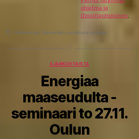
Päivän tarkempi
ohjelma ja
ilmoittautuminen
.
lähienergia
,
tilavierailu
,
uusiutuva energia
Avainsanat
Kategoriat
AJANKOHTAISTA
Energiaa
maaseudulta -
seminaari to 27.11.
Oulun