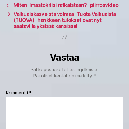
←
Miten ilmastokriisi ratkaistaan? -piirrosvideo
→
Valkuaiskasveista voimaa -Tuota Valkuaista
(TUOVA) -hankkeen tulokset ovat nyt
saatavilla yksissä kansissa!
Vastaa
Sähköpostiosoitettasi ei julkaista.
Pakolliset kentät on merkitty
*
Kommentti
*