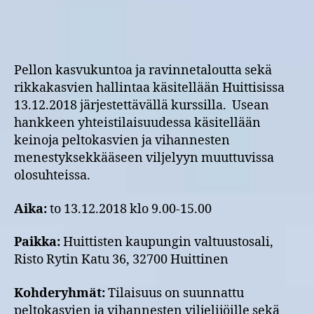
viljelyyn?
-
kurssi
Huittisissa
13.12.2018
Pellon kasvukuntoa ja ravinnetaloutta sekä
rikkakasvien hallintaa käsitellään Huittisissa
13.12.2018 järjestettävällä kurssilla. Usean
hankkeen yhteistilaisuudessa käsitellään
keinoja peltokasvien ja vihannesten
menestyksekkääseen viljelyyn muuttuvissa
olosuhteissa.
Aika:
to 13.12.2018 klo 9.00-15.00
Paikka:
Huittisten kaupungin valtuustosali,
Risto Rytin Katu 36, 32700 Huittinen
Kohderyhmät:
Tilaisuus on suunnattu
peltokasvien ja vihannesten viljelijöille sekä