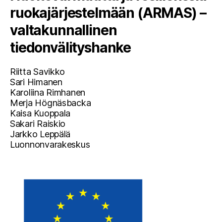
ruokajärjestelmään (ARMAS) –
valtakunnallinen
tiedonvälityshanke
Riitta Savikko
Sari Himanen
Karoliina Rimhanen
Merja Högnäsbacka
Kaisa Kuoppala
Sakari Raiskio
Jarkko Leppälä
Luonnonvarakeskus