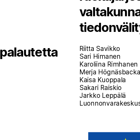
valtakunna
tiedonväli
 palautetta
Riitta Savikko
Sari Himanen
Karoliina Rimhanen
Merja Högnäsback
Kaisa Kuoppala
Sakari Raiskio
Jarkko Leppälä
Luonnonvarakesku