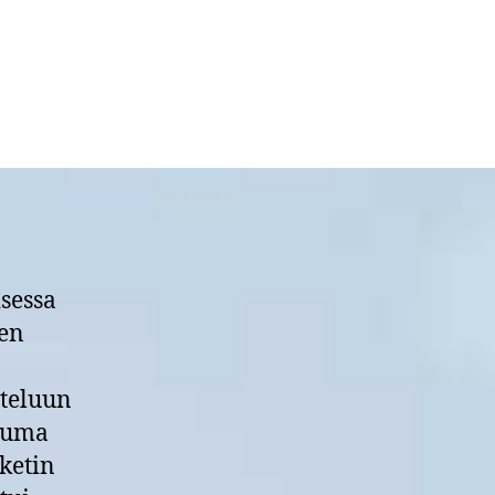
artikkeliin
Mistä
tulevaisuutta
tilalle?
sessa
den
hteluun
htuma
ketin