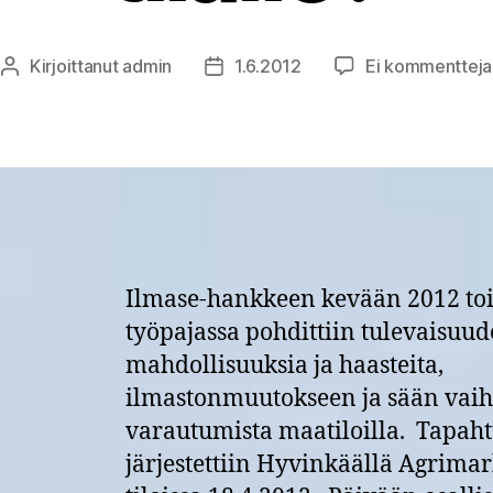
Kirjoittanut
admin
1.6.2012
Ei kommentteja
Kirjoittaja
Julkaisupäivämäärä
Ilmase-hankkeen kevään 2012 toi
työpajassa pohdittiin tulevaisuu
mahdollisuuksia ja haasteita,
ilmastonmuutokseen ja sään vai
varautumista maatiloilla. Tapa
järjestettiin Hyvinkäällä Agrimar