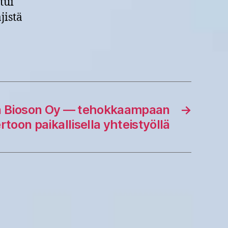
tui
jistä
 Bioson Oy — tehokkaampaan
→
rtoon paikallisella yhteistyöllä