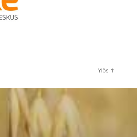
Ylös
↑