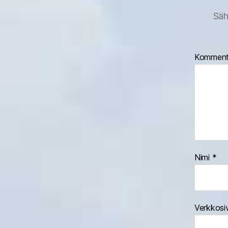
Säh
Komment
Nimi
*
Verkkosi