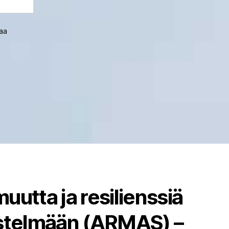
vaa
uutta ja resilienssiä
estelmään (ARMAS) –