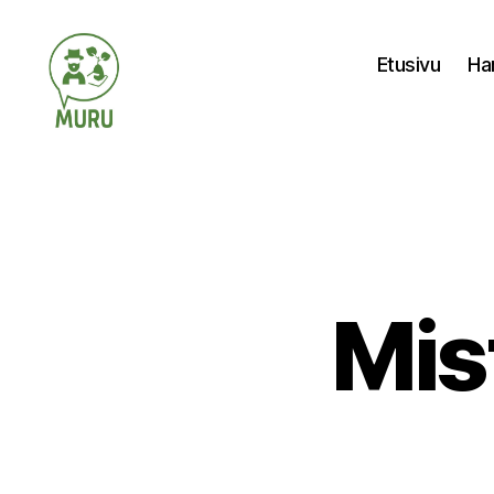
Etusivu
Ha
Ilmastonmuutokseen
varautuminen
maataloudessa
Mis