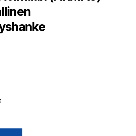
llinen
tyshanke
a
s