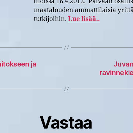
tiloissa 18.4.2012. Päivään osallis
maatalouden ammattilaisia yrittä
tutkijoihin.
Lue lisää..
aitokseen ja
Juvan
ravinnekie
Vastaa