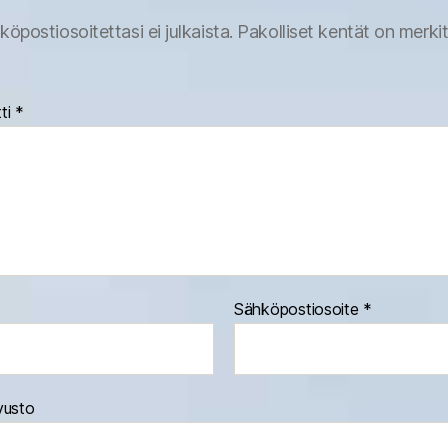
köpostiosoitettasi ei julkaista.
Pakolliset kentät on merki
ti
*
Sähköpostiosoite
*
vusto