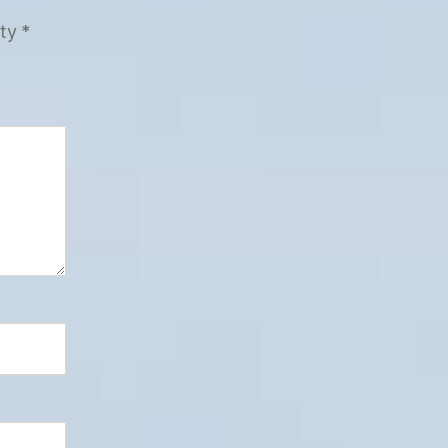
tty
*