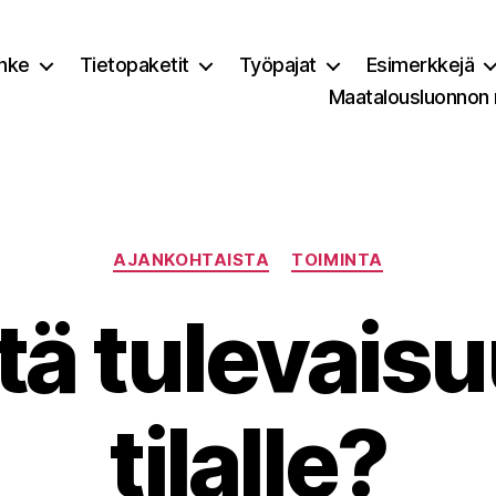
nke
Tietopaketit
Työpajat
Esimerkkejä
Maatalousluonnon
Kategoriat
AJANKOHTAISTA
TOIMINTA
tä tulevaisu
tilalle?