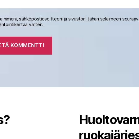
na nimeni, sähköpostiosoitteeni ja sivustoni tähän selaimeen seuraa
tointikertaa varten.
s?
Huoltovarm
ruokajärj