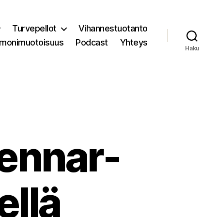
Turvepellot
Vihannestuotanto
 monimuotoisuus
Podcast
Yhteys
Haku
ennar-
ellä