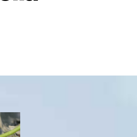
artikkeliin
a
Mansikkapellonpiennar-
päivä
Saarijärvellä
12.6.2026