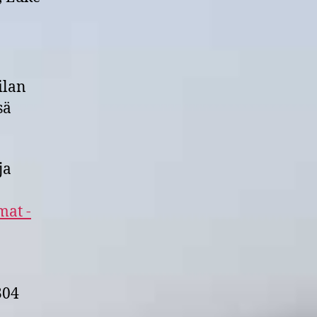
ilan
sä
ja
at -
304