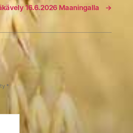
jäkävely 16.6.2026 Maaningalla
→
tty
*