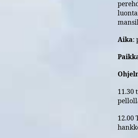
perehd
luonta
mansi
Aika
:
Paikk
Ohjel
11.30 
pellol
12.00 
hankke