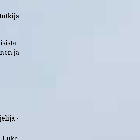
tutkija
isista
inen ja
lijä -
, Luke