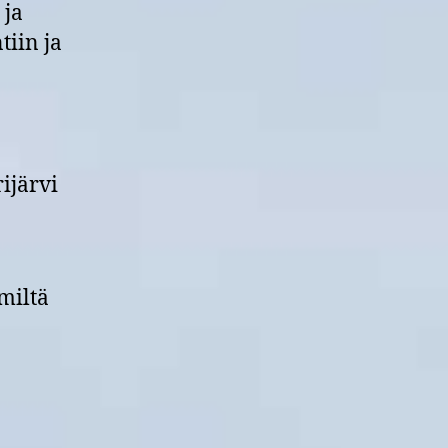
 ja
iin ja
ijärvi
-miltä