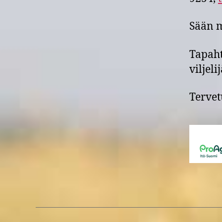
Sään m
Tapaht
viljeli
Tervet