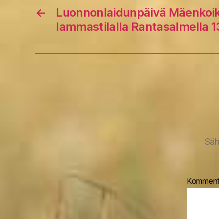
←
Luonnonlaidunpäivä Mäenkoi
lammastilalla Rantasalmella 1
Säh
Komment