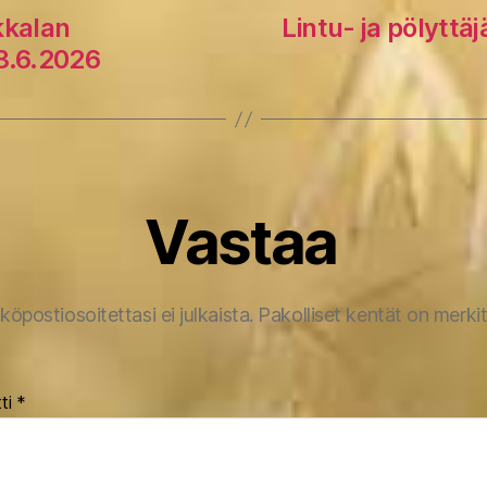
kkalan
Lintu- ja pölyttä
3.6.2026
Vastaa
köpostiosoitettasi ei julkaista.
Pakolliset kentät on merki
ti
*