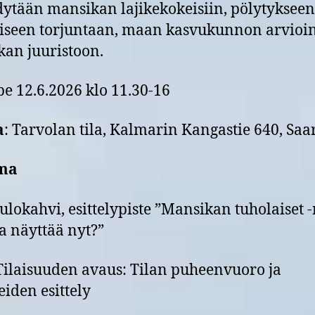
ytään mansikan lajikekokeisiin, pölytykseen
iseen torjuntaan, maan kasvukunnon arvioint
kan juuristoon.
 pe 12.6.2026 klo 11.30-16
a
: Tarvolan tila, Kalmarin Kangastie 640, Saar
ma
tulokahvi, esittelypiste ”Mansikan tuholaiset 
la näyttää nyt?”
Tilaisuuden avaus: Tilan puheenvuoro ja
iden esittely