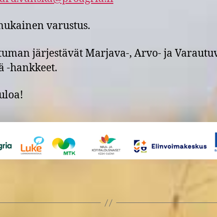
ukainen varustus.
uman järjestävät Marjava-, Arvo- ja Varautu
jä -hankkeet.
uloa!