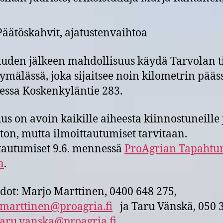
Päätöskahvit, ajatustenvaihtoa
uuden jälkeen mahdollisuus käydä Tarvolan t
ymälässä, joka sijaitsee noin kilometrin pääs
eessa Koskenkyläntie 283.
uus on avoin kaikille aiheesta kiinnostuneille 
on, mutta ilmoittautumiset tarvitaan.
tautumiset 9.6. mennessä
ProAgrian Tapahtum
a
.
edot: Marjo Marttinen, 0400 648 275,
marttinen@proagria.fi
ja Taru Vänskä, 050 
taru.vanska@proagria.fi