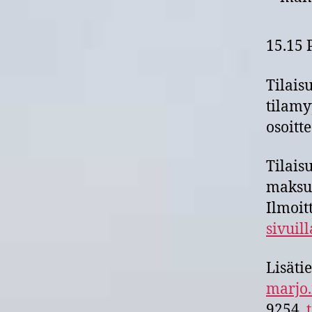
15.15 
Tilais
tilamy
osoitt
Tilais
maksut
Ilmoit
sivuill
Lisäti
marjo.
9254,