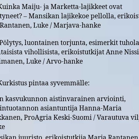
Kuinka Maiju- ja Marketta-lajikkeet ovat
yneet? – Mansikan lajikekoe pellolla, erikois
Rantanen, Luke / Marjava-hanke
Pölytys, luontainen torjunta, esimerkit tuhola
taisista vihollisista, erikoistutkijat Anne Niss
imanen, Luke / Arvo-hanke
Kurkistus pintaa syvemmälle:
 kasvukunnon aistinvarainen arviointi,
intuotannon asiantuntija Hanna-Maria
kanen, ProAgria Keski-Suomi / Varautuva vilje
ke
ikan juuristo, erikoistutkija Marja Rantanen