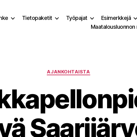
nke
Tietopaketit
Työpajat
Esimerkkejä
Maatalousluonnon
Kategoriat
AJANKOHTAISTA
kkapellonpi
vä Saarijärv