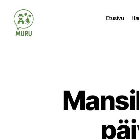
Etusivu
Ha
Ilmastonmuutokseen
varautuminen
maataloudessa
Mansi
päi