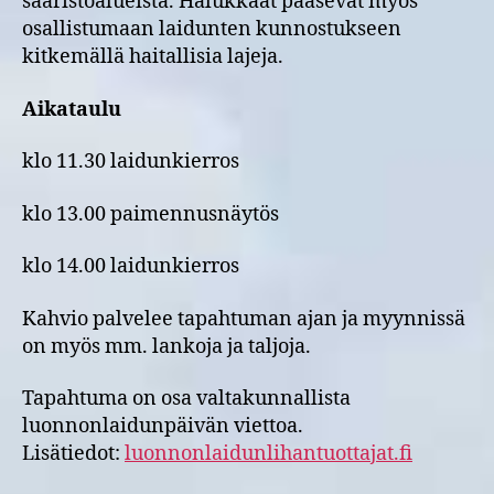
saaristoalueista. Halukkaat pääsevät myös
osallistumaan laidunten kunnostukseen
kitkemällä haitallisia lajeja.
Aikataulu
klo 11.30 laidunkierros
klo 13.00 paimennusnäytös
klo 14.00 laidunkierros
Kahvio palvelee tapahtuman ajan ja myynnissä
on myös mm. lankoja ja taljoja.
Tapahtuma on osa valtakunnallista
luonnonlaidunpäivän viettoa.
Lisätiedot:
luonnonlaidunlihantuottajat.fi