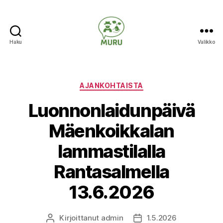
Haku
Valikko
Ilmastonmuutokseen
varautuminen
maataloudessa
Kategoriat
AJANKOHTAISTA
Luonnonlaidunpäivä
Mäenkoikkalan
lammastilalla
Rantasalmella
13.6.2026
Kirjoittanut
admin
1.5.2026
Kirjoittaja
Julkaisupäivämäärä