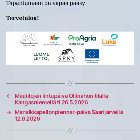
Tapahtumaan on vapaa pääsy.
Tervetuloa!
←
Maatilojen lintupäivä Ollinahon tilalla
Kangasniemellä ti 26.5.2026
→
Mansikkapellonpiennar-päivä Saarijärvellä
12.6.2026