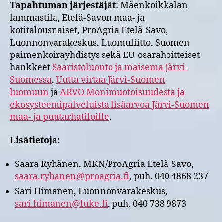
Tapahtuman järjestäjät
: Mäenkoikkalan
lammastila, Etelä-Savon maa- ja
kotitalousnaiset, ProAgria Etelä-Savo,
Luonnonvarakeskus, Luomuliitto, Suomen
paimenkoirayhdistys sekä EU-osarahoitteiset
hankkeet
Saaristoluonto ja maisema Järvi-
Suomessa
,
Uutta virtaa Järvi-Suomen
luomuun
ja
ARVO Monimuotoisuudesta ja
ekosysteemipalveluista lisäarvoa Järvi-Suomen
maa- ja puutarhatiloille
.
Lisätietoja:
Saara Ryhänen, MKN/ProAgria Etelä-Savo,
saara.ryhanen@proagria.fi
, puh. 040 4868 237
Sari Himanen, Luonnonvarakeskus,
sari.himanen@luke.fi
, puh. 040 738 9873