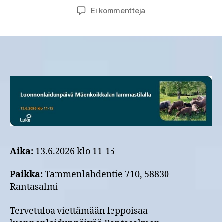
artikkeliin
Ei kommentteja
Luonnonlaidunpäivä
Mäenkoikkalan
lammastilalla
Rantasalmella
13.6.2026
Aika:
13.6.2026 klo 11-15
Paikka:
Tammenlahdentie 710, 58830
Rantasalmi
Tervetuloa viettämään leppoisaa