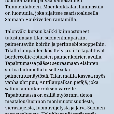
luonnonlaidunpäivää Rantasalmen
Tammenlahteen. Mäenkoikkalan lammastila
on luomutila, joka sijaitsee saaristoalueella
Saimaan Haukiveden rantamilla.
Talonväki kutsuu kaikki kiinnostuneet
tutustumaan tilan suomenlampaisiin,
paimentaviin koiriin ja perinnebiotooppeihin.
Tilalla lampaiden käsittely ja siirto tapahtuvat
bordercollie-rotuisten paimenkoirien avulla.
Tapahtumassa pääset seuraamaan eläinten
siirtoa laitumelta toiselle sekä
paimennusnäytöstä. Tilan mailla kasvaa myös
vanha uhripuu, Anttilanpaikan petäjä, joka
sattuu laidunkierroksen varrelle.
Tapahtumassa on esillä myös mm. tietoa
maatalousluonnon monimuotoisuudesta,
vieraslajeista, luomuviljelystä ja Järvi-Suomen