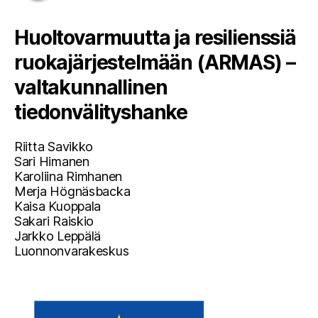
Huoltovarmuutta ja resilienssiä
ruokajärjestelmään (ARMAS) –
valtakunnallinen
tiedonvälityshanke
Riitta Savikko
Sari Himanen
Karoliina Rimhanen
Merja Högnäsbacka
Kaisa Kuoppala
Sakari Raiskio
Jarkko Leppälä
Luonnonvarakeskus