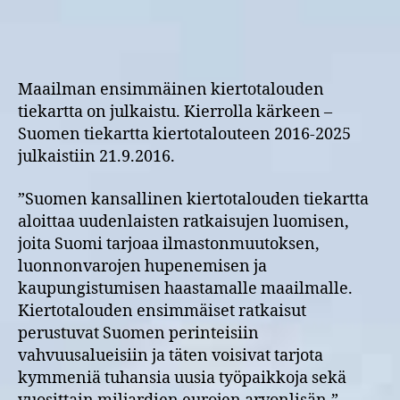
kiertotalouden
ydinteemoja
Maailman ensimmäinen kiertotalouden
tiekartta on julkaistu. Kierrolla kärkeen –
Suomen tiekartta kiertotalouteen 2016-2025
julkaistiin 21.9.2016.
”Suomen kansallinen kiertotalouden tiekartta
aloittaa uudenlaisten ratkaisujen luomisen,
joita Suomi tarjoaa ilmastonmuutoksen,
luonnonvarojen hupenemisen ja
kaupungistumisen haastamalle maailmalle.
Kiertotalouden ensimmäiset ratkaisut
perustuvat Suomen perinteisiin
vahvuusalueisiin ja täten voisivat tarjota
kymmeniä tuhansia uusia työpaikkoja sekä