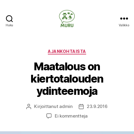
Haku
Valikko
Ilmastonmuutokseen
varautuminen
maataloudessa
Kategoriat
AJANKOHTAISTA
Maatalous on
kiertotalouden
ydinteemoja
Kirjoittanut
admin
23.9.2016
Kirjoittaja
Julkaisupäivämäärä
artikkeliin
Ei kommentteja
Maatalous
on