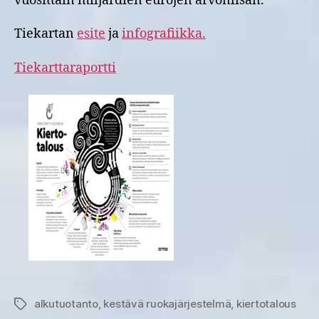
vuosittain miljardien eurojen arvonlisän.”
Tiekartan
esite
ja
infografiikka.
Tiekarttaraportti
alkutuotanto
,
kestävä ruokajärjestelmä
,
kiertotalous
Avainsanat