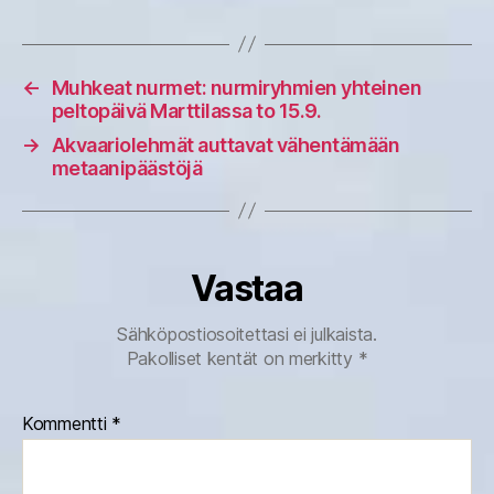
←
Muhkeat nurmet: nurmiryhmien yhteinen
peltopäivä Marttilassa to 15.9.
→
Akvaariolehmät auttavat vähentämään
metaanipäästöjä
Vastaa
Sähköpostiosoitettasi ei julkaista.
Pakolliset kentät on merkitty
*
Kommentti
*