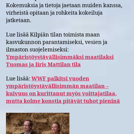
Kokemuksia ja tietoja jaetaan muiden kanssa,
virheistä opitaan ja rohkeita kokeiluja
jatketaan.
Lue lisää Kilpiän tilan toimista maan
kasvukunnon parantamiseksi, vesien ja
ilmaston suojelemiseksi:
Ympäristöystävällisimmäksi maatilaksi
Tuomas ja Iiris Mattilan tila
Lue lisää:
WWF palkitsi vuoden
ympäristöystävällisimmän maatilan –
kuivuus on kurittanut myös voittajatilaa,
mutta kolme konstia pitävät tuhot pieninä