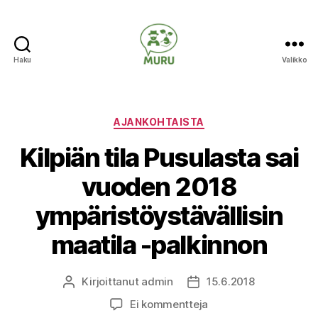
Haku
Valikko
Ilmastonmuutokseen
varautuminen
maataloudessa
Kategoriat
AJANKOHTAISTA
Kilpiän tila Pusulasta sai
vuoden 2018
ympäristöystävällisin
maatila -palkinnon
Kirjoittanut
admin
15.6.2018
Kirjoittaja
Julkaisupäivämäärä
artikkeliin
Ei kommentteja