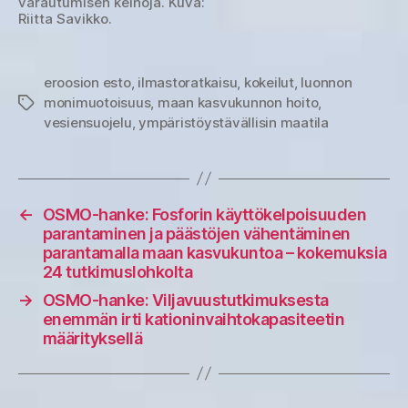
varautumisen keinoja. Kuva:
Riitta Savikko.
eroosion esto
,
ilmastoratkaisu
,
kokeilut
,
luonnon
monimuotoisuus
,
maan kasvukunnon hoito
,
Avainsanat
vesiensuojelu
,
ympäristöystävällisin maatila
←
OSMO-hanke: Fosforin käyttökelpoisuuden
parantaminen ja päästöjen vähentäminen
parantamalla maan kasvukuntoa – kokemuksia
24 tutkimuslohkolta
→
OSMO-hanke: Viljavuustutkimuksesta
enemmän irti kationinvaihtokapasiteetin
määrityksellä