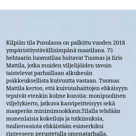
Kilpiän
tila
Pusulasta
sai
vuoden
2018
ympäristöystävällisin
Kilpiän tila Pusulassa on palkittu vuoden 2018
maatila
ympäristöystävällisimpänä maatilana. 75
-
hehtaarin luomutilaa hoitavat Tuomas ja Iiris
palkinnon
Mattila, jotka muiden viljelijöiden tavoin
taistelevat parhaillaan alkukesän
poikkeuksellista kuivuutta vastaan. Tuomas
Mattila kertoo, että kuivuushaittojen ehkäisyyn
tepsivät etenkin kolme konstia: monipuolinen
viljelykierto, jatkuva kasvipeitteisyys sekä
maaperän minimimuokkaus.Tilalla tehdään
monenlaisia kokeiluja ja tutkimuksia,
tuulieroosiota ehkäistään esimerkiksi
rinteeseen perustetulla omenatarhalla.