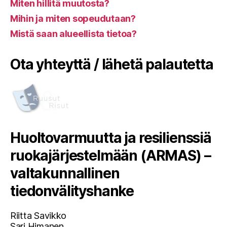
Miten hillitä muutosta?
Mihin ja miten sopeudutaan?
Mistä saan alueellista tietoa?
Ota yhteyttä / lähetä palautetta
Huoltovarmuutta ja resilienssiä
ruokajärjestelmään (ARMAS) –
valtakunnallinen
tiedonvälityshanke
Riitta Savikko
Sari Himanen