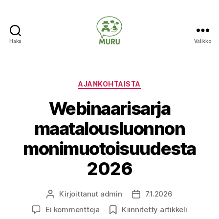
Haku
Valikko
Ilmastonmuutokseen
varautuminen
maataloudessa
Kategoriat
AJANKOHTAISTA
Webinaarisarja
maatalousluonnon
monimuotoisuudesta
2026
Kirjoittanut
admin
7.1.2026
Kirjoittaja
Julkaisupäivämäärä
artikkeliin
Ei kommentteja
Kiinnitetty artikkeli