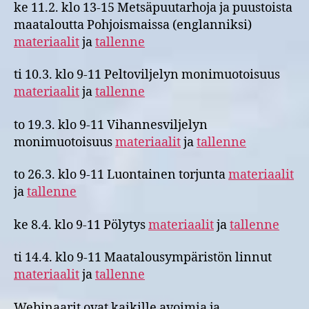
ke 11.2. klo 13-15 Metsäpuutarhoja ja puustoista
maataloutta Pohjoismaissa (englanniksi)
materiaalit
ja
tallenne
ti 10.3. klo 9-11 Peltoviljelyn monimuotoisuus
materiaalit
ja
tallenne
to 19.3. klo 9-11 Vihannesviljelyn
monimuotoisuus
materiaalit
ja
tallenne
to 26.3. klo 9-11 Luontainen torjunta
materiaalit
ja
tallenne
ke 8.4. klo 9-11 Pölytys
materiaalit
ja
tallenne
ti 14.4. klo 9-11 Maatalousympäristön linnut
materiaalit
ja
tallenne
Webinaarit ovat kaikille avoimia ja