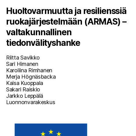
Huoltovarmuutta ja resilienssiä
ruokajärjestelmään (ARMAS) –
valtakunnallinen
tiedonvälityshanke
Riitta Savikko
Sari Himanen
Karoliina Rimhanen
Merja Högnäsbacka
Kaisa Kuoppala
Sakari Raiskio
Jarkko Leppälä
Luonnonvarakeskus