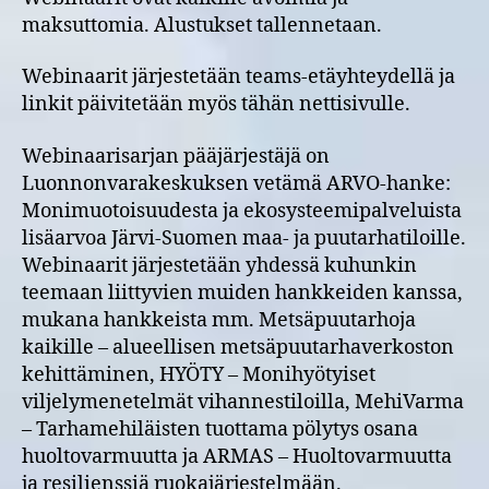
maksuttomia. Alustukset tallennetaan.
Webinaarit järjestetään teams-etäyhteydellä ja
linkit päivitetään myös tähän nettisivulle.
Webinaarisarjan pääjärjestäjä on
Luonnonvarakeskuksen vetämä ARVO-hanke:
Monimuotoisuudesta ja ekosysteemipalveluista
lisäarvoa Järvi-Suomen maa- ja puutarhatiloille.
Webinaarit järjestetään yhdessä kuhunkin
teemaan liittyvien muiden hankkeiden kanssa,
mukana hankkeista mm. Metsäpuutarhoja
kaikille – alueellisen metsäpuutarhaverkoston
kehittäminen, HYÖTY – Monihyötyiset
viljelymenetelmät vihannestiloilla, MehiVarma
– Tarhamehiläisten tuottama pölytys osana
huoltovarmuutta ja ARMAS – Huoltovarmuutta
ja resilienssiä ruokajärjestelmään.