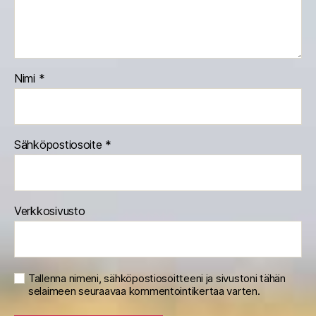
Nimi
*
Sähköpostiosoite
*
Verkkosivusto
Tallenna nimeni, sähköpostiosoitteeni ja sivustoni tähän
selaimeen seuraavaa kommentointikertaa varten.