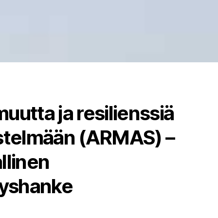
uutta ja resilienssiä
estelmään (ARMAS) –
llinen
tyshanke