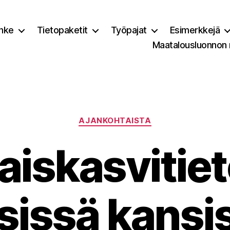
nke
Tietopaketit
Työpajat
Esimerkkejä
Maatalousluonnon
Kategoriat
AJANKOHTAISTA
aiskasvitiet
sissä kansi