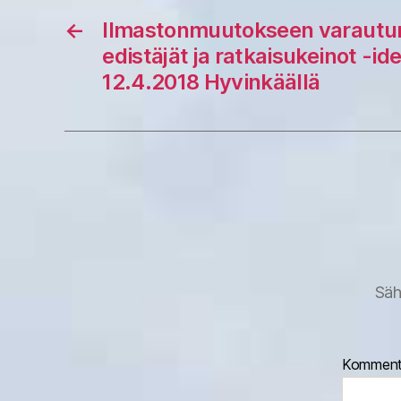
←
Ilmastonmuutokseen varautum
edistäjät ja ratkaisukeinot -id
12.4.2018 Hyvinkäällä
Säh
Komment