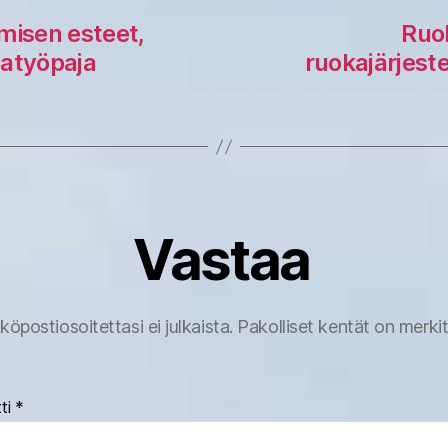
isen esteet,
Ruok
eatyöpaja
ruokajärjest
Vastaa
köpostiosoitettasi ei julkaista.
Pakolliset kentät on merki
ti
*