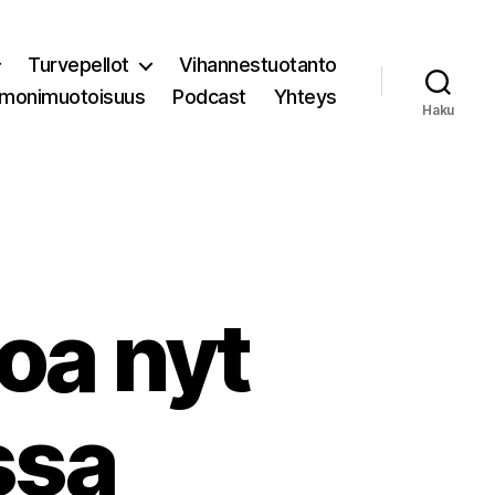
Turvepellot
Vihannestuotanto
 monimuotoisuus
Podcast
Yhteys
Haku
oa nyt
ssa