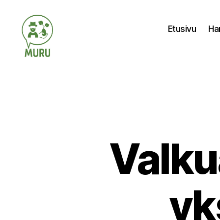
Etusivu
Ha
Ilmastonmuutokseen
varautuminen
maataloudessa
Valku
yk