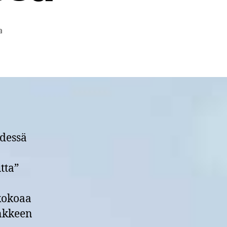
artikkeliin
a
Valkuaiskasvitietoa
nyt
yksissä
kansissa
dessä
tta”
 kokoaa
nkkeen