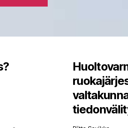
s?
Huoltovarm
ruokajärj
valtakunna
tiedonväli