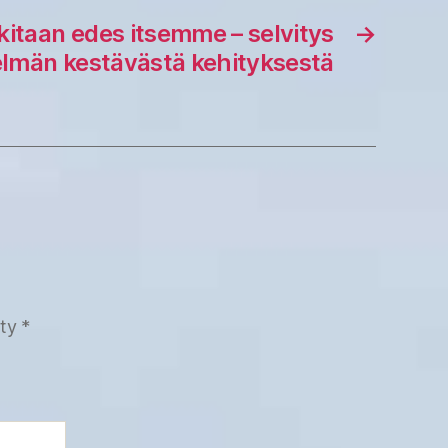
itaan edes itsemme – selvitys
→
elmän kestävästä kehityksestä
tty
*