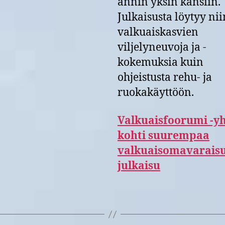
annin yksin kansiin.
Julkaisusta löytyy nii
valkuaiskasvien
viljelyneuvoja ja -
kokemuksia kuin
ohjeistusta rehu- ja
ruokakäyttöön.
Valkuaisfoorumi -y
kohti suurempaa
valkuaisomavaraisu
julkaisu