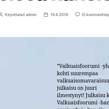
Kirjoittanut
admin
19.4.2018
Ei kommenttej
Kirjoittaja
Julkaisupäivämäärä
”Valkuaisfoorumi -yh
kohti suurempaa
valkuaisomavaraisuu
julkaisu on juuri
ilmestynyt! Julkaisu
Valkuaisfoorumi -ha