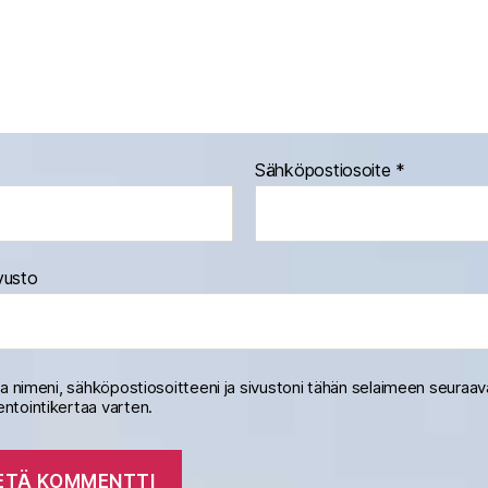
Sähköpostiosoite
*
vusto
na nimeni, sähköpostiosoitteeni ja sivustoni tähän selaimeen seuraa
tointikertaa varten.