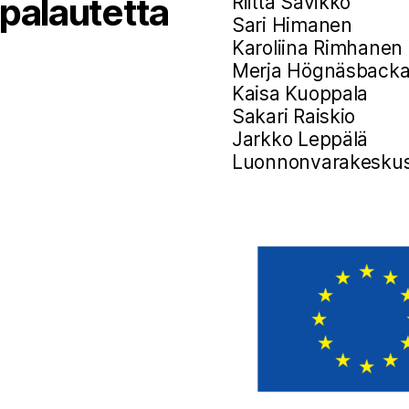
 palautetta
Riitta Savikko
Sari Himanen
Karoliina Rimhanen
Merja Högnäsback
Kaisa Kuoppala
Sakari Raiskio
Jarkko Leppälä
Luonnonvarakesku