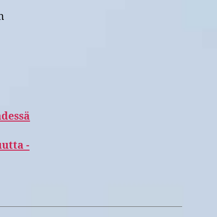
n
hdessä
utta -