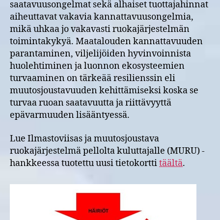
saatavuusongelmat sekä alhaiset tuottajahinnat
aiheuttavat vakavia kannattavuusongelmia,
mikä uhkaa jo vakavasti ruokajärjestelmän
toimintakykyä. Maatalouden kannattavuuden
parantaminen, viljelijöiden hyvinvoinnista
huolehtiminen ja luonnon ekosysteemien
turvaaminen on tärkeää resilienssin eli
muutosjoustavuuden kehittämiseksi koska se
turvaa ruoan saatavuutta ja riittävyyttä
epävarmuuden lisääntyessä.
Lue Ilmastoviisas ja muutosjoustava
ruokajärjestelmä pellolta kuluttajalle (MURU) -
hankkeessa tuotettu uusi tietokortti
täältä
.