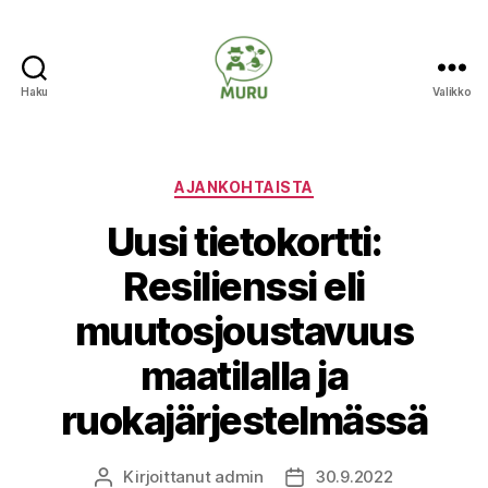
Haku
Valikko
Ilmastonmuutokseen
varautuminen
maataloudessa
Kategoriat
AJANKOHTAISTA
Uusi tietokortti:
Resilienssi eli
muutosjoustavuus
maatilalla ja
ruokajärjestelmässä
Kirjoittanut
admin
30.9.2022
Kirjoittaja
Julkaisupäivämäärä