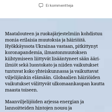
artikkeliin
Ei kommentteja
Uusi
tietokortti:
Resilienssi
eli
muutosjoustavuus
Maatalouteen ja ruokajärjestelmiin kohdistuu
maatilalla
monia erilaisia muutoksia ja häiriöitä.
ja
Hyökkäyssota Ukrainaa vastaan, pitkittynyt
ruokajärjestelmässä
koronapandemia, ilmastonmuutoksen
kiihtymiseen liittyvät lisääntyneet sään ääri-
ilmiöt sekä luontokato ja niiden vaikutukset
tuntuvat koko yhteiskunnassa ja vaikuttavat
viljelijänkin elämään. Globaalien häiriöiden
vaikutukset välittyvät ulkomaankaupan kautta
maasta toiseen.
Maanviljelijöiden arjessa energian ja
lannoitteiden hintojen nousu ja