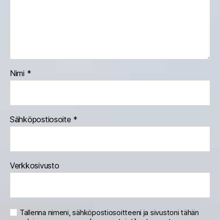
Nimi
*
Sähköpostiosoite
*
Verkkosivusto
Tallenna nimeni, sähköpostiosoitteeni ja sivustoni tähän