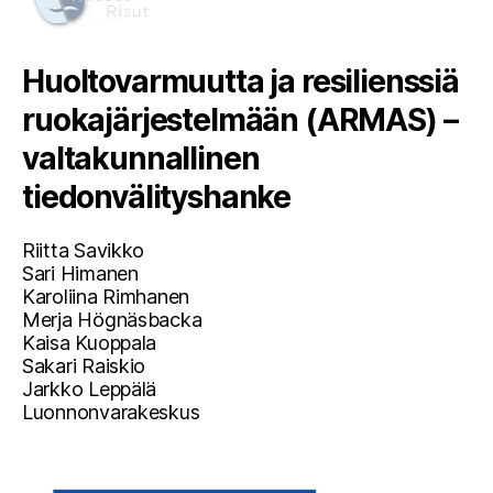
Huoltovarmuutta ja resilienssiä
ruokajärjestelmään (ARMAS) –
valtakunnallinen
tiedonvälityshanke
Riitta Savikko
Sari Himanen
Karoliina Rimhanen
Merja Högnäsbacka
Kaisa Kuoppala
Sakari Raiskio
Jarkko Leppälä
Luonnonvarakeskus