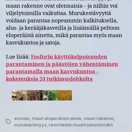
maan rakenne ovat olennaisia – ja niihin voi
viljelytoimilla vaikuttaa. Murukestävyyttä
voidaan parantaa nopeammin kalkituksella,
alus- ja kerääjäkasveilla ja lisäämällä peltoon
eloperäistä ainetta, mikä parantaa myös maan
kasvukuntoa ja satoja.
Lue lisää:
Fosforin käyttökelpoisuuden
parantaminen ja päästöjen vähentäminen
parantamalla maan kasvukuntoa –
kokemuksia 24 tutkimuslohkolta
eroosio
,
maan eloperäinen aines
,
maan rakenne
,
Avainsanat
murukestävyys
,
ravinteiden huuhtoutumisriskit