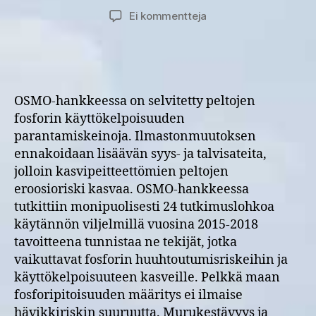
artikkeliin
Ei kommentteja
OSMO-
hanke:
Fosforin
käyttökelpoisuuden
parantaminen
OSMO-hankkeessa on selvitetty peltojen
ja
fosforin käyttökelpoisuuden
päästöjen
parantamiskeinoja. Ilmastonmuutoksen
vähentäminen
ennakoidaan lisäävän syys- ja talvisateita,
parantamalla
maan
jolloin kasvipeitteettömien peltojen
kasvukuntoa
eroosioriski kasvaa. OSMO-hankkeessa
–
tutkittiin monipuolisesti 24 tutkimuslohkoa
kokemuksia
käytännön viljelmillä vuosina 2015-2018
24
tavoitteena tunnistaa ne tekijät, jotka
tutkimuslohkolta
vaikuttavat fosforin huuhtoutumisriskeihin ja
käyttökelpoisuuteen kasveille. Pelkkä maan
fosforipitoisuuden määritys ei ilmaise
hävikkiriskin suuruutta. Murukestävyys ja