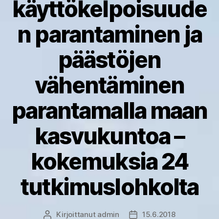
käyttökelpoisuude
n parantaminen ja
päästöjen
vähentäminen
parantamalla maan
kasvukuntoa –
kokemuksia 24
tutkimuslohkolta
Kirjoittanut
admin
15.6.2018
Kirjoittaja
Julkaisupäivämäärä