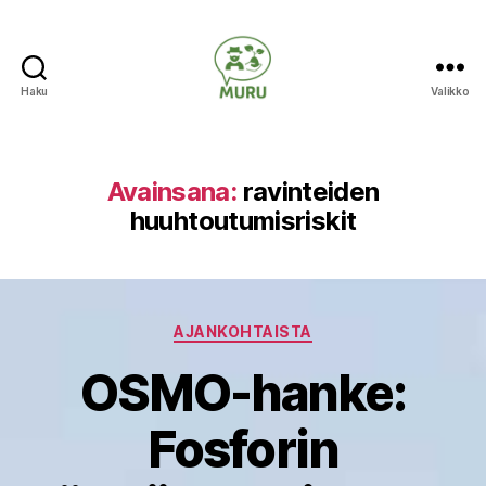
Haku
Valikko
Ilmastonmuutokseen
varautuminen
maataloudessa
Avainsana:
ravinteiden
huuhtoutumisriskit
Kategoriat
AJANKOHTAISTA
OSMO-hanke:
Fosforin