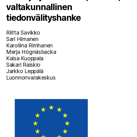
valtakunnallinen
tiedonvälityshanke
Riitta Savikko
Sari Himanen
Karoliina Rimhanen
Merja Högnäsbacka
Kaisa Kuoppala
Sakari Raiskio
Jarkko Leppälä
Luonnonvarakeskus