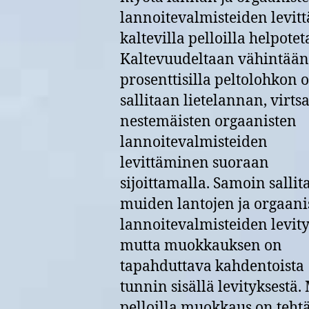
lannoitevalmisteiden levit
kaltevilla pelloilla helpotet
Kaltevuudeltaan vähintään
prosenttisilla peltolohkon o
sallitaan lietelannan, virts
nestemäisten orgaanisten
lannoitevalmisteiden
levittäminen suoraan
sijoittamalla. Samoin sallit
muiden lantojen ja orgaani
lannoitevalmisteiden levity
mutta muokkauksen on
tapahduttava kahdentoista
tunnin sisällä levityksestä.
pelloilla muokkaus on teht