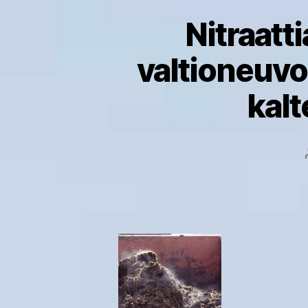
Nitraat
valtioneuvo
kalt