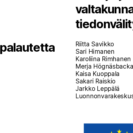
valtakunna
tiedonväli
 palautetta
Riitta Savikko
Sari Himanen
Karoliina Rimhanen
Merja Högnäsback
Kaisa Kuoppala
Sakari Raiskio
Jarkko Leppälä
Luonnonvarakesku