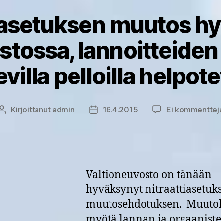
tiasetuksen muutos hy
stossa, lannoitteiden 
evilla pelloilla helpot
Kirjoittanut
admin
16.4.2015
Ei kommenttej
Kirjoittaja
Julkaisupäivämäärä
Valtioneuvosto on tänään
hyväksynyt nitraattiasetuk
muutosehdotuksen. Muuto
myötä lannan ja orgaanist