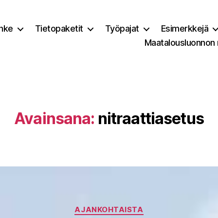
nke
Tietopaketit
Työpajat
Esimerkkejä
Maatalousluonnon
Avainsana:
nitraattiasetus
Kategoriat
AJANKOHTAISTA