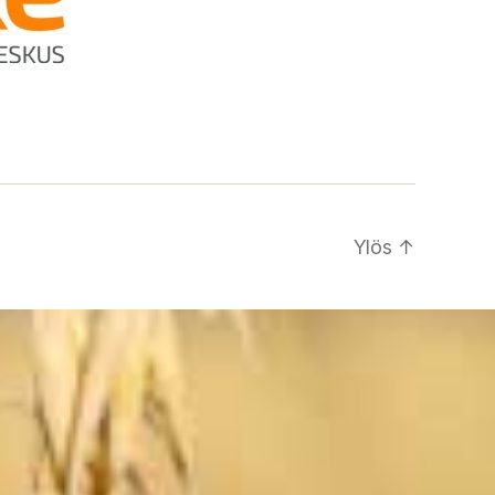
Ylös
↑