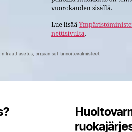
vuorokauden sisällä.
Lue lisää
Ympäristöministe
nettisivulta
.
,
nitraattiasetus
,
orgaaniset lannoitevalmisteet
at
s?
Huoltovarm
ruokajärj