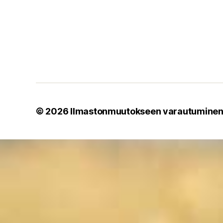
© 2026
Ilmastonmuutokseen varautumine