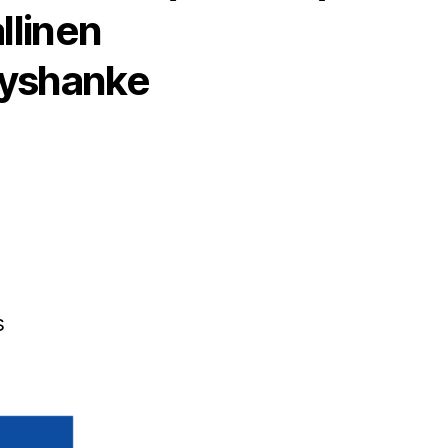
llinen
tyshanke
a
s