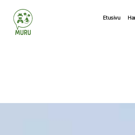
Etusivu
Ha
Ilmastonmuutokseen
varautuminen
maataloudessa