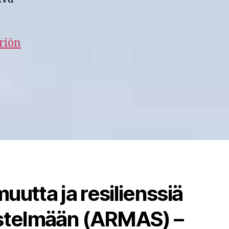
riön
uutta ja resilienssiä
estelmään (ARMAS) –