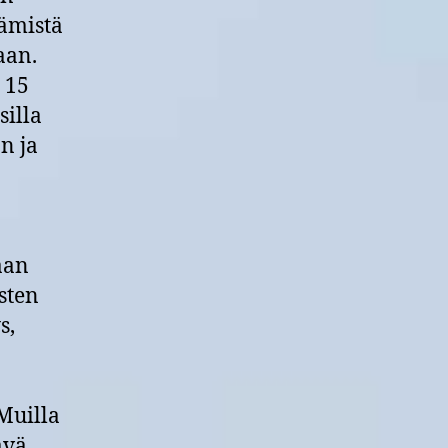
tämistä
aan.
 15
silla
an ja
aan
sten
s,
 Muilla
ävä