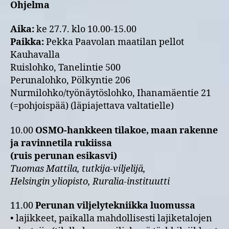
Ohjelma
Aika:
ke 27.7. klo 10.00-15.00
Paikka:
Pekka Paavolan maatilan pellot
Kauhavalla
Ruislohko, Tanelintie 500
Perunalohko, Pölkyntie 206
Nurmilohko/työnäytöslohko, Ihanamäentie 21
(=pohjoispää) (läpiajettava valtatielle)
10.00
OSMO-hankkeen tilakoe, maan rakenne
ja ravinnetila rukiissa
(ruis perunan esikasvi)
Tuomas Mattila, tutkija-viljelijä,
Helsingin yliopisto, Ruralia-instituutti
11.00
Perunan viljelytekniikka luomussa
• lajikkeet, paikalla mahdollisesti lajiketalojen