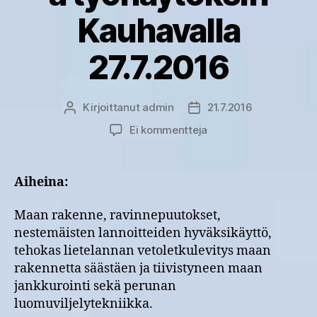
Kauhavalla
27.7.2016
Kirjoittanut
admin
21.7.2016
Kirjoittaja
Julkaisupäivämäärä
artikkeliin
Ei kommentteja
OSMO-
hankkeen
pellonpiennarpäivä
Aiheina:
työnäytöksin
Kauhavalla
Maan rakenne, ravinnepuutokset,
27.7.2016
nestemäisten lannoitteiden hyväksikäyttö,
tehokas lietelannan vetoletkulevitys maan
rakennetta säästäen ja tiivistyneen maan
jankkurointi sekä perunan
luomuviljelytekniikka.