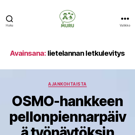
Haku
Valikko
Ilmastonmuutokseen
varautuminen
maataloudessa
Avainsana:
lietelannan letkulevitys
Kategoriat
AJANKOHTAISTA
OSMO-hankkeen
pellonpiennarpäiv
ä työnäytöksin