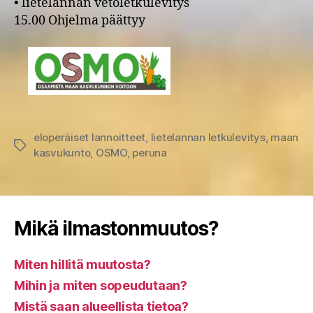
• lietelannan vetoletkulevitys
15.00 Ohjelma päättyy
eloperäiset lannoitteet
,
lietelannan letkulevitys
,
maan
Avainsanat
kasvukunto
,
OSMO
,
peruna
Mikä ilmastonmuutos?
Miten hillitä muutosta?
Mihin ja miten sopeudutaan?
Mistä saan alueellista tietoa?