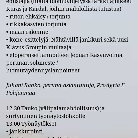
edustajia (tilalla luomuviljelyssä tärkkilajikkeet
Kuras ja Kardal, joihin mahdollista tutustua)
• ruton ehkäisy / torjunta
• rikkakasvien torjunta
• maan rakenne
• kone-esittelyjä. Nähtävillä jankkuri sekä uusi
Klåvus Groupin multaaja.
• eloperäiset lannoitteet Jepuan Kasvuvoima,
perunan soluneste /
luomutäydennyslannoitteet
Juhani Rahko, peruna-asiantuntija, ProAgria E-
Pohjanmaa
12.30 Tauko (välipalamahdollisuus) ja
siirtyminen työnäytöslohkolle
13.00 Työnäytökset
• jankkurointi