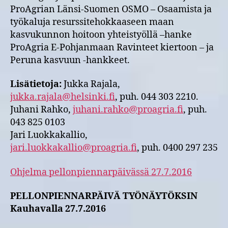
ProAgrian Länsi-Suomen OSMO – Osaamista ja
työkaluja resurssitehokkaaseen maan
kasvukunnon hoitoon yhteistyöllä –hanke
ProAgria E-Pohjanmaan Ravinteet kiertoon – ja
Peruna kasvuun -hankkeet.
Lisätietoja:
Jukka Rajala,
jukka.rajala@helsinki.fi
, puh. 044 303 2210.
Juhani Rahko,
juhani.rahko@proagria.fi
, puh.
043 825 0103
Jari Luokkakallio,
jari.luokkakallio@proagria.fi
, puh. 0400 297 235
Ohjelma pellonpiennarpäivässä 27.7.2016
PELLONPIENNARPÄIVÄ TYÖNÄYTÖKSIN
Kauhavalla 27.7.2016