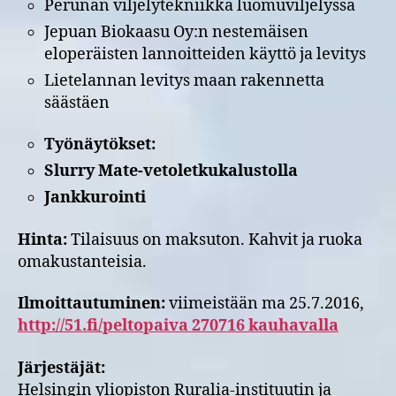
Perunan viljelytekniikka luomuviljelyssä
Jepuan Biokaasu Oy:n nestemäisen
eloperäisten lannoitteiden käyttö ja levitys
Lietelannan levitys maan rakennetta
säästäen
Työnäytökset:
Slurry Mate-vetoletkukalustolla
Jankkurointi
Hinta:
Tilaisuus on maksuton. Kahvit ja ruoka
omakustanteisia.
Ilmoittautuminen:
viimeistään ma 25.7.2016,
http://51.fi/peltopaiva 270716 kauhavalla
Järjestäjät:
Helsingin yliopiston Ruralia-instituutin ja