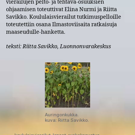
vierailujen pelto- ja tehtävä-osuuksien
ohjaamisen toteuttivat Elina Nurmi ja Riitta
Savikko. Koululaisvierailut tutkimuspelloille
toteutettiin osana Ilmastoviisaita ratkaisuja
maaseudulle-hanketta.
teksti: Riitta Savikko, Luonnonvarakeskus
Auringonkukka.
kuva: Riitta Savikko.