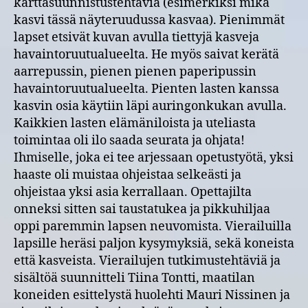
karttasuunnistustehtäviä (esimerkiksi mikä
kasvi tässä näyteruudussa kasvaa). Pienimmät
lapset etsivät kuvan avulla tiettyjä kasveja
havaintoruutualueelta. He myös saivat kerätä
aarrepussin, pienen pienen paperipussin
havaintoruutualueelta. Pienten lasten kanssa
kasvin osia käytiin läpi auringonkukan avulla.
Kaikkien lasten elämäniloista ja uteliasta
toimintaa oli ilo saada seurata ja ohjata!
Ihmiselle, joka ei tee arjessaan opetustyötä, yksi
haaste oli muistaa ohjeistaa selkeästi ja
ohjeistaa yksi asia kerrallaan. Opettajilta
onneksi sitten sai taustatukea ja pikkuhiljaa
oppi paremmin lapsen neuvomista. Vierailuilla
lapsille heräsi paljon kysymyksiä, sekä koneista
että kasveista. Vierailujen tutkimustehtäviä ja
sisältöä suunnitteli Tiina Tontti, maatilan
koneiden esittelystä huolehti Mauri Nissinen ja