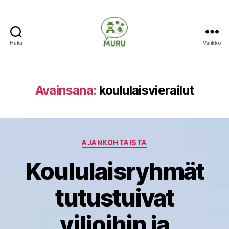
Haku
Valikko
Ilmastonmuutokseen
varautuminen
maataloudessa
Avainsana:
koululaisvierailut
Kategoriat
AJANKOHTAISTA
Koululaisryhmät
tutustuivat
viljoihin ja