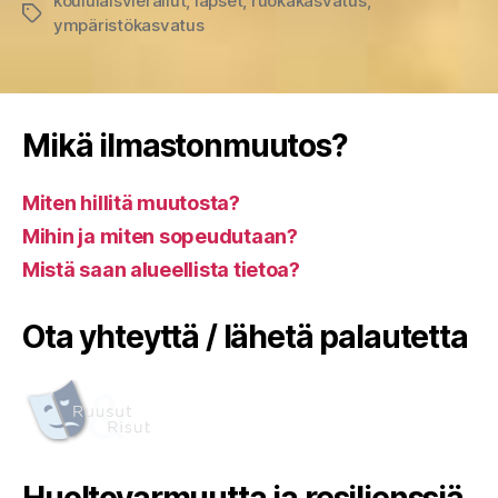
koululaisvierailut
,
lapset
,
ruokakasvatus
,
Avainsanat
ympäristökasvatus
Mikä ilmastonmuutos?
Miten hillitä muutosta?
Mihin ja miten sopeudutaan?
Mistä saan alueellista tietoa?
Ota yhteyttä / lähetä palautetta
Huoltovarmuutta ja resilienssiä