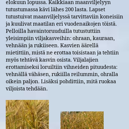
elokuun lopussa. Kaikkiaan maanviljelyyn
tutustumassa kävi lähes 200 lasta. Lapset
tutustuivat maanviljelyssä tarvittaviin koneisiin
ja kuulivat maatilan eri vuodenaikojen töistä.
Pelloilla havaintoruuduilla tutustuttiin
yleisimpiin viljakasveihin: ohraan, kauraan,
vehnään ja rukiiseen. Kasvien äärellä
mietittiin, mistä ne erottaa toisistaan ja tehtiin
myös tehtävä kasvin osista. Viljalajien
erottamiseksi loruiltiin vihneiden pituudesta:
vehnällä vähäsen, rukiilla reilummin, ohralla
oikein paljon. Lisäksi pohdittiin, mitä ruokaa
viljoista tehdään.