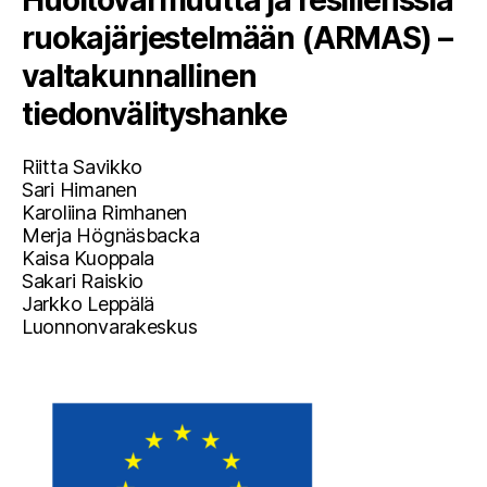
ruokajärjestelmään (ARMAS) –
valtakunnallinen
tiedonvälityshanke
Riitta Savikko
Sari Himanen
Karoliina Rimhanen
Merja Högnäsbacka
Kaisa Kuoppala
Sakari Raiskio
Jarkko Leppälä
Luonnonvarakeskus