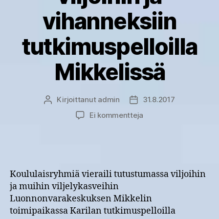
vihanneksiin
tutkimuspelloilla
Mikkelissä
Kirjoittanut
admin
31.8.2017
Kirjoittaja
Julkaisupäivämäärä
artikkeliin
Ei kommentteja
Koululaisryhmät
tutustuivat
viljoihin
ja
vihanneksiin
Koululaisryhmiä vieraili tutustumassa viljoihin
tutkimuspelloilla
ja muihin viljelykasveihin
Mikkelissä
Luonnonvarakeskuksen Mikkelin
toimipaikassa Karilan tutkimuspelloilla