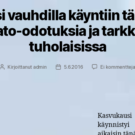
 vauhdilla käyntiin t
ato-odotuksia ja tarkk
tuholaisissa
Kirjoittanut
admin
5.6.2016
Ei kommenttej
Kirjoittaja
Julkaisupäivämäärä
Kasvukausi
käynnistyi
aikaisin tän