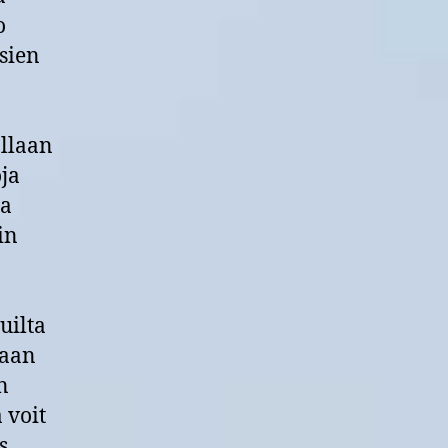
tarkkailtavaa
o
tuholaisissa
sien
ollaan
oja
ta
in
uilta
maan
n
 voit
s