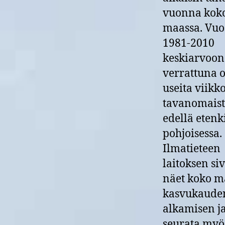
vuonna kok
maassa. Vuo
1981-2010
keskiarvoon
verrattuna 
useita viikk
tavanomais
edellä etenk
pohjoisessa.
Ilmatieteen
laitoksen siv
näet koko 
kasvukaude
alkamisen ja
seurata myö