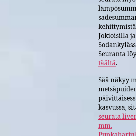
lämpösumm
sadesumma
kehittymistä
Jokioisilla ja
Sodankyläss
Seuranta lö
täältä
.
Sää näkyy 
metsäpuide
päivittäises
kasvussa, sit
seurata live
mm.
Punkaharjul