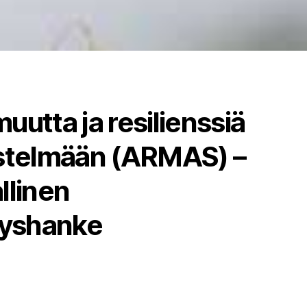
uutta ja resilienssiä
estelmään (ARMAS) –
llinen
tyshanke