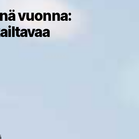
änä vuonna:
ailtavaa
artikkeliin
a
Kasvukausi
vauhdilla
käyntiin
tänä
vuonna:
hyviä
sato-
odotuksia
ja
ä