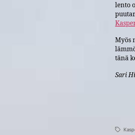
lento 
puutar
Kasper
Myös m
lämmös
tänä k
Sari 
Kasp
Avainsan