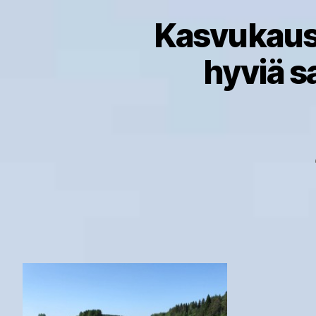
Kasvukausi
hyviä s