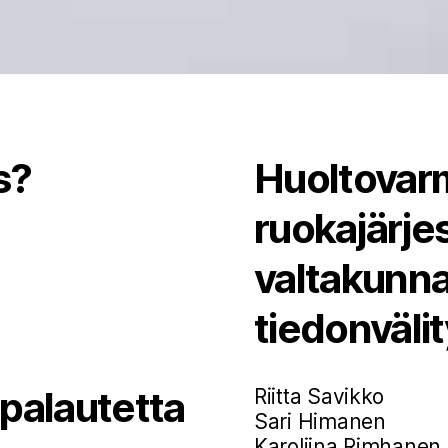
s?
Huoltovarm
ruokajärj
valtakunna
tiedonväli
 palautetta
Riitta Savikko
Sari Himanen
Karoliina Rimhanen