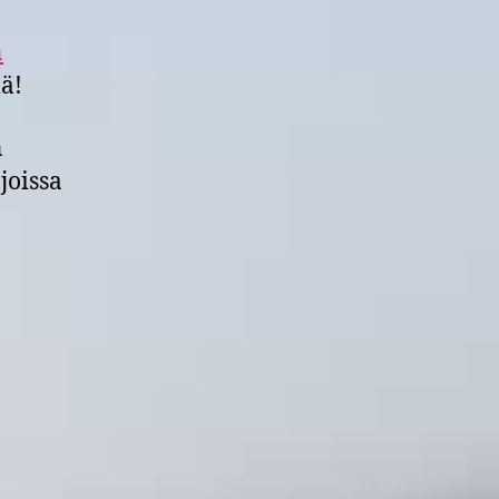
n
lä!
n
joissa