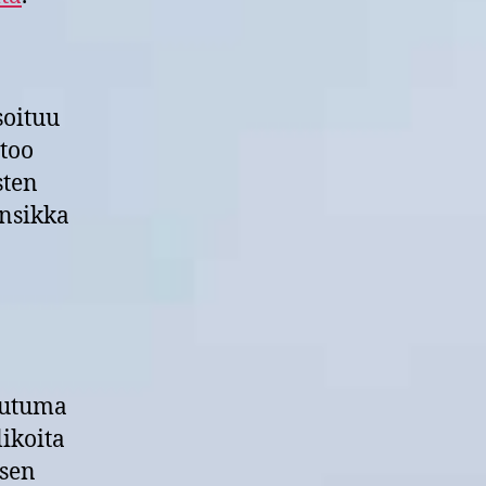
soituu
rtoo
sten
ansikka
.
eutuma
likoita
äsen