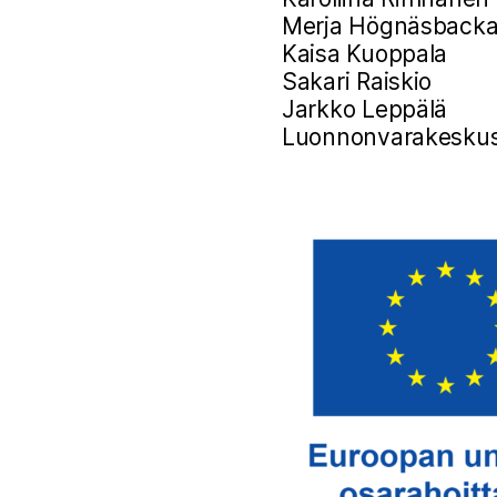
Merja Högnäsback
Kaisa Kuoppala
Sakari Raiskio
Jarkko Leppälä
Luonnonvarakesku