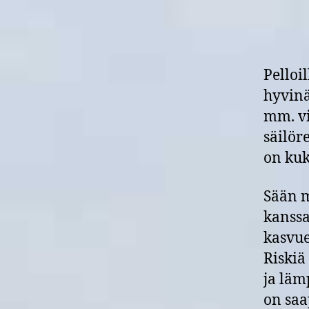
Pelloi
hyvinä
mm. vi
säilör
on kuk
Sään m
kanssa
kasvue
Riskiä
ja läm
on saa