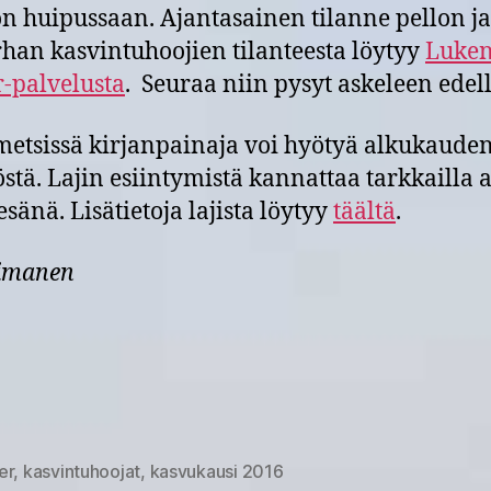
on huipussaan. Ajantasainen tilanne pellon ja
han kasvintuhoojien tilanteesta löytyy
Luke
-palvelusta
. Seuraa niin pysyt askeleen edel
etsissä kirjanpainaja voi hyötyä alkukaude
tä. Lajin esiintymistä kannattaa tarkkailla a
esänä. Lisätietoja lajista löytyy
täältä
.
Himanen
er
,
kasvintuhoojat
,
kasvukausi 2016
at