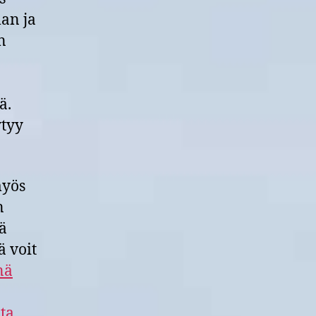
an ja
n
ä.
ytyy
myös
n
sä
ä voit
nä
ta
.