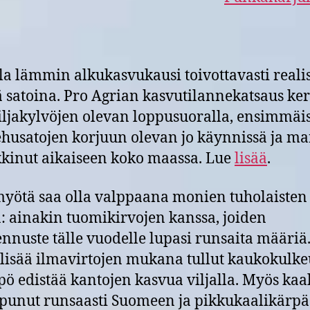
lla lämmin alkukasvukausi toivottavasti reali
 satoina. Pro Agrian kasvutilannekatsaus ke
ljakylvöjen olevan loppusuoralla, ensimmäi
ehusatojen korjuun olevan jo käynnissä ja m
kinut aikaiseen koko maassa. Lue
lisää
.
yötä saa olla valppaana monien tuholaisten
: ainakin tuomikirvojen kanssa, joiden
nnuste tälle vuodelle lupasi runsaita määriä
 lisää ilmavirtojen mukana tullut kaukokulk
pö edistää kantojen kasvua viljalla. Myös kaa
punut runsaasti Suomeen ja pikkukaalikärp