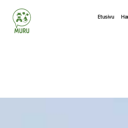
Etusivu
Ha
Ilmastonmuutokseen
varautuminen
maataloudessa