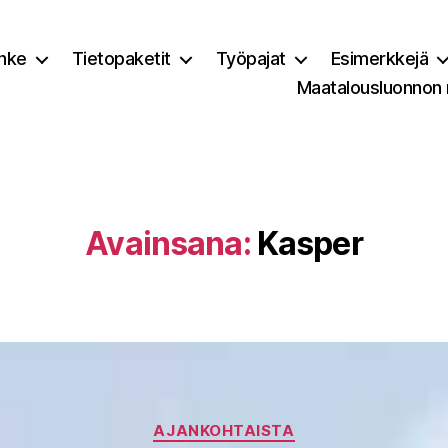
nke
Tietopaketit
Työpajat
Esimerkkejä
Maatalousluonnon
Avainsana:
Kasper
Kategoriat
AJANKOHTAISTA