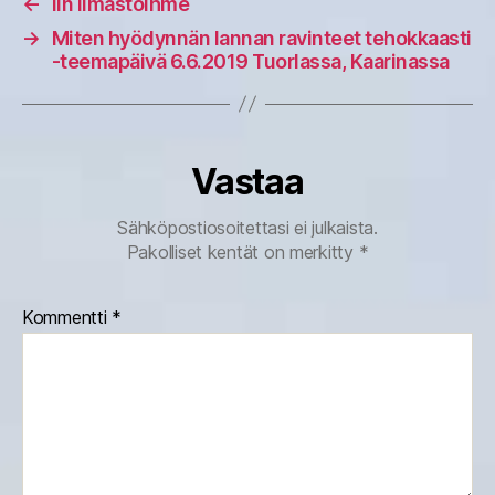
←
Iin ilmastoihme
→
Miten hyödynnän lannan ravinteet tehokkaasti
-teemapäivä 6.6.2019 Tuorlassa, Kaarinassa
Vastaa
Sähköpostiosoitettasi ei julkaista.
Pakolliset kentät on merkitty
*
Kommentti
*