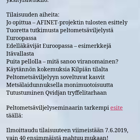
yksityishenkilö.
Tilaisuuden aiheita:
Jo opittua – AFINET-projektin tulosten esittely
Tuoretta tutkimusta peltometsäviljelystä
Euroopassa
Edelläkävijät Euroopassa – esimerkkejä
Itävallasta
Puita pellolla – mitä sanoo viranomainen?
Käytännön kokemuksia Kilpiän tilalta
Peltometsäviljelyyn soveltuvat kasvit
Metsälaidunnuksella monimuotoisuutta
Tutustuminen Qvidjan tryffelitarhaan
Peltometsäviljelyseminaarin tarkempi
esite
täällä:
Ilmoittaudu tilaisuuteen viimeistään 7.6.2019,
vain 40 ensimmäistä mahtuu mukaan!