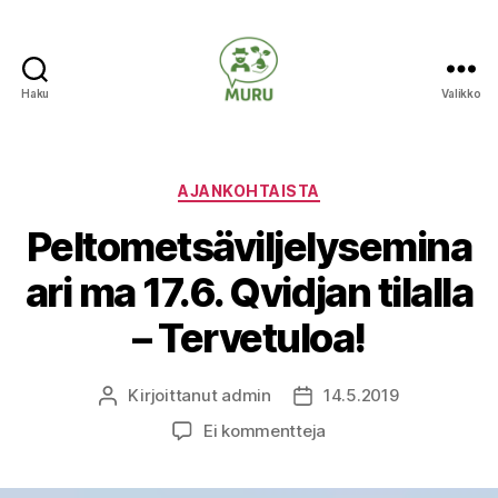
Haku
Valikko
Ilmastonmuutokseen
varautuminen
maataloudessa
Kategoriat
AJANKOHTAISTA
Peltometsäviljelysemina
ari ma 17.6. Qvidjan tilalla
– Tervetuloa!
Kirjoittanut
admin
14.5.2019
Kirjoittaja
Julkaisupäivämäärä
artikkeliin
Ei kommentteja
Peltometsäviljelysemi
ma