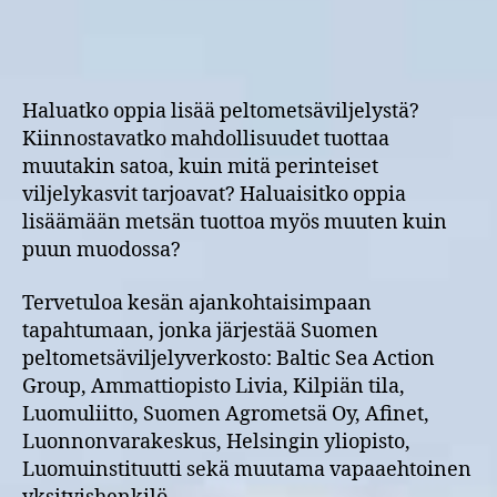
17.6.
Qvidjan
tilalla
–
Tervetuloa!
Haluatko oppia lisää peltometsäviljelystä?
Kiinnostavatko mahdollisuudet tuottaa
muutakin satoa, kuin mitä perinteiset
viljelykasvit tarjoavat? Haluaisitko oppia
lisäämään metsän tuottoa myös muuten kuin
puun muodossa?
Tervetuloa kesän ajankohtaisimpaan
tapahtumaan, jonka järjestää Suomen
peltometsäviljelyverkosto: Baltic Sea Action
Group, Ammattiopisto Livia, Kilpiän tila,
Luomuliitto, Suomen Agrometsä Oy, Afinet,
Luonnonvarakeskus, Helsingin yliopisto,
Luomuinstituutti sekä muutama vapaaehtoinen