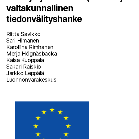
valtakunnallinen
tiedonvälityshanke
Riitta Savikko
Sari Himanen
Karoliina Rimhanen
Merja Högnäsbacka
Kaisa Kuoppala
Sakari Raiskio
Jarkko Leppälä
Luonnonvarakeskus