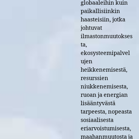
globaaleihin kuin
paikallisiinkin
haasteisiin, jotka
johtuvat
ilmastonmuutokses
ta,
ekosysteemipalvel
ujen
heikkenemisestä,
resurssien
niukkenemisesta,
ruoan ja energian
lisääntyvästä
tarpeesta, nopeasta
sosiaalisesta
eriarvoistumisesta,
maahanmuutosta ja