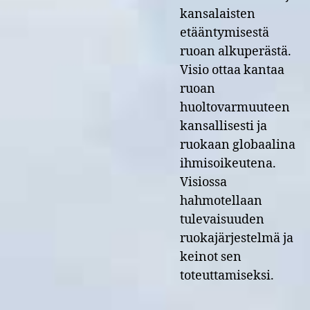
kansalaisten
etääntymisestä
ruoan alkuperästä.
Visio ottaa kantaa
ruoan
huoltovarmuuteen
kansallisesti ja
ruokaan globaalina
ihmisoikeutena.
Visiossa
hahmotellaan
tulevaisuuden
ruokajärjestelmä ja
keinot sen
toteuttamiseksi.