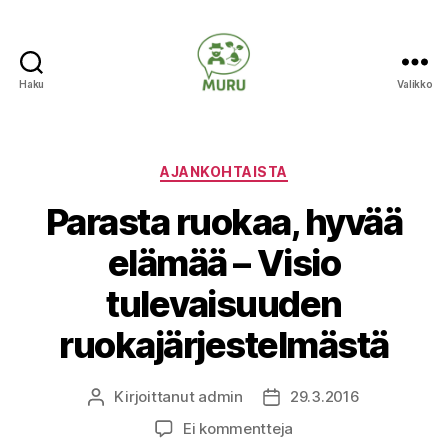
Haku
Valikko
Ilmastonmuutokseen
varautuminen
maataloudessa
Kategoriat
AJANKOHTAISTA
Parasta ruokaa, hyvää
elämää – Visio
tulevaisuuden
ruokajärjestelmästä
Kirjoittanut
admin
29.3.2016
Kirjoittaja
Julkaisupäivämäärä
artikkeliin
Ei kommentteja