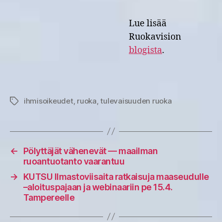
Lue lisää
Ruokavision
blogista
.
ihmisoikeudet
,
ruoka
,
tulevaisuuden ruoka
Avainsanat
←
Pölyttäjät vähenevät — maailman
ruoantuotanto vaarantuu
→
KUTSU Ilmastoviisaita ratkaisuja maaseudulle
–aloituspajaan ja webinaariin pe 15.4.
Tampereelle