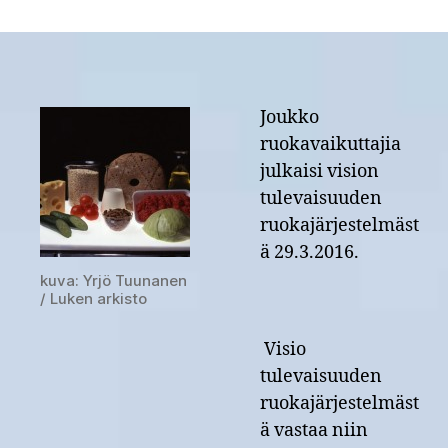
Parasta
ruokaa,
hyvää
elämää
–
Visio
Joukko
tulevaisuuden
ruokavaikuttajia
ruokajärjestelmästä
julkaisi vision
tulevaisuuden
ruokajärjestelmäst
ä 29.3.2016.
kuva: Yrjö Tuunanen
/ Luken arkisto
Visio
tulevaisuuden
ruokajärjestelmäst
ä vastaa niin