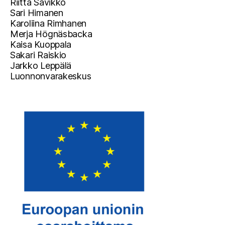
Riitta Savikko
Sari Himanen
Karoliina Rimhanen
Merja Högnäsbacka
Kaisa Kuoppala
Sakari Raiskio
Jarkko Leppälä
Luonnonvarakeskus