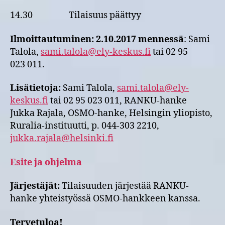
14.30 Tilaisuus päättyy
Ilmoittautuminen: 2.10.2017 mennessä
: Sami
Talola,
sami.talola@ely-keskus.fi
tai 02 95
023 011.
Lisätietoja:
Sami Talola,
sami.talola@ely-
keskus.fi
tai 02 95 023 011, RANKU-hanke
Jukka Rajala, OSMO-hanke, Helsingin yliopisto,
Ruralia-instituutti, p. 044-303 2210,
jukka.rajala@helsinki.fi
Esite ja ohjelma
Järjestäjät:
Tilaisuuden järjestää RANKU-
hanke yhteistyössä OSMO-hankkeen kanssa.
Tervetuloa!