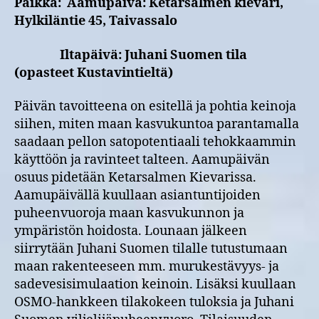
Paikka: Aamupäivä: Ketarsalmen kievari,
Hylkiläntie 45, Taivassalo
Iltapäivä: Juhani Suomen tila
(opasteet Kustavintieltä)
Päivän tavoitteena on esitellä ja pohtia keinoja
siihen, miten maan kasvukuntoa parantamalla
saadaan pellon satopotentiaali tehokkaammin
käyttöön ja ravinteet talteen. Aamupäivän
osuus pidetään Ketarsalmen Kievarissa.
Aamupäivällä kuullaan asiantuntijoiden
puheenvuoroja maan kasvukunnon ja
ympäristön hoidosta. Lounaan jälkeen
siirrytään Juhani Suomen tilalle tutustumaan
maan rakenteeseen mm. murukestävyys- ja
sadevesisimulaation keinoin. Lisäksi kuullaan
OSMO-hankkeen tilakokeen tuloksia ja Juhani