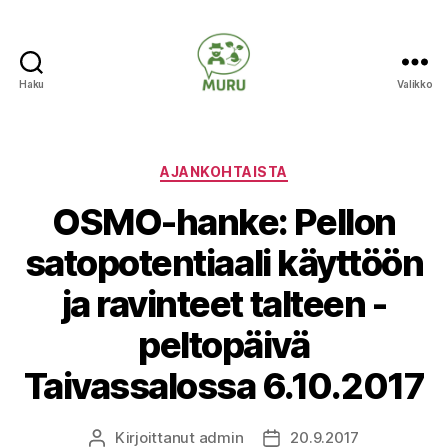
Haku
Valikko
Ilmastonmuutokseen
varautuminen
maataloudessa
Kategoriat
AJANKOHTAISTA
OSMO-hanke: Pellon
satopotentiaali käyttöön
ja ravinteet talteen -
peltopäivä
Taivassalossa 6.10.2017
Kirjoittanut
admin
20.9.2017
Kirjoittaja
Julkaisupäivämäärä