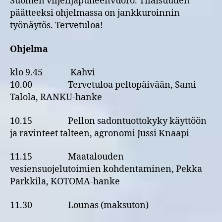
Suomen viljelijäpuheenvuoro. Tilaisuuden
päätteeksi ohjelmassa on jankkuroinnin
työnäytös. Tervetuloa!
Ohjelma
klo 9.45 Kahvi
10.00 Tervetuloa peltopäivään, Sami
Talola, RANKU-hanke
10.15 Pellon sadontuottokyky käyttöön
ja ravinteet talteen, agronomi Jussi Knaapi
11.15 Maatalouden
vesiensuojelutoimien kohdentaminen, Pekka
Parkkila, KOTOMA-hanke
11.30 Lounas (maksuton)