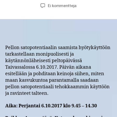
artikkeliin
Ei kommentteja
OSMO-
hanke:
Pellon
satopotentiaali
käyttöön
ja
ravinteet
Pellon satopotentiaalin saamista hyötykäyttöön
talteen
tarkastellaan monipuolisesti ja
-
käytännönläheisesti peltopäivässä
peltopäivä
Taivassalossa 6.10.2017. Päivän aikana
Taivassalossa
esitellään ja pohditaan keinoja siihen, miten
6.10.2017
maan kasvukuntoa parantamalla saadaan
pellon satopotentiaali tehokkaammin käyttöön
ja ravinteet talteen.
Aika: Perjantai 6.10.2017 klo 9.45 – 14.30