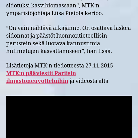
sidotuksi kasvibiomassaan”, MTK:n
ympäristöjohtaja Liisa Pietola kertoo.
”On vain nähtävä aikajänne. On osattava laskea
sidonnat ja päästöt luonnontieteellisin
perustein sekä luotava kannustimia
hiilinielujen kasvattamiseen”, hän lisää.
Lisätietoja MTK:n tiedotteesta 27.11.2015
MTK:n pääviestit Pariisin
ilmastoneuvotteluihin
ja videosta alta