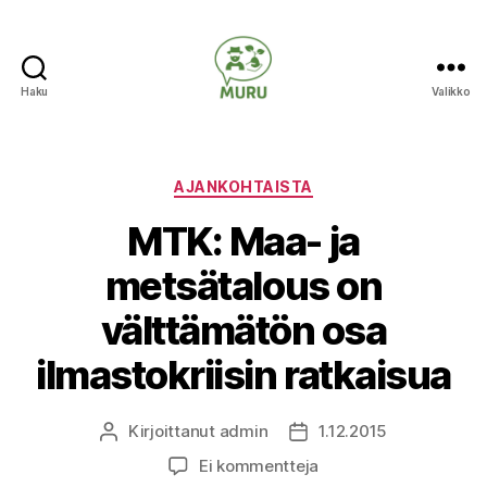
Haku
Valikko
Ilmastonmuutokseen
varautuminen
maataloudessa
Kategoriat
AJANKOHTAISTA
MTK: Maa- ja
metsätalous on
välttämätön osa
ilmastokriisin ratkaisua
Kirjoittanut
admin
1.12.2015
Kirjoittaja
Julkaisupäivämäärä
artikkeliin
Ei kommentteja