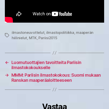
ilmastoneuvottelut
,
ilmastopolitiikka
,
maaperän
Avainsanat
hiilinielut
,
MTK
,
Pariisi2015
←
Luomutuottajien tavoitteita Pariisin
ilmastokokoukselle
→
MMM: Pariisin ilmastokokous: Suomi mukaan
Ranskan maaperäaloitteeseen
Vastaa