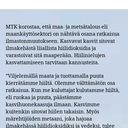
MTK:
Maa-
ja
metsätalous
on
MTK korostaa, että maa- ja metsätalous eli
välttämätön
maankäyttösektori on nähtävä osana ratkaisua
osa
ilmastonmuutokseen. Kasvavat kasvit sitovat
ilmastokriisin
ilmakehästä liiallista hiilidioksidia ja
ratkaisua
varastoivat sitä maaperään. Hiilinielujen
kasvattamiseen tarvitaan kannusteita.
”Viljelemällä maata ja tuottamalla puuta
kierrätämme hiiltä. Olemme välttämätön osa
ratkaisua. Kun me kuluttajat kulutamme hiiltä,
eli ruokaa ja puuta, päästämme
kasvihuonekaasuja ilmaan. Kasvimme
kuitenkin sitovat hiilen takaisin. Myös
märehtijöiden metaani, joka hajoaa
ilmakehässä hiilidioksidiksi ja vedeksi, tulee