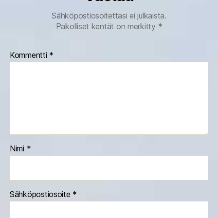
Sähköpostiosoitettasi ei julkaista.
Pakolliset kentät on merkitty
*
Kommentti
*
Nimi
*
Sähköpostiosoite
*