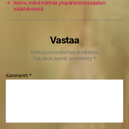
→
Kerro, mikä mättää ympäristönsuojelun
säädöksissä
Vastaa
Sähköpostiosoitettasi ei julkaista.
Pakolliset kentät on merkitty
*
Kommentti
*