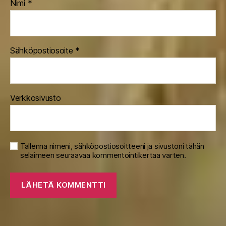
Nimi
*
Sähköpostiosoite
*
Verkkosivusto
Tallenna nimeni, sähköpostiosoitteeni ja sivustoni tähän
selaimeen seuraavaa kommentointikertaa varten.