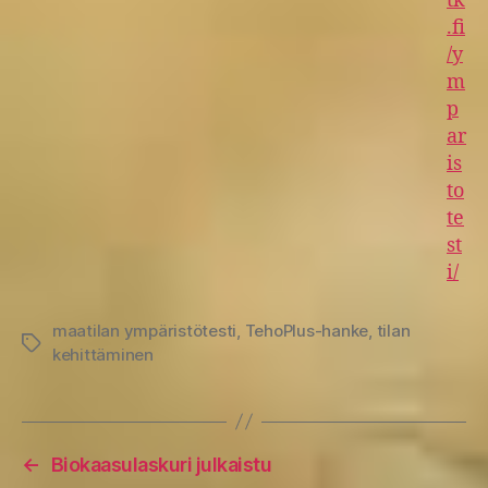
tk
.fi
/y
m
p
ar
is
to
te
st
i/
maatilan ympäristötesti
,
TehoPlus-hanke
,
tilan
Avainsanat
kehittäminen
←
Biokaasulaskuri julkaistu