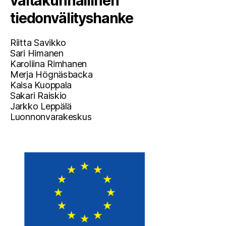
valtakunnallinen
tiedonvälityshanke
Riitta Savikko
Sari Himanen
Karoliina Rimhanen
Merja Högnäsbacka
Kaisa Kuoppala
Sakari Raiskio
Jarkko Leppälä
Luonnonvarakeskus