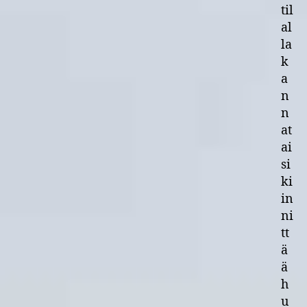
til
al
la
k
a
n
n
at
ai
si
ki
in
ni
tt
ä
ä
h
u