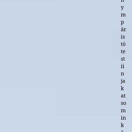
n
y
m
p
är
is
tö
te
st
ii
n
ja
k
at
so
m
in
k