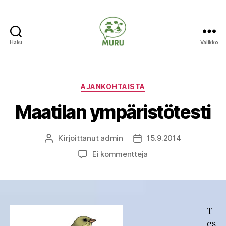
Haku
Valikko
Ilmastonmuutokseen
varautuminen
maataloudessa
Kategoriat
AJANKOHTAISTA
Maatilan ympäristötesti
Kirjoittanut
admin
15.9.2014
Kirjoittaja
Julkaisupäivämäärä
artikkeliin
Ei kommentteja
Maatilan
ympäristötesti
T
es