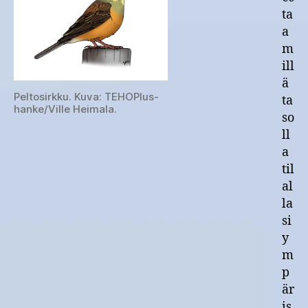
ta
a
m
ill
ä
Peltosirkku. Kuva: TEHOPlus-
ta
hanke/Ville Heimala.
so
ll
a
til
al
la
si
y
m
p
är
is