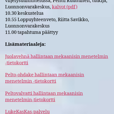
viljelysuunnittelussa, Pentti Ruuttunen, tutkija,
Luonnonvarakeskus,
kalvot (pdf)
10.30 keskustelua
10.55 Loppuyhteenveto, Riitta Savikko,
Luonnonvarakeskus
11.00 tapahtuma päättyy
Lisämateriaaleja:
Juolavehnä hallintaan mekaanisin menetelmin
-tietokortti
Pelto-ohdake hallintaan mekaanisin
menetelmin -tietokortti
Peltovalvatti hallintaan mekaanisin
menetelmin-tietokortti
LukeKasKas-palvelu