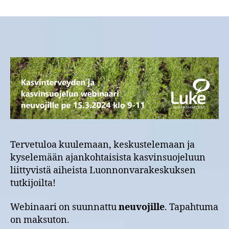
Kasvinterveyden
ja
kasvinsuojelun
webinaari
neuvojille
pe
15.3.2024
klo
9-
11
Tervetuloa kuulemaan, keskustelemaan ja
kyselemään ajankohtaisista kasvinsuojeluun
liittyvistä aiheista Luonnonvarakeskuksen
tutkijoilta!
Webinaari on suunnattu
neuvojille
. Tapahtuma
on maksuton.