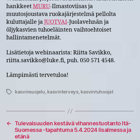
hankkeet
MURU
-Ilmastoviisas ja
muutosjoustava ruokajärjestelmä pellolta
kuluttajalle ja
JUOTVAI
-Juolavehnän ja
öljykasvien tuhoeläinten vaihtoehtoiset
hallintamenetelmät.
Lisätietoja webinaarista: Riitta Savikko,
riitta.savikko@luke.fi, puh. 050 571 4548.
Lämpimästi tervetuloa!
kasvinsuojelu
,
kasvinterveys
,
kasvintuhoojat
Avainsanat
←
Tulevaisuuden kestävä vihannestuotanto Itä-
Suomessa -tapahtuma 5.4.2024 Iisalmessa ja
etänä