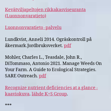
Kevätviljapeltojen rikkakasviseuranta
(Luonnonvaratieto)
Luonnonvaratieto -palvelu
Lundkvist, Anneli 2014. Ogräskontroll på
åkermark.Jordbruksverket.
pdf
Mohler, Charles L., Teasdale, John R.,
DiTommaso, Antonio 2021. Manage Weeds On
Your Farm. A Guide to Ecological Strategies.
SARE Outreach.
pdf
Recognize nutrient deficiencies at a glance -
kaaviokuva
.
lähde K+S Group
.
***