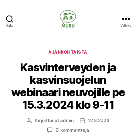
Haku
Valikko
Ilmastonmuutokseen
varautuminen
maataloudessa
Kategoriat
AJANKOHTAISTA
Kasvinterveyden ja
kasvinsuojelun
webinaari neuvojille pe
15.3.2024 klo 9-11
Kirjoittanut
admin
12.3.2024
Kirjoittaja
Julkaisupäivämäärä
artikkeliin
Ei kommentteja