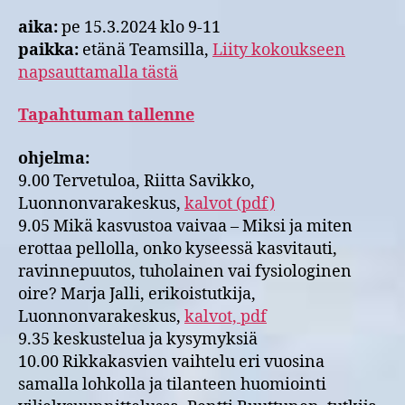
aika:
pe 15.3.2024 klo 9-11
paikka:
etänä Teamsilla,
Liity kokoukseen
napsauttamalla tästä
Tapahtuman tallenne
ohjelma:
9.00 Tervetuloa, Riitta Savikko,
Luonnonvarakeskus,
kalvot (pdf)
9.05 Mikä kasvustoa vaivaa – Miksi ja miten
erottaa pellolla, onko kyseessä kasvitauti,
ravinnepuutos, tuholainen vai fysiologinen
oire? Marja Jalli, erikoistutkija,
Luonnonvarakeskus,
kalvot, pdf
9.35 keskustelua ja kysymyksiä
10.00 Rikkakasvien vaihtelu eri vuosina
samalla lohkolla ja tilanteen huomiointi