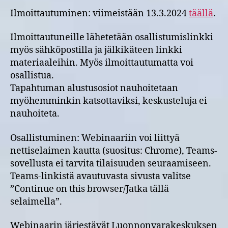
Ilmoittautuminen: viimeistään 13.3.2024
täällä
.
Ilmoittautuneille lähetetään osallistumislinkki
myös sähköpostilla ja jälkikäteen linkki
materiaaleihin. Myös ilmoittautumatta voi
osallistua.
Tapahtuman alustusosiot nauhoitetaan
myöhemminkin katsottaviksi, keskusteluja ei
nauhoiteta.
Osallistuminen: Webinaariin voi liittyä
nettiselaimen kautta (suositus: Chrome), Teams-
sovellusta ei tarvita tilaisuuden seuraamiseen.
Teams-linkistä avautuvasta sivusta valitse
”Continue on this browser/Jatka tällä
selaimella”.
Webinaarin järjestävät Luonnonvarakeskuksen