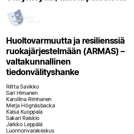
Huoltovarmuutta ja resilienssiä
ruokajärjestelmään (ARMAS) –
valtakunnallinen
tiedonvälityshanke
Riitta Savikko
Sari Himanen
Karoliina Rimhanen
Merja Högnäsbacka
Kaisa Kuoppala
Sakari Raiskio
Jarkko Leppälä
Luonnonvarakeskus