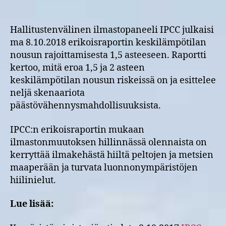
vauhdilla
Hallitustenvälinen ilmastopaneeli IPCC julkaisi
ma 8.10.2018 erikoisraportin keskilämpötilan
nousun rajoittamisesta 1,5 asteeseen. Raportti
kertoo, mitä eroa 1,5 ja 2 asteen
keskilämpötilan nousun riskeissä on ja esittelee
neljä skenaariota
päästövähennysmahdollisuuksista.
IPCC:n erikoisraportin mukaan
ilmastonmuutoksen hillinnässä olennaista on
kerryttää ilmakehästä hiiltä peltojen ja metsien
maaperään ja turvata luonnonympäristöjen
hiilinielut.
Lue lisää: