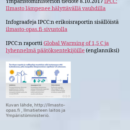
Ympäristöministeriön tiedote 8.10.2017
IPCC:
Ilmasto lämpenee hälyttävällä vauhdilla
Infograafeja IPCC:n erikoisraportin sisällöistä
ilmasto-opas.fi-sivustolla
IPCC:n raportti
Global Warming of 1,5 C ja
lyhennelmä päätöksentekijöille
(englanniksi)
Kuvan lähde, http://Ilmasto-
opas.fi , Ilmatieteen laitos ja
Ympäristöministeriö.