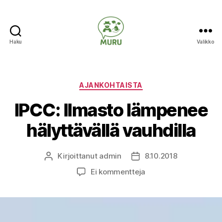
Haku
Valikko
Ilmastonmuutokseen
varautuminen
maataloudessa
Kategoriat
AJANKOHTAISTA
IPCC: Ilmasto lämpenee
hälyttävällä vauhdilla
Kirjoittanut
admin
8.10.2018
Kirjoittaja
Julkaisupäivämäärä
artikkeliin
Ei kommentteja
IPCC:
Ilmasto
lämpenee
hälyttävällä