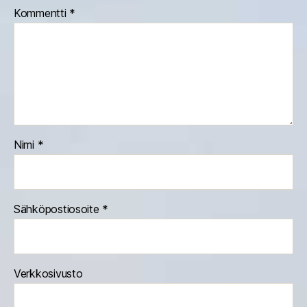
Kommentti
*
Nimi
*
Sähköpostiosoite
*
Verkkosivusto