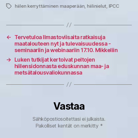
hiilen kerryttäminen maaperään
,
hiilinielut
,
IPCC
Avainsanat
←
Tervetuloa Ilmastoviisaita ratkaisuja
maatalouteen nyt ja tulevaisuudessa -
seminaariin ja webinaariin 17.10. Mikkeliin
→
Luken tutkijat kertoivat peltojen
hiilensidonnasta eduskunnan maa- ja
metsätalousvaliokunnassa
Vastaa
Sähköpostiosoitettasi ei julkaista.
Pakolliset kentät on merkitty
*