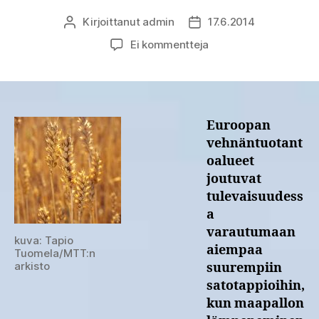
Kirjoittanut
admin
17.6.2014
Kirjoittaja
Julkaisupäivämäärä
artikkeliin
Ei kommentteja
Entistä
useammin
esiintyvät
poikkeukselliset
sääilmiöt
Euroopan
uhkaavat
vehnäntuotant
Euroopan
oalueet
vehnäntuotantoa
joutuvat
tulevaisuudess
a
varautumaan
kuva: Tapio
aiempaa
Tuomela/MTT:n
arkisto
suurempiin
satotappioihin,
kun maapallon