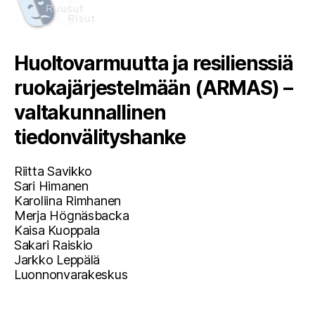
Huoltovarmuutta ja resilienssiä
ruokajärjestelmään (ARMAS) –
valtakunnallinen
tiedonvälityshanke
Riitta Savikko
Sari Himanen
Karoliina Rimhanen
Merja Högnäsbacka
Kaisa Kuoppala
Sakari Raiskio
Jarkko Leppälä
Luonnonvarakeskus