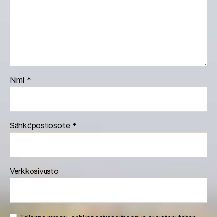
Nimi
*
Sähköpostiosoite
*
Verkkosivusto