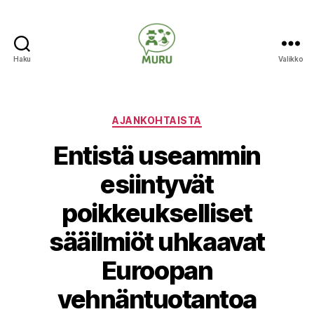
Haku
Valikko
Ilmastonmuutokseen
varautuminen
maataloudessa
Kategoriat
AJANKOHTAISTA
Entistä useammin
esiintyvät
poikkeukselliset
sääilmiöt uhkaavat
Euroopan
vehnäntuotantoa