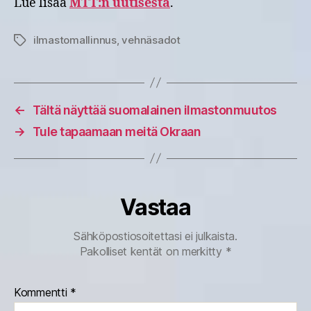
Lue lisää
MTT:n uutisesta
.
ilmastomallinnus
,
vehnäsadot
Avainsanat
←
Tältä näyttää suomalainen ilmastonmuutos
→
Tule tapaamaan meitä Okraan
Vastaa
Sähköpostiosoitettasi ei julkaista.
Pakolliset kentät on merkitty
*
Kommentti
*