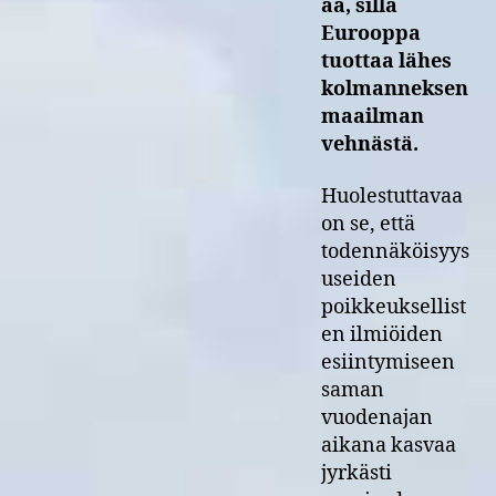
aa, sillä
Eurooppa
tuottaa lähes
kolmanneksen
maailman
vehnästä.
Huolestuttavaa
on se, että
todennäköisyys
useiden
poikkeuksellist
en ilmiöiden
esiintymiseen
saman
vuodenajan
aikana kasvaa
jyrkästi