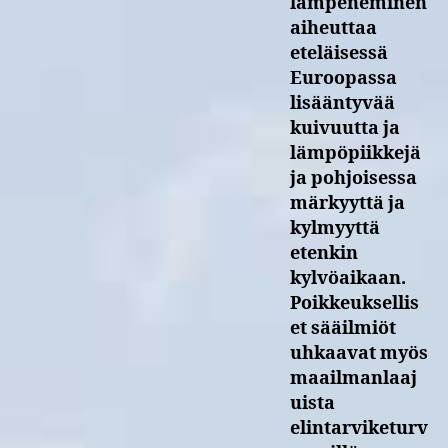
lämpeneminen
aiheuttaa
eteläisessä
Euroopassa
lisääntyvää
kuivuutta ja
lämpöpiikkejä
ja pohjoisessa
märkyyttä ja
kylmyyttä
etenkin
kylvöaikaan.
Poikkeuksellis
et sääilmiöt
uhkaavat myös
maailmanlaaj
uista
elintarviketurv