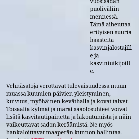
vuosisadan
puoliväliin
mennessä.
Tämä aiheuttaa
erityisen suuria
haasteita
kasvinjalostajill
e ja
kasvintutkijoill
e.
Vehnäsatoja verottavat tulevaisuudessa muun
muassa kuumien päivien yleistyminen,
kuivuus, myöhäinen keväthalla ja kovat talvet.
Toisaalta kylmät ja märät sääolosuhteet voivat
lisätä kasvitautipainetta ja lakoutumista ja näin
vaikeuttavat sadon keräämistä. Ne myös
hankaloittavat maaperän kunnon hallintaa.