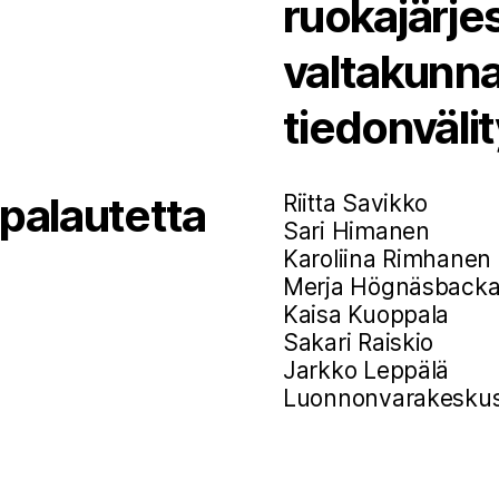
ruokajärj
valtakunna
tiedonväli
 palautetta
Riitta Savikko
Sari Himanen
Karoliina Rimhanen
Merja Högnäsback
Kaisa Kuoppala
Sakari Raiskio
Jarkko Leppälä
Luonnonvarakesku