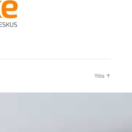
Ylös
↑