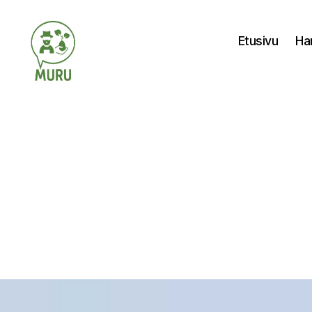
Etusivu
Ha
Ilmastonmuutokseen
varautuminen
maataloudessa