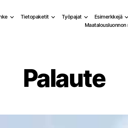
nke
Tietopaketit
Työpajat
Esimerkkejä
Maatalousluonnon
Palaute