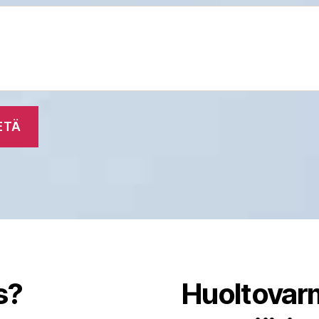
s?
Huoltovarm