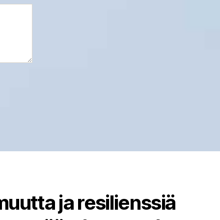
uutta ja resilienssiä