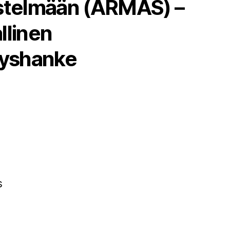
estelmään (ARMAS) –
llinen
tyshanke
a
s