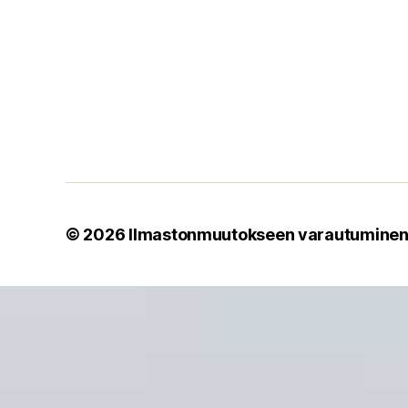
© 2026
Ilmastonmuutokseen varautumine