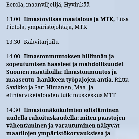
Eerola, maanviljelijä, Hyvinkää
13.00
Ilmastoviisas maatalous ja MTK,
Liisa
Pietola, ympäristöjohtaja, MTK
13.30 Kahvitarjoilu
14.00
Ilmastonmuutoksen hillinnän ja
sopeutumisen haasteet ja mahdollisuudet
Suomen maatiloilla: Ilmastonmuutos ja
maaseutu -hankkeen työpajojen antia,
Riitta
Savikko ja Sari Himanen, Maa- ja
elintarviketalouden tutkimuskeskus MTT
14.30
Ilmastonäkökulmien edistäminen
uudella rahoituskaudella: miten päästöjen
vähentäminen ja varautuminen näkyvät
maatilojen ympäristökorvauksissa ja