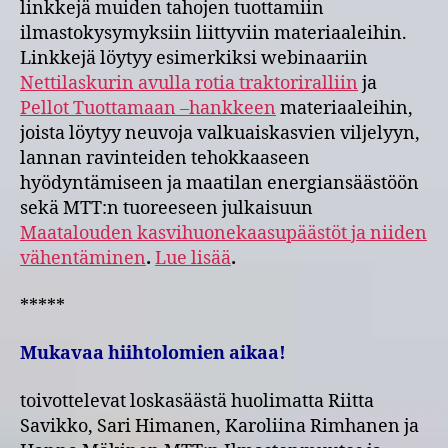
linkkejä muiden tahojen tuottamiin
ilmastokysymyksiin liittyviin materiaaleihin.
Linkkejä löytyy esimerkiksi webinaariin
Nettilaskurin avulla rotia traktoriralliin
ja
Pellot Tuottamaan –hankkeen
materiaaleihin,
joista löytyy neuvoja valkuaiskasvien viljelyyn,
lannan ravinteiden tehokkaaseen
hyödyntämiseen ja maatilan energiansäästöön
sekä MTT:n tuoreeseen julkaisuun
Maatalouden kasvihuonekaasupäästöt ja niiden
vähentäminen
.
Lue lisää
.
*****
Mukavaa hiihtolomien aikaa!
toivottelevat loskasäästä huolimatta Riitta
Savikko, Sari Himanen, Karoliina Rimhanen ja