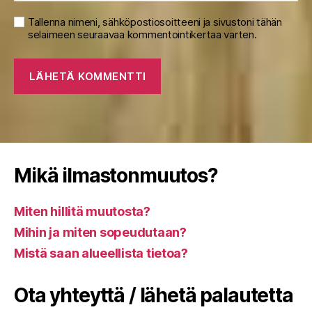
Tallenna nimeni, sähköpostiosoitteeni ja sivustoni tähän
selaimeen seuraavaa kommentointikertaa varten.
Mikä ilmastonmuutos?
Miten hillitä muutosta?
Mihin ja miten sopeudutaan?
Mistä saan alueellista tietoa?
Ota yhteyttä / lähetä palautetta