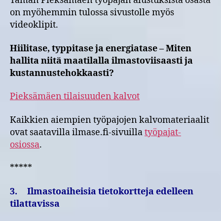
Tämän Pieksämäen työpajan alustuksista osasta
on myöhemmin tulossa sivustolle myös
videoklipit.
Hiilitase, typpitase ja energiatase – Miten
hallita niitä maatilalla ilmastoviisaasti ja
kustannustehokkaasti?
Pieksämäen tilaisuuden kalvot
Kaikkien aiempien työpajojen kalvomateriaalit
ovat saatavilla ilmase.fi-sivuilla
työpajat-
osiossa
.
*****
3.
Ilmastoaiheisia tietokortteja edelleen
tilattavissa