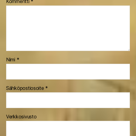
Kommentti
*
Nimi
*
Sähköpostiosoite
*
Verkkosivusto