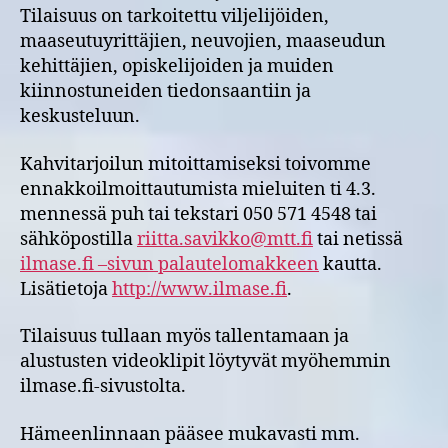
Tilaisuus on tarkoitettu viljelijöiden,
maaseutuyrittäjien, neuvojien, maaseudun
kehittäjien, opiskelijoiden ja muiden
kiinnostuneiden tiedonsaantiin ja
keskusteluun.
Kahvitarjoilun mitoittamiseksi toivomme
ennakkoilmoittautumista mieluiten ti 4.3.
mennessä puh tai tekstari 050 571 4548 tai
sähköpostilla
riitta.savikko@mtt.fi
tai netissä
ilmase.fi –sivun palautelomakkeen
kautta.
Lisätietoja
http://www.ilmase.fi
.
Tilaisuus tullaan myös tallentamaan ja
alustusten videoklipit löytyvät myöhemmin
ilmase.fi-sivustolta.
Hämeenlinnaan pääsee mukavasti mm.