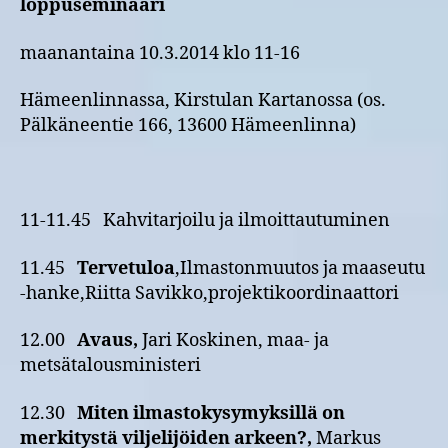
loppuseminaari
maanantaina 10.3.2014 klo 11-16
Hämeenlinnassa, Kirstulan Kartanossa (os.
Pälkäneentie 166, 13600 Hämeenlinna)
11-11.45 Kahvitarjoilu ja ilmoittautuminen
11.45
Tervetuloa
,Ilmastonmuutos ja maaseutu
-hanke,Riitta Savikko,projektikoordinaattori
12.00
Avaus,
Jari Koskinen, maa- ja
metsätalousministeri
12.30
Miten ilmastokysymyksillä on
merkitystä viljelijöiden arkeen?,
Markus