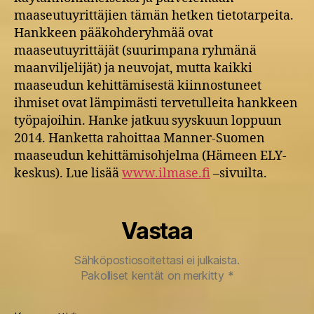
maaseutuyrittäjien tämän hetken tietotarpeita.
Hankkeen pääkohderyhmää ovat
maaseutuyrittäjät (suurimpana ryhmänä
maanviljelijät) ja neuvojat, mutta kaikki
maaseudun kehittämisestä kiinnostuneet
ihmiset ovat lämpimästi tervetulleita hankkeen
työpajoihin. Hanke jatkuu syyskuun loppuun
2014. Hanketta rahoittaa Manner-Suomen
maaseudun kehittämisohjelma (Hämeen ELY-
keskus). Lue lisää
www.ilmase.fi
–sivuilta.
Vastaa
Sähköpostiosoitettasi ei julkaista.
Pakolliset kentät on merkitty
*