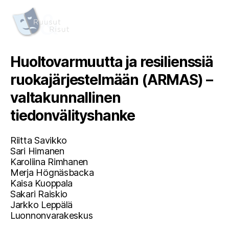
Huoltovarmuutta ja resilienssiä
ruokajärjestelmään (ARMAS) –
valtakunnallinen
tiedonvälityshanke
Riitta Savikko
Sari Himanen
Karoliina Rimhanen
Merja Högnäsbacka
Kaisa Kuoppala
Sakari Raiskio
Jarkko Leppälä
Luonnonvarakeskus