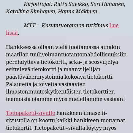
Kirjoittajat: Riitta Savikko, Sari Himanen,
Karoliina Rimhanen, Hanna Mäkinen,
MTT – Kasvintuotannon tutkimus
Lue
lisää
.
Hankkeessa ollaan vielä tuottamassa ainakin
maatilan tuulivoimantuotantomahdollisuuksiin
perehdyttävä tietokortti, seka- ja seosviljelyä
esittelevä tietokortti ja maanviljelijän
päästövähennystoimia kokoava tietokortti.
Palautetta ja toiveita vastaavien
ilmastonmuutoskytkentäisten tietokorttien
teemoista otamme myös mielellämme vastaan!
Tietopaketit-sivulle
hankkeen ilmase.fi-
sivustolla on koottu kaikki hankkeen tuottamat
tietokortit. Tietopaketit –sivulta löytyy myös