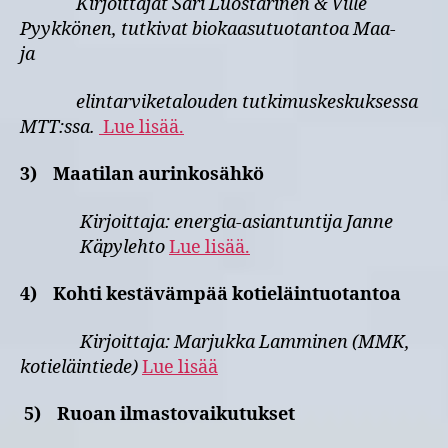
Kirjoittajat Sari Luostarinen & Ville
Pyykkönen, tutkivat biokaasutuotantoa Maa-
ja
elintarviketalouden tutkimuskeskuksessa
MTT:ssa.
Lue lisää.
3)
Maatilan aurinkosähkö
Kirjoittaja: energia-asiantuntija Janne
Käpylehto
Lue lisää.
4)
Kohti kestävämpää kotieläintuotantoa
Kirjoittaja: Marjukka Lamminen (MMK,
kotieläintiede)
Lue lisää
5)
Ruoan ilmastovaikutukset