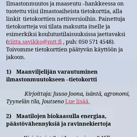
Ilmastonmuutos ja maaseutu –hankkeessa on
tuotettu viisi ilmastoaiheista tietokorttia, alla
linkit tietokorttien nettiversioihin. Painettuja
tietokortteja voi tilata maksutta itselle ja
esimerkiksi koulutustilaisuuksissa jaettavaksi
(
riitta.savikko@mtt.fi
, puh: 050 571 4548).
Toivomme tietokorttien päätyvän käyttöön ja
jakoon.
1)
Maanviljelijän varautuminen
ilmastonmuutokseen –tietokortti
Kirjoittaja: Juuso Joona, isäntä, agronomi,
Tyynelän tila, Joutseno
Lue lisää.
2)
Maatilojen biokaasulla energiaa,
päästövähennyksiä ja ravinnekiertoja