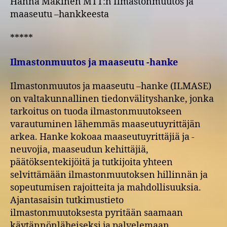
Hanna Mäkinen MTT:n Ilmastonmuutos ja
maaseutu –hankkeesta
*****
Ilmastonmuutos ja maaseutu -hanke
Ilmastonmuutos ja maaseutu –hanke (ILMASE)
on valtakunnallinen tiedonvälityshanke, jonka
tarkoitus on tuoda ilmastonmuutokseen
varautuminen lähemmäs maaseutuyrittäjän
arkea. Hanke kokoaa maaseutuyrittäjiä ja -
neuvojia, maaseudun kehittäjiä,
päätöksentekijöitä ja tutkijoita yhteen
selvittämään ilmastonmuutoksen hillinnän ja
sopeutumisen rajoitteita ja mahdollisuuksia.
Ajantasaisin tutkimustieto
ilmastonmuutoksesta pyritään saamaan
käytännönläheiseksi ja palvelemaan