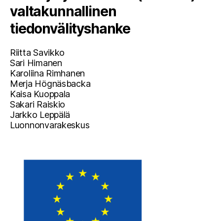
valtakunnallinen
tiedonvälityshanke
Riitta Savikko
Sari Himanen
Karoliina Rimhanen
Merja Högnäsbacka
Kaisa Kuoppala
Sakari Raiskio
Jarkko Leppälä
Luonnonvarakeskus