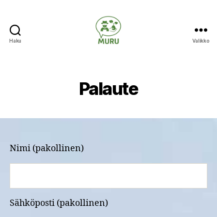
Haku
Valikko
Ilmastonmuutokseen
varautuminen
maataloudessa
Palaute
Nimi (pakollinen)
Sähköposti (pakollinen)