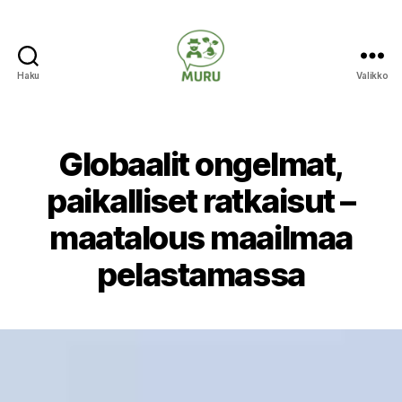
Haku
Valikko
Ilmastonmuutokseen
varautuminen
maataloudessa
Globaalit ongelmat,
paikalliset ratkaisut –
maatalous maailmaa
pelastamassa