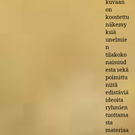
kuvaan
on
koostettu
näkemy
ksiä
unelmie
n
tilakoko
naisuud
esta sekä
poimittu
niitä
edistäviä
ideoita
ryhmien
tuottama
sta
materiaa