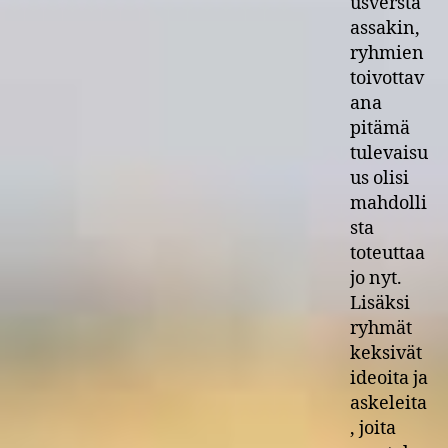
usversta
assakin,
ryhmien
toivottav
ana
pitämä
tulevaisu
us olisi
mahdolli
sta
toteuttaa
jo nyt.
Lisäksi
ryhmät
keksivät
ideoita ja
askeleita
, joita