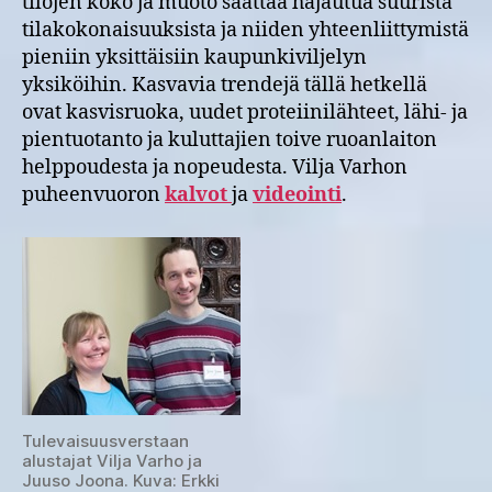
tilojen koko ja muoto saattaa hajautua suurista
tilakokonaisuuksista ja niiden yhteenliittymistä
pieniin yksittäisiin kaupunkiviljelyn
yksiköihin. Kasvavia trendejä tällä hetkellä
ovat kasvisruoka, uudet proteiinilähteet, lähi- ja
pientuotanto ja kuluttajien toive ruoanlaiton
helppoudesta ja nopeudesta. Vilja Varhon
puheenvuoron
kalvot
ja
videointi
.
Tulevaisuusverstaan
alustajat Vilja Varho ja
Juuso Joona. Kuva: Erkki