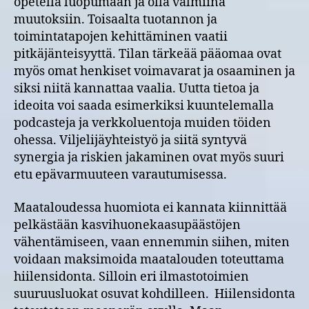
opetella luopumaan ja olla valmiina
muutoksiin. Toisaalta tuotannon ja
toimintatapojen kehittäminen vaatii
pitkäjänteisyyttä. Tilan tärkeää pääomaa ovat
myös omat henkiset voimavarat ja osaaminen ja
siksi niitä kannattaa vaalia. Uutta tietoa ja
ideoita voi saada esimerkiksi kuuntelemalla
podcasteja ja verkkoluentoja muiden töiden
ohessa. Viljelijäyhteistyö ja siitä syntyvä
synergia ja riskien jakaminen ovat myös suuri
etu epävarmuuteen varautumisessa.
Maataloudessa huomiota ei kannata kiinnittää
pelkästään kasvihuonekaasupäästöjen
vähentämiseen, vaan ennemmin siihen, miten
voidaan maksimoida maatalouden toteuttama
hiilensidonta. Silloin eri ilmastotoimien
suuruusluokat osuvat kohdilleen. Hiilensidonta