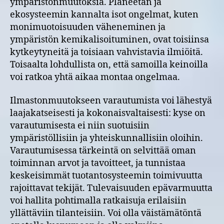
ympäristönmuutoksia. Planeetan ja
ekosysteemin kannalta isot ongelmat, kuten
monimuotoisuuden väheneminen ja
ympäristön kemikalisoituminen, ovat toisiinsa
kytkeytyneitä ja toisiaan vahvistavia ilmiöitä.
Toisaalta lohdullista on, että samoilla keinoilla
voi ratkoa yhtä aikaa montaa ongelmaa.
Ilmastonmuutokseen varautumista voi lähestyä
laajakatseisesti ja kokonaisvaltaisesti: kyse on
varautumisesta ei niin suotuisiin
ympäristöllisiin ja yhteiskunnallisiin oloihin.
Varautumisessa tärkeintä on selvittää oman
toiminnan arvot ja tavoitteet, ja tunnistaa
keskeisimmät tuotantosysteemin toimivuutta
rajoittavat tekijät. Tulevaisuuden epävarmuutta
voi hallita pohtimalla ratkaisuja erilaisiin
yllättäviin tilanteisiin. Voi olla väistämätöntä