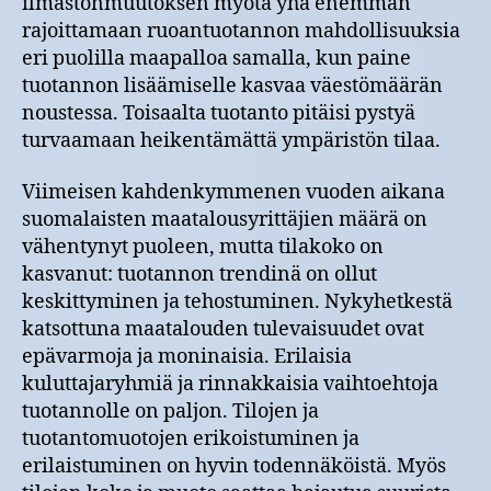
ilmastonmuutoksen myötä yhä enemmän
rajoittamaan ruoantuotannon mahdollisuuksia
eri puolilla maapalloa samalla, kun paine
tuotannon lisäämiselle kasvaa väestömäärän
noustessa. Toisaalta tuotanto pitäisi pystyä
turvaamaan heikentämättä ympäristön tilaa.
Viimeisen kahdenkymmenen vuoden aikana
suomalaisten maatalousyrittäjien määrä on
vähentynyt puoleen, mutta tilakoko on
kasvanut: tuotannon trendinä on ollut
keskittyminen ja tehostuminen. Nykyhetkestä
katsottuna maatalouden tulevaisuudet ovat
epävarmoja ja moninaisia. Erilaisia
kuluttajaryhmiä ja rinnakkaisia vaihtoehtoja
tuotannolle on paljon. Tilojen ja
tuotantomuotojen erikoistuminen ja
erilaistuminen on hyvin todennäköistä. Myös