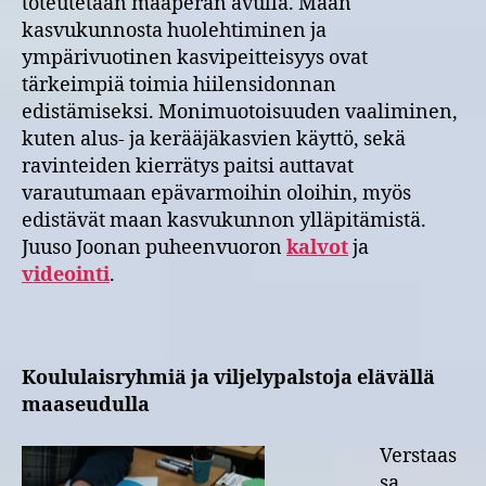
toteutetaan maaperän avulla. Maan
kasvukunnosta huolehtiminen ja
ympärivuotinen kasvipeitteisyys ovat
tärkeimpiä toimia hiilensidonnan
edistämiseksi. Monimuotoisuuden vaaliminen,
kuten alus- ja kerääjäkasvien käyttö, sekä
ravinteiden kierrätys paitsi auttavat
varautumaan epävarmoihin oloihin, myös
edistävät maan kasvukunnon ylläpitämistä.
Juuso Joonan puheenvuoron
kalvot
ja
videointi
.
Koululaisryhmiä ja viljelypalstoja elävällä
maaseudulla
Verstaas
sa