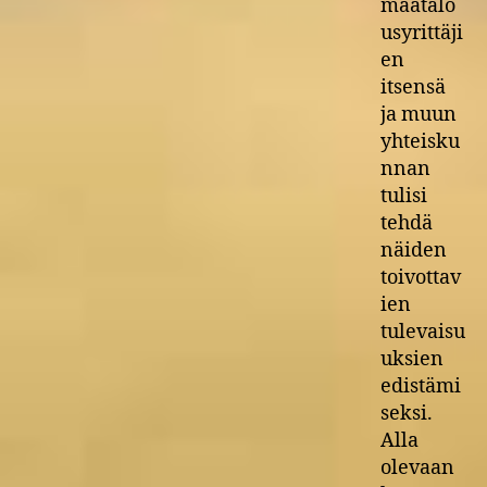
maatalo
usyrittäji
en
itsensä
ja muun
yhteisku
nnan
tulisi
tehdä
näiden
toivottav
ien
tulevaisu
uksien
edistämi
seksi.
Alla
olevaan