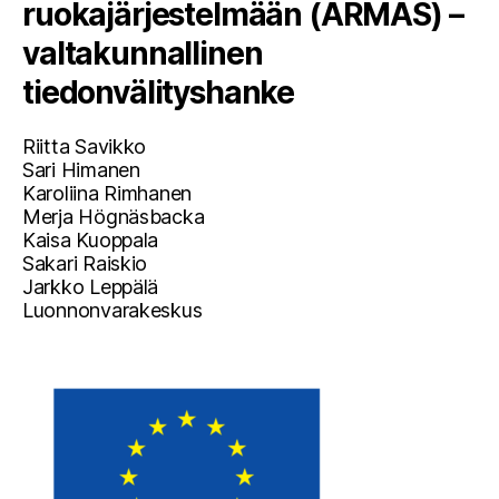
ruokajärjestelmään (ARMAS) –
valtakunnallinen
tiedonvälityshanke
Riitta Savikko
Sari Himanen
Karoliina Rimhanen
Merja Högnäsbacka
Kaisa Kuoppala
Sakari Raiskio
Jarkko Leppälä
Luonnonvarakeskus