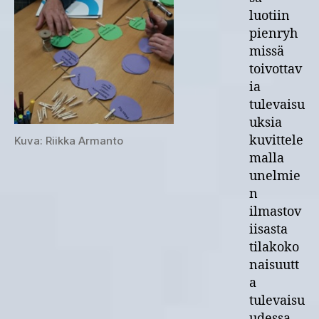
luotiin
pienryh
missä
toivottav
ia
tulevaisu
uksia
kuvittele
Kuva: Riikka Armanto
malla
unelmie
n
ilmastov
iisasta
tilakoko
naisuutt
a
tulevaisu
udessa.