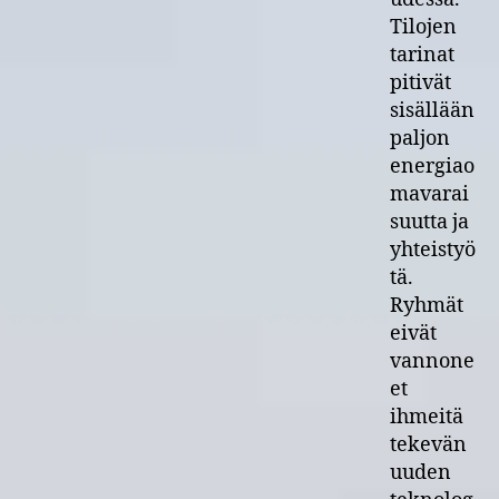
Tilojen
tarinat
pitivät
sisällään
paljon
energiao
mavarai
suutta ja
yhteistyö
tä.
Ryhmät
eivät
vannone
et
ihmeitä
tekevän
uuden