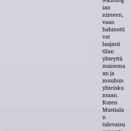
teknolog
ian
nimeen,
vaan
hahmotti
vat
laajasti
tilan
yhteyttä
maisema
an ja
muuhun
yhteisku
ntaan.
Kuten
Mustiala
n
tulevaisu