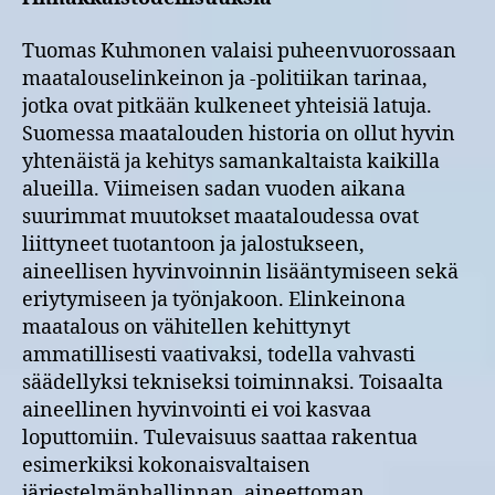
Tuomas Kuhmonen valaisi puheenvuorossaan
maatalouselinkeinon ja -politiikan tarinaa,
jotka ovat pitkään kulkeneet yhteisiä latuja.
Suomessa maatalouden historia on ollut hyvin
yhtenäistä ja kehitys samankaltaista kaikilla
alueilla. Viimeisen sadan vuoden aikana
suurimmat muutokset maataloudessa ovat
liittyneet tuotantoon ja jalostukseen,
aineellisen hyvinvoinnin lisääntymiseen sekä
eriytymiseen ja työnjakoon. Elinkeinona
maatalous on vähitellen kehittynyt
ammatillisesti vaativaksi, todella vahvasti
säädellyksi tekniseksi toiminnaksi. Toisaalta
aineellinen hyvinvointi ei voi kasvaa
loputtomiin. Tulevaisuus saattaa rakentua
esimerkiksi kokonaisvaltaisen
järjestelmänhallinnan, aineettoman