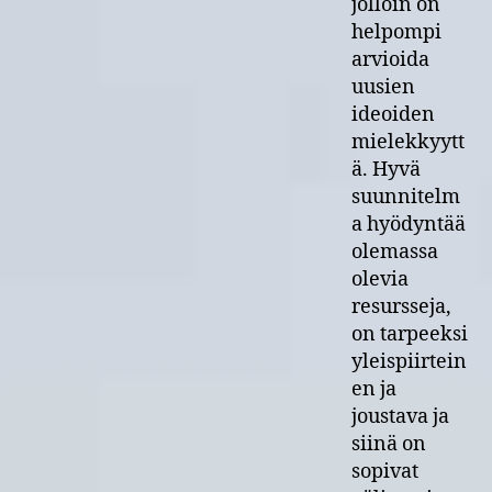
jolloin on
helpompi
arvioida
uusien
ideoiden
mielekkyytt
ä. Hyvä
suunnitelm
a hyödyntää
olemassa
olevia
resursseja,
on tarpeeksi
yleispiirtein
en ja
joustava ja
siinä on
sopivat