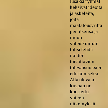
Lisäksi ryhmät
keksivät ideoita
ja askeleita,
joita
maatalousyrittä
jien itsensä ja
muun
yhteiskunnan
tulisi tehdä
näiden
toivottavien
tulevaisuuksien
edistämiseksi.
Alla olevaan
kuvaan on
koostettu
yhteen
näkemyksiä