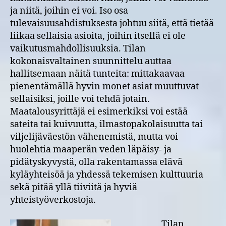
ja niitä, joihin ei voi. Iso osa
tulevaisuusahdistuksesta johtuu siitä, että tietää
liikaa sellaisia asioita, joihin itsellä ei ole
vaikutusmahdollisuuksia. Tilan
kokonaisvaltainen suunnittelu auttaa
hallitsemaan näitä tunteita: mittakaavaa
pienentämällä hyvin monet asiat muuttuvat
sellaisiksi, joille voi tehdä jotain.
Maatalousyrittäjä ei esimerkiksi voi estää
sateita tai kuivuutta, ilmastopakolaisuutta tai
viljelijäväestön vähenemistä, mutta voi
huolehtia maaperän veden läpäisy- ja
pidätyskyvystä, olla rakentamassa elävä
kyläyhteisöä ja yhdessä tekemisen kulttuuria
sekä pitää yllä tiiviitä ja hyviä
yhteistyöverkostoja.
Tilan