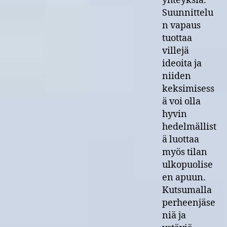
yhteyksiä.
Suunnittelu
n vapaus
tuottaa
villejä
ideoita ja
niiden
keksimisess
ä voi olla
hyvin
hedelmällist
ä luottaa
myös tilan
ulkopuolise
en apuun.
Kutsumalla
perheenjäse
niä ja