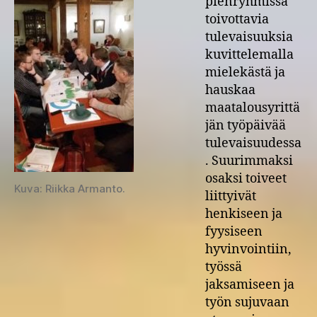
pienryhmissä
toivottavia
tulevaisuuksia
kuvittelemalla
mielekästä ja
hauskaa
maatalousyrittä
jän työpäivää
tulevaisuudessa
. Suurimmaksi
osaksi toiveet
Kuva: Riikka Armanto.
liittyivät
henkiseen ja
fyysiseen
hyvinvointiin,
työssä
jaksamiseen ja
työn sujuvaan