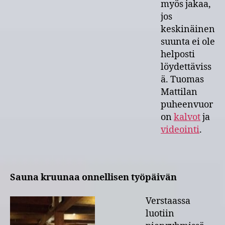
myös jakaa,
jos
keskinäinen
suunta ei ole
helposti
löydettäviss
ä. Tuomas
Mattilan
puheenvuor
on
kalvot
ja
videointi
.
Sauna kruunaa onnellisen työpäivän
Verstaassa
luotiin