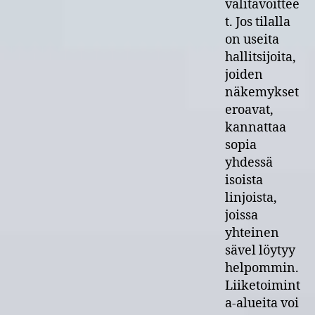
välitavoittee
t. Jos tilalla
on useita
hallitsijoita,
joiden
näkemykset
eroavat,
kannattaa
sopia
yhdessä
isoista
linjoista,
joissa
yhteinen
sävel löytyy
helpommin.
Liiketoimint
a-alueita voi