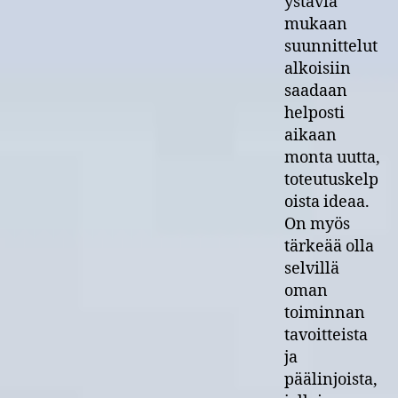
ystäviä
mukaan
suunnittelut
alkoisiin
saadaan
helposti
aikaan
monta uutta,
toteutuskelp
oista ideaa.
On myös
tärkeää olla
selvillä
oman
toiminnan
tavoitteista
ja
päälinjoista,