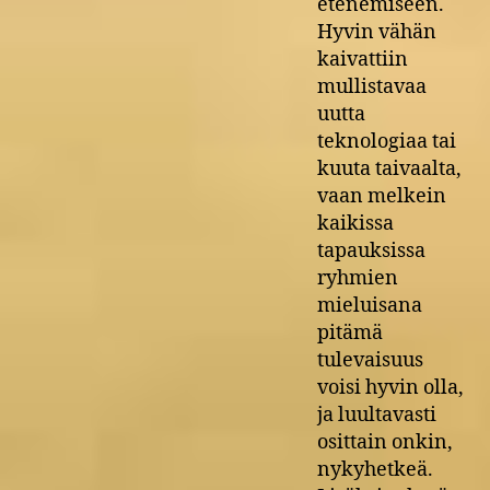
etenemiseen.
Hyvin vähän
kaivattiin
mullistavaa
uutta
teknologiaa tai
kuuta taivaalta,
vaan melkein
kaikissa
tapauksissa
ryhmien
mieluisana
pitämä
tulevaisuus
voisi hyvin olla,
ja luultavasti
osittain onkin,
nykyhetkeä.