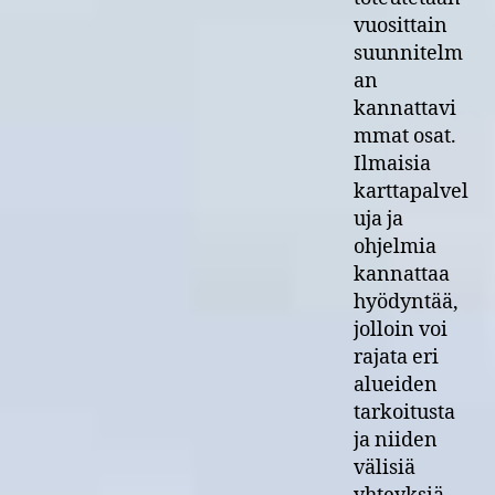
vuosittain
suunnitelm
an
kannattavi
mmat osat.
Ilmaisia
karttapalvel
uja ja
ohjelmia
kannattaa
hyödyntää,
jolloin voi
rajata eri
alueiden
tarkoitusta
ja niiden
välisiä