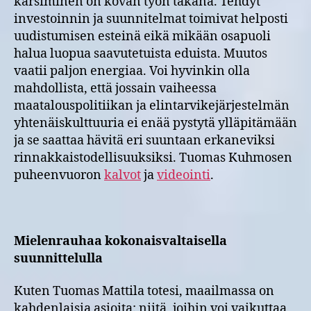
karsiminen on kovan työn takana. Tehdyt
investoinnin ja suunnitelmat toimivat helposti
uudistumisen esteinä eikä mikään osapuoli
halua luopua saavutetuista eduista. Muutos
vaatii paljon energiaa. Voi hyvinkin olla
mahdollista, että jossain vaiheessa
maatalouspolitiikan ja elintarvikejärjestelmän
yhtenäiskulttuuria ei enää pystytä ylläpitämään
ja se saattaa hävitä eri suuntaan erkaneviksi
rinnakkaistodellisuuksiksi. Tuomas Kuhmosen
puheenvuoron
kalvot
ja
videointi
.
Mielenrauhaa kokonaisvaltaisella
suunnittelulla
Kuten Tuomas Mattila totesi, maailmassa on
kahdenlaisia asioita: niitä, joihin voi vaikuttaa