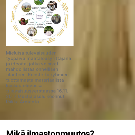
Mieluisa tulevaisuuden
työpäivä maatalousyrittäjänä
ja ideoita, jotka voisivat
mahdollistaa onnellisen
tilanteen. Koostettu ryhmien
tuottamasta materiaalista
keskustelevassa
tulevaisuusverstaassa 16.11.
2017 Mustialassa. Koonnut
Riikka Armanto.
Mikä ilmastonmuutos?