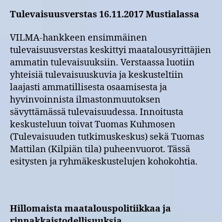
Tulevaisuusverstas 16.11.2017 Mustialassa
VILMA-hankkeen ensimmäinen
tulevaisuusverstas keskittyi maatalousyrittäjien
ammatin tulevaisuuksiin. Verstaassa luotiin
yhteisiä tulevaisuuskuvia ja keskusteltiin
laajasti ammatillisesta osaamisesta ja
hyvinvoinnista ilmastonmuutoksen
sävyttämässä tulevaisuudessa. Innoitusta
keskusteluun toivat Tuomas Kuhmosen
(Tulevaisuuden tutkimuskeskus) sekä Tuomas
Mattilan (Kilpiän tila) puheenvuorot. Tässä
esitysten ja ryhmäkeskustelujen kohokohtia.
Hillomaista maatalouspolitiikkaa ja
rinnakkaistodellisuuksia