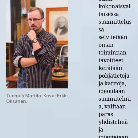
kokonaisval
taisessa
suunnittelus
sa
selvitetään
oman
toiminnan
tavoitteet,
kerätään
pohjatietoja
ja karttoja,
ideoidaan
Tuomas Mattila. Kuva: Erkki
suunnitelmi
Oksanen.
a, valitaan
paras
yhdistelmä
ja
toteutetaan