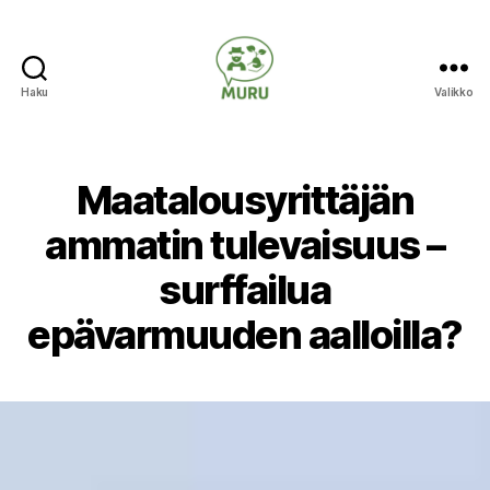
Haku
Valikko
Ilmastonmuutokseen
varautuminen
maataloudessa
Maatalousyrittäjän
ammatin tulevaisuus –
surffailua
epävarmuuden aalloilla?