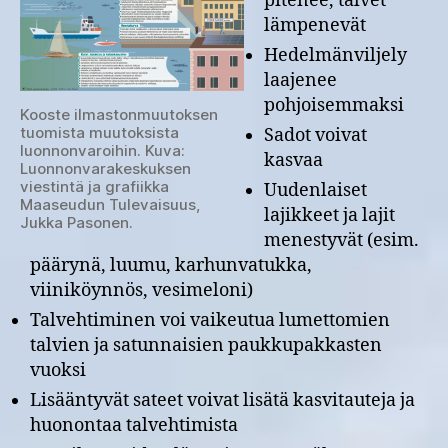
pitenee, talvet
lämpenevät
Hedelmänviljely
laajenee
pohjoisemmaksi
Kooste ilmastonmuutoksen
tuomista muutoksista
Sadot voivat
luonnonvaroihin. Kuva:
kasvaa
Luonnonvarakeskuksen
viestintä ja grafiikka
Uudenlaiset
Maaseudun Tulevaisuus,
lajikkeet ja lajit
Jukka Pasonen.
menestyvät (esim.
päärynä, luumu, karhunvatukka,
viiniköynnös, vesimeloni)
Talvehtiminen voi vaikeutua lumettomien
talvien ja satunnaisien paukkupakkasten
vuoksi
Lisääntyvät sateet voivat lisätä kasvitauteja ja
huonontaa talvehtimista