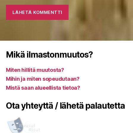
Mikä ilmastonmuutos?
Miten hillitä muutosta?
Mihin ja miten sopeudutaan?
Mistä saan alueellista tietoa?
Ota yhteyttä / lähetä palautetta