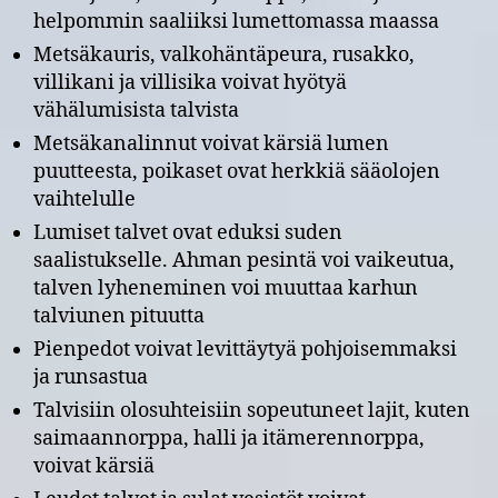
helpommin saaliiksi lumettomassa maassa
Metsäkauris, valkohäntäpeura, rusakko,
villikani ja villisika voivat hyötyä
vähälumisista talvista
Metsäkanalinnut voivat kärsiä lumen
puutteesta, poikaset ovat herkkiä sääolojen
vaihtelulle
Lumiset talvet ovat eduksi suden
saalistukselle. Ahman pesintä voi vaikeutua,
talven lyheneminen voi muuttaa karhun
talviunen pituutta
Pienpedot voivat levittäytyä pohjoisemmaksi
ja runsastua
Talvisiin olosuhteisiin sopeutuneet lajit, kuten
saimaannorppa, halli ja itämerennorppa,
voivat kärsiä