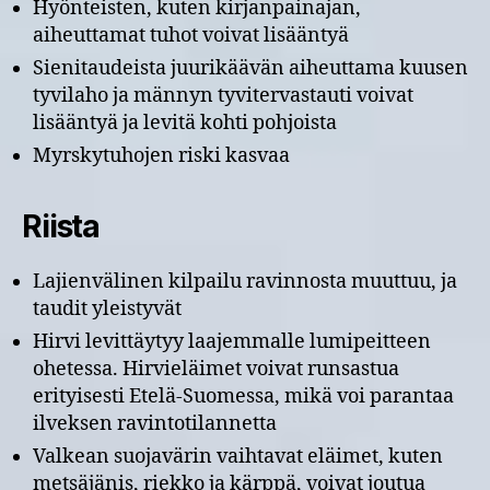
Hyönteisten, kuten kirjanpainajan,
aiheuttamat tuhot voivat lisääntyä
Sienitaudeista juurikäävän aiheuttama kuusen
tyvilaho ja männyn tyvitervastauti voivat
lisääntyä ja levitä kohti pohjoista
Myrskytuhojen riski kasvaa
Riista
Lajienvälinen kilpailu ravinnosta muuttuu, ja
taudit yleistyvät
Hirvi levittäytyy laajemmalle lumipeitteen
ohetessa. Hirvieläimet voivat runsastua
erityisesti Etelä-Suomessa, mikä voi parantaa
ilveksen ravintotilannetta
Valkean suojavärin vaihtavat eläimet, kuten
metsäjänis, riekko ja kärppä, voivat joutua