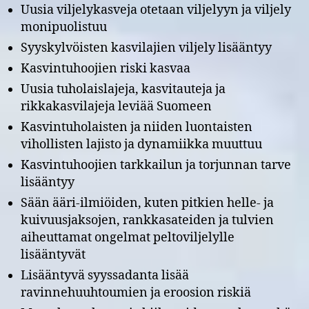
Uusia viljelykasveja otetaan viljelyyn ja viljely
monipuolistuu
Syyskylvöisten kasvilajien viljely lisääntyy
Kasvintuhoojien riski kasvaa
Uusia tuholaislajeja, kasvitauteja ja
rikkakasvilajeja leviää Suomeen
Kasvintuholaisten ja niiden luontaisten
vihollisten lajisto ja dynamiikka muuttuu
Kasvintuhoojien tarkkailun ja torjunnan tarve
lisääntyy
Sään ääri-ilmiöiden, kuten pitkien helle- ja
kuivuusjaksojen, rankkasateiden ja tulvien
aiheuttamat ongelmat peltoviljelylle
lisääntyvät
Lisääntyvä syyssadanta lisää
ravinnehuuhtoumien ja eroosion riskiä