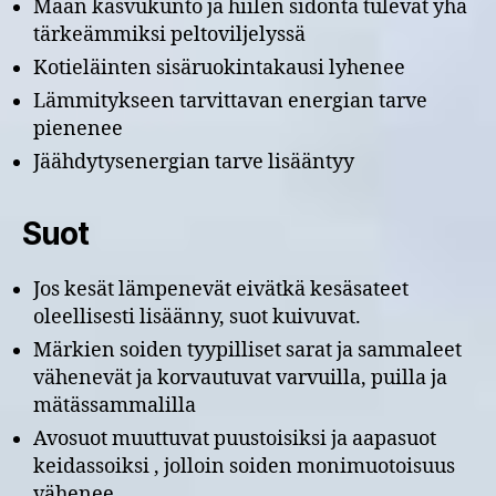
Maan kasvukunto ja hiilen sidonta tulevat yhä
tärkeämmiksi peltoviljelyssä
Kotieläinten sisäruokintakausi lyhenee
Lämmitykseen tarvittavan energian tarve
pienenee
Jäähdytysenergian tarve lisääntyy
Suot
Jos kesät lämpenevät eivätkä kesäsateet
oleellisesti lisäänny, suot kuivuvat.
Märkien soiden tyypilliset sarat ja sammaleet
vähenevät ja korvautuvat varvuilla, puilla ja
mätässammalilla
Avosuot muuttuvat puustoisiksi ja aapasuot
keidassoiksi , jolloin soiden monimuotoisuus
vähenee