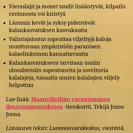
Vieraslajit ja monet taudit lisääntyvät, kilpailu
ravinnosta voi kiristyä
Lämmin kevät ja syksy pidentävät
kalankasvatuksen kasvukautta
Valintajalostus sopeuttaa viljeltyjä kaloja
muuttuvaan ympäristöön parantaen
kalaelinkeinon kannattavuutta
Kalankasvatukseen tarvitaan uusiin
olosuhteisiin sopeutuneita ja soveltuvia
kalalajeja, toisaalta uusien kalalajien viljely
helpottuu
Lue lisää:
Maanviljelijän varautuminen
ilmastonmuutokseen
-tietokortti. Tekijä Juuso
Joona.
Listausten teksti: Luonnonvarakeskus, viestintä.