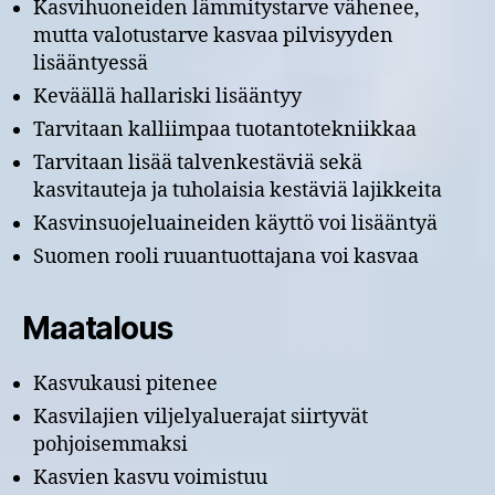
Kasvihuoneiden lämmitystarve vähenee,
mutta valotustarve kasvaa pilvisyyden
lisääntyessä
Keväällä hallariski lisääntyy
Tarvitaan kalliimpaa tuotantotekniikkaa
Tarvitaan lisää talvenkestäviä sekä
kasvitauteja ja tuholaisia kestäviä lajikkeita
Kasvinsuojeluaineiden käyttö voi lisääntyä
Suomen rooli ruuantuottajana voi kasvaa
Maatalous
Kasvukausi pitenee
Kasvilajien viljelyaluerajat siirtyvät
pohjoisemmaksi
Kasvien kasvu voimistuu