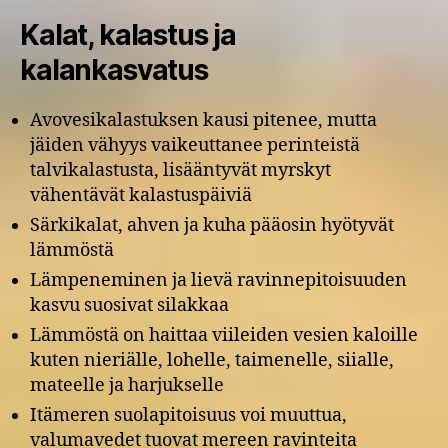
Kalat, kalastus ja
kalankasvatus
Avovesikalastuksen kausi pitenee, mutta
jäiden vähyys vaikeuttanee perinteistä
talvikalastusta, lisääntyvät myrskyt
vähentävät kalastuspäiviä
Särkikalat, ahven ja kuha pääosin hyötyvät
lämmöstä
Lämpeneminen ja lievä ravinnepitoisuuden
kasvu suosivat silakkaa
Lämmöstä on haittaa viileiden vesien kaloille
kuten nieriälle, lohelle, taimenelle, siialle,
mateelle ja harjukselle
Itämeren suolapitoisuus voi muuttua,
valumavedet tuovat mereen ravinteita