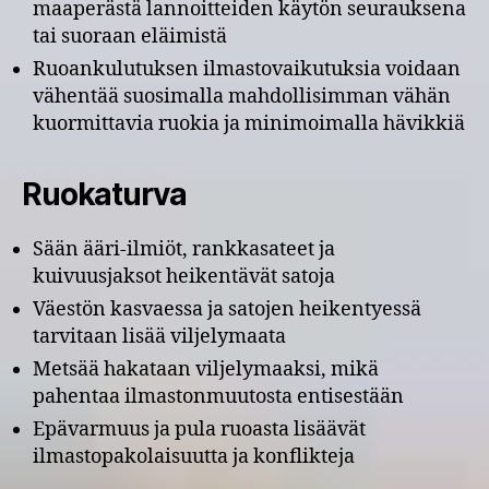
maaperästä lannoitteiden käytön seurauksena
tai suoraan eläimistä
Ruoankulutuksen ilmastovaikutuksia voidaan
vähentää suosimalla mahdollisimman vähän
kuormittavia ruokia ja minimoimalla hävikkiä
Ruokaturva
Sään ääri-ilmiöt, rankkasateet ja
kuivuusjaksot heikentävät satoja
Väestön kasvaessa ja satojen heikentyessä
tarvitaan lisää viljelymaata
Metsää hakataan viljelymaaksi, mikä
pahentaa ilmastonmuutosta entisestään
Epävarmuus ja pula ruoasta lisäävät
ilmastopakolaisuutta ja konflikteja