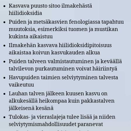
Kasvava puusto sitoo ilmakehästä
hiilidioksidia
Puiden ja metsäkasvien fenologiassa tapahtuu
muutoksia, esimerkiksi tuomen ja mustikan
kukinta aikaistuu
Ilmakehän kasvava hiilidioksidipitoisuus
aikaistaa koivun kasvukauden alkua
Puiden talveen valmistautuminen ja keväällä
talvilevon purkautuminen voivat häiriintyä
Havupuiden taimien selviytyminen talvesta
vaikeutuu
Lauhan talven jälkeen kuusen kasvu on
alkukesällä heikompaa kuin pakkastalven
jälkeisenä kesänä
Tulokas- ja vieraslajeja tulee lisää ja niiden
selviytymismahdollisuudet paranevat