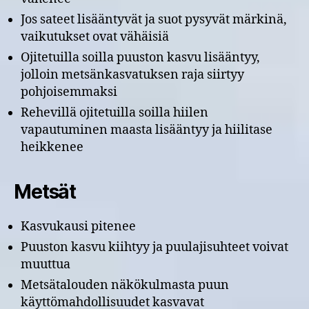
Jos sateet lisääntyvät ja suot pysyvät märkinä,
vaikutukset ovat vähäisiä
Ojitetuilla soilla puuston kasvu lisääntyy,
jolloin metsänkasvatuksen raja siirtyy
pohjoisemmaksi
Rehevillä ojitetuilla soilla hiilen
vapautuminen maasta lisääntyy ja hiilitase
heikkenee
Metsät
Kasvukausi pitenee
Puuston kasvu kiihtyy ja puulajisuhteet voivat
muuttua
Metsätalouden näkökulmasta puun
käyttömahdollisuudet kasvavat