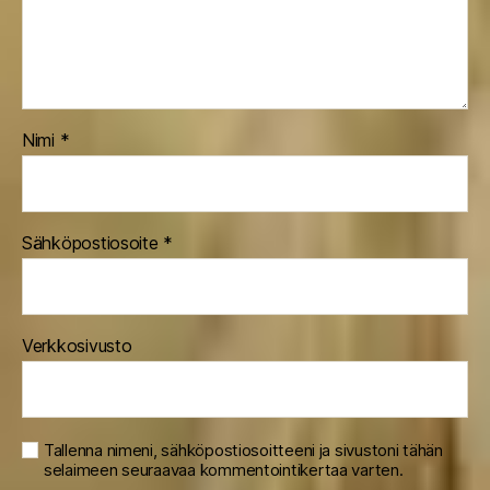
Nimi
*
Sähköpostiosoite
*
Verkkosivusto
Tallenna nimeni, sähköpostiosoitteeni ja sivustoni tähän
selaimeen seuraavaa kommentointikertaa varten.