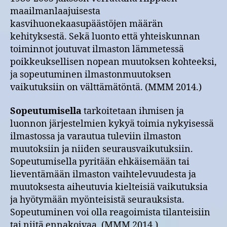
maailmanlaajuisesta
kasvihuonekaasupäästöjen määrän
kehityksestä. Sekä luonto että yhteiskunnan
toiminnot joutuvat ilmaston lämmetessä
poikkeuksellisen nopean muutoksen kohteeksi,
ja sopeutuminen ilmastonmuutoksen
vaikutuksiin on välttämätöntä. (MMM 2014.)
Sopeutumisella
tarkoitetaan ihmisen ja
luonnon järjestelmien kykyä toimia nykyisessä
ilmastossa ja varautua tuleviin ilmaston
muutoksiin ja niiden seurausvaikutuksiin.
Sopeutumisella pyritään ehkäisemään tai
lieventämään ilmaston vaihtelevuudesta ja
muutoksesta aiheutuvia kielteisiä vaikutuksia
ja hyötymään myönteisistä seurauksista.
Sopeutuminen voi olla reagoimista tilanteisiin
tai niitä ennakoivaa. (MMM 2014.)