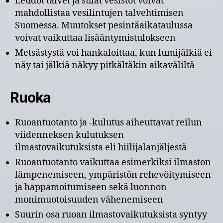
Leudot talvet ja sulat vesistöt voivat
mahdollistaa vesilintujen talvehtimisen
Suomessa. Muutokset pesintäaikataulussa
voivat vaikuttaa lisääntymistulokseen
Metsästystä voi hankaloittaa, kun lumijälkiä ei
näy tai jälkiä näkyy pitkältäkin aikaväliltä
Ruoka
Ruoantuotanto ja -kulutus aiheuttavat reilun
viidenneksen kulutuksen
ilmastovaikutuksista eli hiilijalanjäljestä
Ruoantuotanto vaikuttaa esimerkiksi ilmaston
lämpenemiseen, ympäristön rehevöitymiseen
ja happamoitumiseen sekä luonnon
monimuotoisuuden vähenemiseen
Suurin osa ruoan ilmastovaikutuksista syntyy