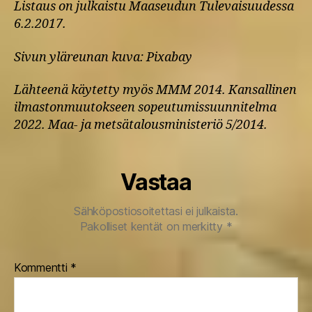
Listaus on julkaistu Maaseudun Tulevaisuudessa
6.2.2017.
Sivun yläreunan kuva: Pixabay
Lähteenä käytetty myös MMM 2014. Kansallinen
ilmastonmuutokseen sopeutumissuunnitelma
2022. Maa- ja metsätalousministeriö 5/2014.
Vastaa
Sähköpostiosoitettasi ei julkaista.
Pakolliset kentät on merkitty
*
Kommentti
*