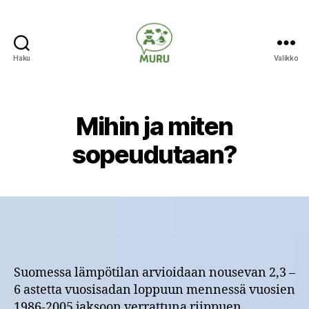
Haku
Valikko
Ilmastonmuutokseen
varautuminen
maataloudessa
Mihin ja miten
sopeudutaan?
Suomessa lämpötilan arvioidaan nousevan 2,3 –
6 astetta vuosisadan loppuun mennessä vuosien
1986-2005 jaksoon verrattuna riippuen