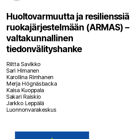
Huoltovarmuutta ja resilienssiä
ruokajärjestelmään (ARMAS) –
valtakunnallinen
tiedonvälityshanke
Riitta Savikko
Sari Himanen
Karoliina Rimhanen
Merja Högnäsbacka
Kaisa Kuoppala
Sakari Raiskio
Jarkko Leppälä
Luonnonvarakeskus