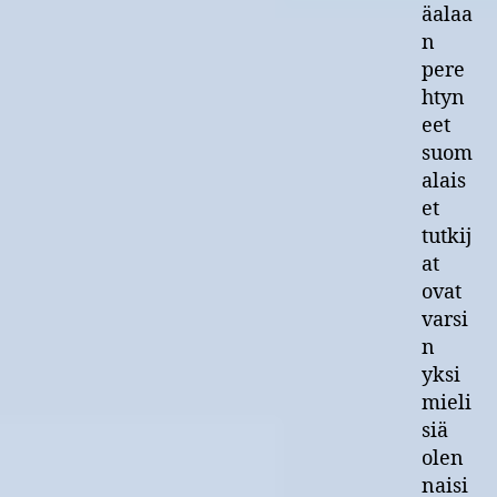
äalaa
n
pere
htyn
eet
suom
alais
et
tutkij
at
ovat
varsi
n
yksi
mieli
siä
olen
naisi