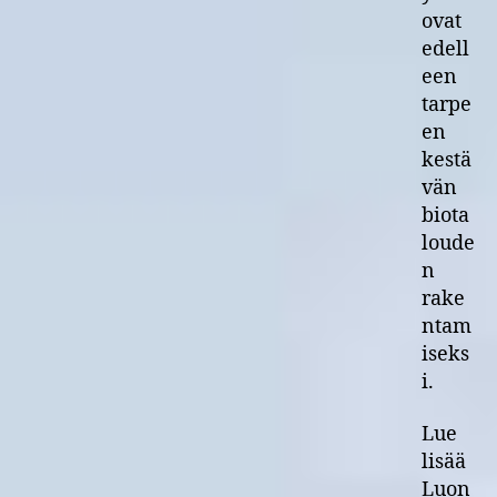
ovat
edell
een
tarpe
en
kestä
vän
biota
loude
n
rake
ntam
iseks
i.
Lue
lisää
Luon