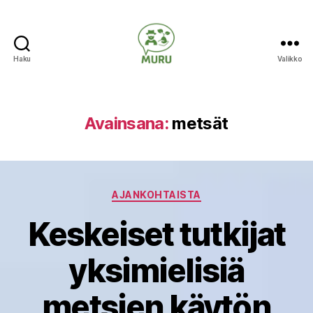
Haku
Valikko
Ilmastonmuutokseen
varautuminen
maataloudessa
Avainsana:
metsät
Kategoriat
AJANKOHTAISTA
Keskeiset tutkijat
yksimielisiä
metsien käytön