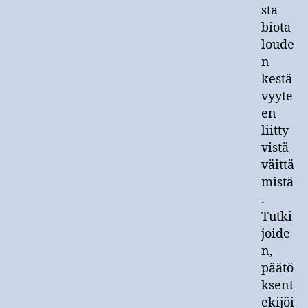
sta
biota
loude
n
kestä
vyyte
en
liitty
vistä
väittä
mistä
.
Tutki
joide
n,
päätö
ksent
ekijöi