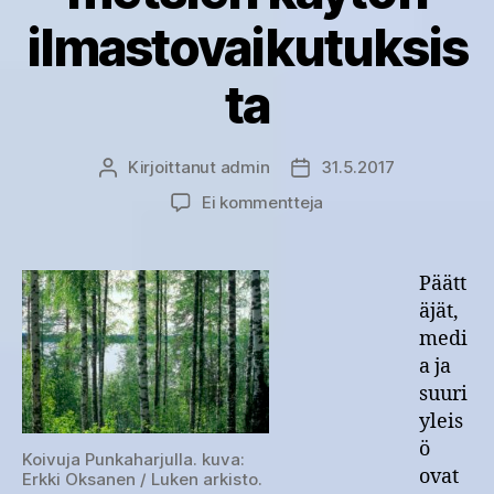
ilmastovaikutuksis
ta
Kirjoittanut
admin
31.5.2017
Kirjoittaja
Julkaisupäivämäärä
artikkeliin
Ei kommentteja
Keskeiset
tutkijat
yksimielisiä
Päätt
metsien
äjät,
käytön
medi
ilmastovaikutuksista
a ja
suuri
yleis
ö
Koivuja Punkaharjulla. kuva:
ovat
Erkki Oksanen / Luken arkisto.