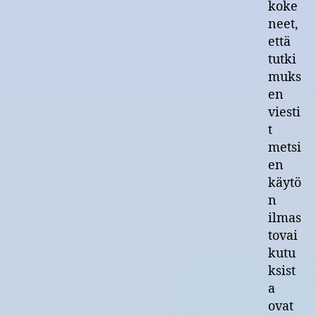
koke
neet,
että
tutki
muks
en
viesti
t
metsi
en
käytö
n
ilmas
tovai
kutu
ksist
a
ovat