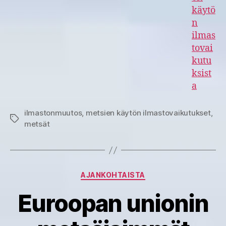
käytö
n
ilmas
tovai
kutu
ksist
a
ilmastonmuutos
,
metsien käytön ilmastovaikutukset
,
Avainsanat
metsät
Kategoriat
AJANKOHTAISTA
Euroopan unionin