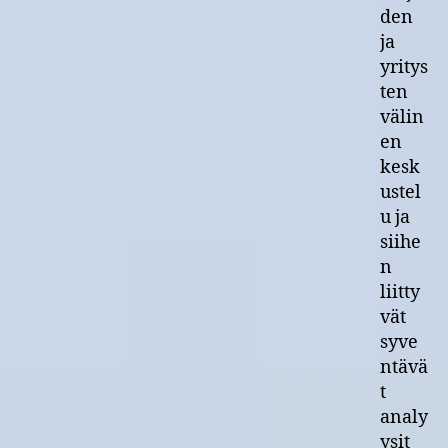
den
ja
yritys
ten
välin
en
kesk
ustel
u ja
siihe
n
liitty
vät
syve
ntävä
t
analy
ysit