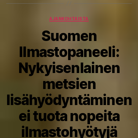
Kategoriat
AJANKOHTAISTA
Suomen
Ilmastopaneeli:
Nykyisenlainen
metsien
lisähyödyntäminen
ei tuota nopeita
ilmastohyötyjä