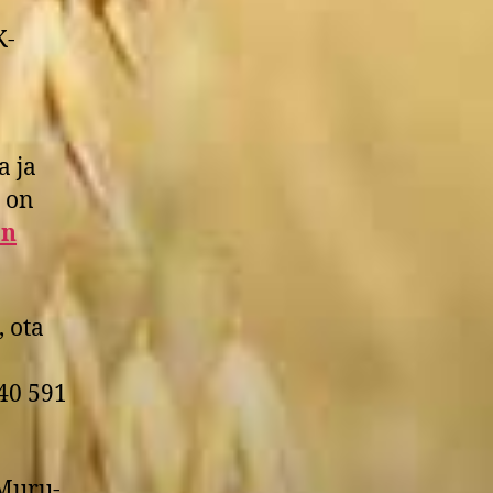
K-
a ja
i on
an
, ota
40 591
 Muru-