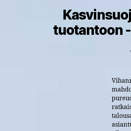
Kasvinsuoj
tuotantoon 
Vihann
mahdol
pureud
ratkai
talous
asiant