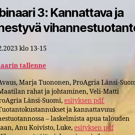
inaari 3: Kannattava ja
estyvä vihannestuotant
2.2023 klo 13-15
aarin tallenne
vaus, Marja Tuononen, ProAgria Länsi-Suo
aatilan rahat ja johtaminen, Veli-Matti
 ProAgria Länsi-Suomi,
esityksen pdf
uotantokustannukset ja kannattavuus
estuotannossa – laskelmista apua talouden
taan, Anu Koivisto, Luke,
esityksen pdf