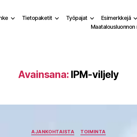
nke
Tietopaketit
Työpajat
Esimerkkejä
Maatalousluonnon
Avainsana:
IPM-viljely
Kategoriat
AJANKOHTAISTA
TOIMINTA