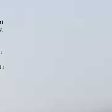
mi
ka
i
ti