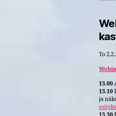
Web
kas
To 2.2
Webin
13.00
A
13.10
I
ja näk
esityk
13.30
K