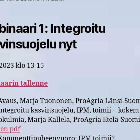
inaari 1: Integroitu
vinsuojelu nyt
.2023 klo 13-15
aarin tallenne
vaus, Marja Tuononen, ProAgria Länsi-Suo
ntegroitu kasvinsuojelu, IPM, toimii − kokem
ökulmia, Marja Kallela, ProAgria Etelä-Suomi
sen pdf
ommenttipuheenvuoro: IPM toimii?