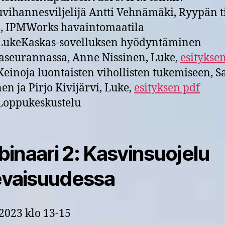
ihannesviljelijä Antti Vehnämäki, Ryypän ti
, IPMWorks havaintomaatila
ukeKaskas-sovelluksen hyödyntäminen
aseurannassa, Anne Nissinen, Luke,
esitykse
einoja luontaisten vihollisten tukemiseen, S
n ja Pirjo Kivijärvi, Luke,
esityksen pdf
oppukeskustelu
inaari 2: Kasvinsuojelu
evaisuudessa
.2023 klo 13-15