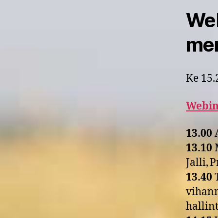
Web
men
Ke 15.
Webin
13.00
A
13.10
M
Jalli,
13.40
T
vihann
hallin