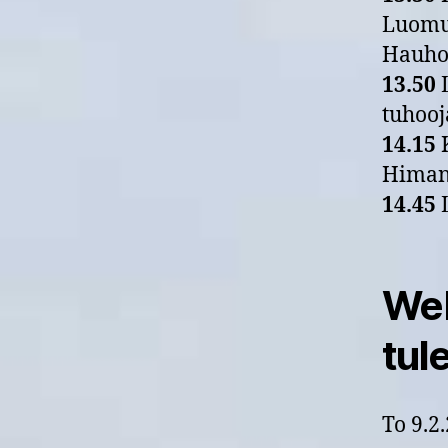
Luomuv
Hauho
13.50
L
tuhooj
14.15
K
Himane
14.45
L
Web
tul
To 9.2