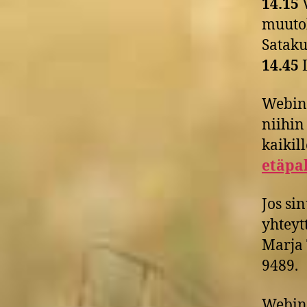
14.15
V
muutok
Sataku
14.45
L
Webina
niihin
kaikil
etäpal
Jos si
yhteyt
Marja 
9489.
Webina