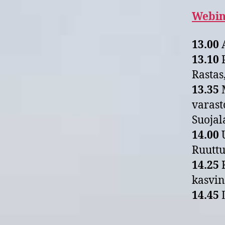
Webin
13.00
A
13.10
P
Rastas
13.35
M
varast
Suojal
14.00
U
Ruuttu
14.25
K
kasvin
14.45
L