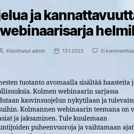
elua ja kannattavuutt
-webinaarisarja helm
Kirjoittanut
admin
13.1.2023
Ei kommenttej
Kirjoittaja
Julkaisupäivämäärä
esten tuotanto avomaalla sisältää haasteita j
lisuuksia. Kolmen webinaarin sarjassa
utaan kasvinsuojelun nykytilaan ja tulevai
suihin. Kolmannen webinaarin teemana on v
asiat ja jaksaminen. Tule kuulemaan
untijoiden puheenvuoroja ja vaihtamaan ajat