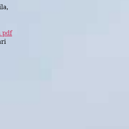
la,
n pdf
ari