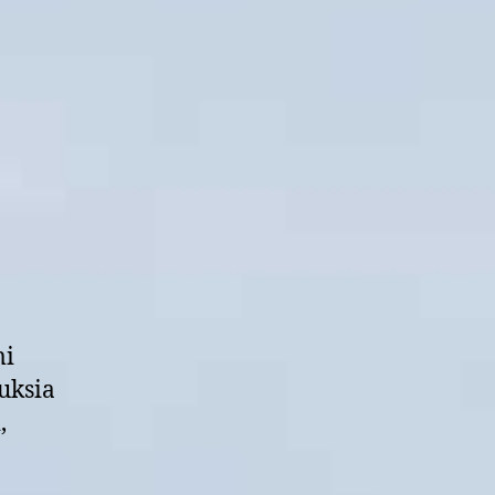
mi
uksia
,