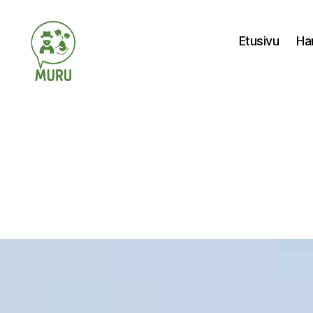
Etusivu
Ha
Ilmastonmuutokseen
varautuminen
maataloudessa