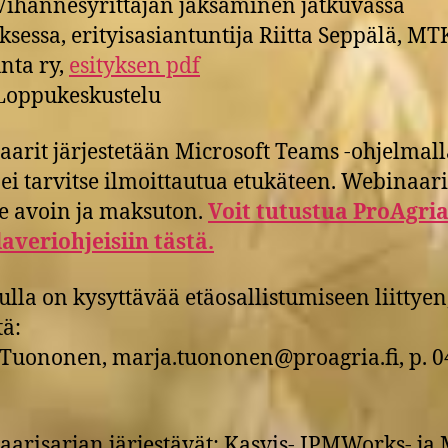
ihannesyrittäjän jaksaminen jatkuvassa
sessa, erityisasiantuntija Riitta Seppälä, MT
nta ry,
esityksen pdf
oppukeskustelu
arit järjestetään Microsoft Teams -ohjelmall
 ei tarvitse ilmoittautua etukäteen. Webinaar
le avoin ja maksuton.
Voit tutustua ProAgri
averiohjeisiin tästä.
nulla on kysyttävää etäosallistumiseen liittyen
tä:
Tuononen, marja.tuononen@proagria.fi, p. 0
arisarjan järjestävät: Kasvis- IPMWorks- ja