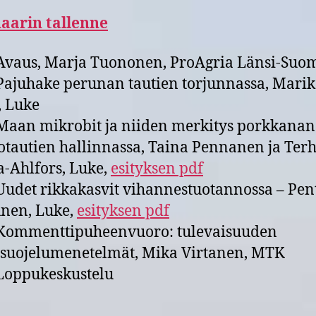
aarin tallenne
vaus, Marja Tuononen, ProAgria Länsi-Suo
ajuhake perunan tautien torjunnassa, Mari
, Luke
aan mikrobit ja niiden merkitys porkkanan
otautien hallinnassa, Taina Pennanen ja Terh
a-Ahlfors, Luke,
esityksen pdf
udet rikkakasvit vihannestuotannossa – Pent
nen, Luke,
esityksen pdf
ommenttipuheenvuoro: tulevaisuuden
suojelumenetelmät, Mika Virtanen, MTK
oppukeskustelu