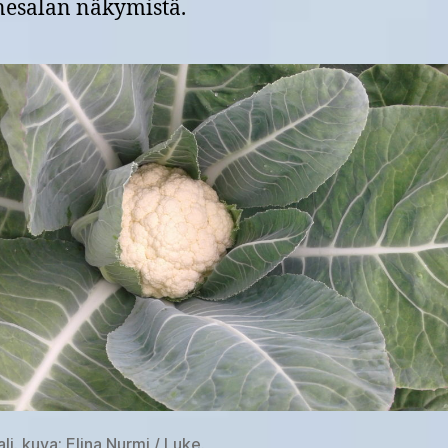
esalan näkymistä.
i. kuva: Elina Nurmi / Luke.