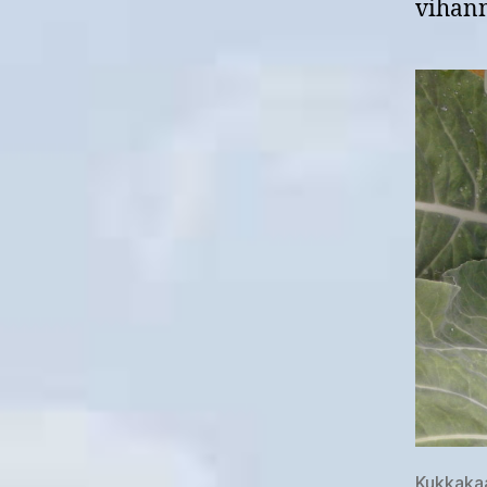
vihann
Kukkakaal