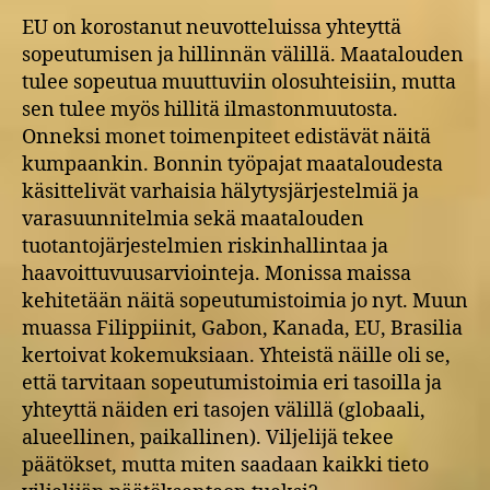
EU on korostanut neuvotteluissa yhteyttä
sopeutumisen ja hillinnän välillä. Maatalouden
tulee sopeutua muuttuviin olosuhteisiin, mutta
sen tulee myös hillitä ilmastonmuutosta.
Onneksi monet toimenpiteet edistävät näitä
kumpaankin. Bonnin työpajat maataloudesta
käsittelivät varhaisia hälytysjärjestelmiä ja
varasuunnitelmia sekä maatalouden
tuotantojärjestelmien riskinhallintaa ja
haavoittuvuusarviointeja. Monissa maissa
kehitetään näitä sopeutumistoimia jo nyt. Muun
muassa Filippiinit, Gabon, Kanada, EU, Brasilia
kertoivat kokemuksiaan. Yhteistä näille oli se,
että tarvitaan sopeutumistoimia eri tasoilla ja
yhteyttä näiden eri tasojen välillä (globaali,
alueellinen, paikallinen). Viljelijä tekee
päätökset, mutta miten saadaan kaikki tieto