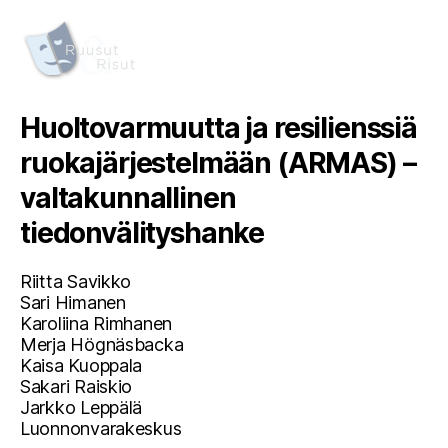
Huoltovarmuutta ja resilienssiä
ruokajärjestelmään (ARMAS) –
valtakunnallinen
tiedonvälityshanke
Riitta Savikko
Sari Himanen
Karoliina Rimhanen
Merja Högnäsbacka
Kaisa Kuoppala
Sakari Raiskio
Jarkko Leppälä
Luonnonvarakeskus