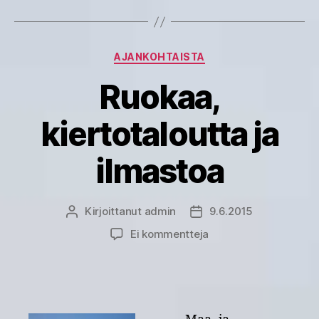
Kategoriat
AJANKOHTAISTA
Ruokaa,
kiertotaloutta ja
ilmastoa
Kirjoittanut
admin
9.6.2015
Kirjoittaja
Julkaisupäivämäärä
artikkeliin
Ei kommentteja
Ruokaa,
kiertotaloutta
ja
ilmastoa