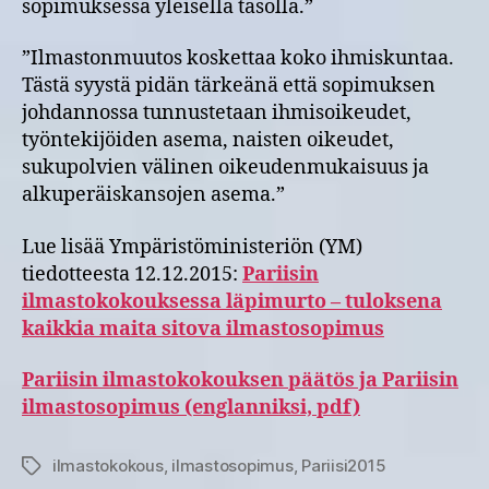
sopimuksessa yleisellä tasolla.”
”Ilmastonmuutos koskettaa koko ihmiskuntaa.
Tästä syystä pidän tärkeänä että sopimuksen
johdannossa tunnustetaan ihmisoikeudet,
työntekijöiden asema, naisten oikeudet,
sukupolvien välinen oikeudenmukaisuus ja
alkuperäiskansojen asema.”
Lue lisää Ympäristöministeriön (YM)
tiedotteesta 12.12.2015:
Pariisin
ilmastokokouksessa läpimurto – tuloksena
kaikkia maita sitova ilmastosopimus
Pariisin ilmastokokouksen päätös ja Pariisin
ilmastosopimus (englanniksi, pdf)
ilmastokokous
,
ilmastosopimus
,
Pariisi2015
Avainsanat