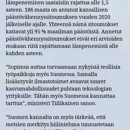
lämpeneminen saataisiin rajattua alle 1,5
asteen. 186 maata on antanut kansallisen
päästövähennyssitoumuksen vuoden 2020
jälkeiselle ajalle. Yhteensä nämä sitoumukset
kattavat yli 95 % maailman päästöistä. Annetut
päästövähennyssitoumukset eivät eri arvioiden
mukaan riitä rajoittamaan lämpenemistä alle
kahden asteen.
”Sopimus auttaa turvaamaan nykyisiä teollisia
työpaikkoja myös Suomessa. Samalla
lisääntyvät ilmastotoimet avaavat suuret
kasvumahdollisuudet puhtaan teknologian
yrityksille. Tähän myös Suomessa kannattaa
tarttua”, ministeri Tiilikainen sanoo.
”Suomen kannalta on myös tärkeää, että
metsien merkitys hiilinieluna tunnustetaan