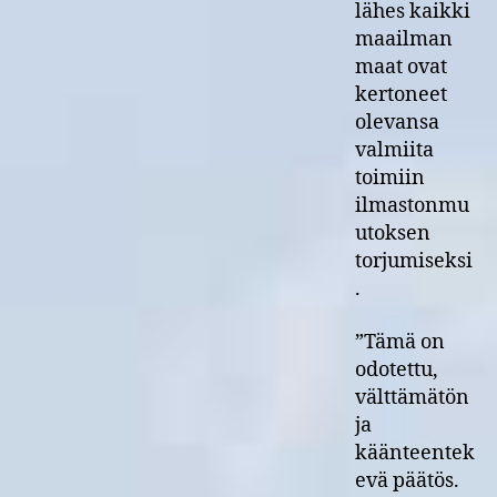
lähes kaikki
maailman
maat ovat
kertoneet
olevansa
valmiita
toimiin
ilmastonmu
utoksen
torjumiseksi
.
”Tämä on
odotettu,
välttämätön
ja
käänteentek
evä päätös.