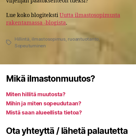
viljelijän päätöksenteon tueksi?
Lue koko blogiteksti
Uutta ilmastosopimusta
rakentamassa -blogista
.
Hillintä
,
ilmastosopimus
,
ruoantuotanto
,
Avainsanat
Sopeutuminen
Mikä ilmastonmuutos?
Miten hillitä muutosta?
Mihin ja miten sopeudutaan?
Mistä saan alueellista tietoa?
Ota yhteyttä / lähetä palautetta