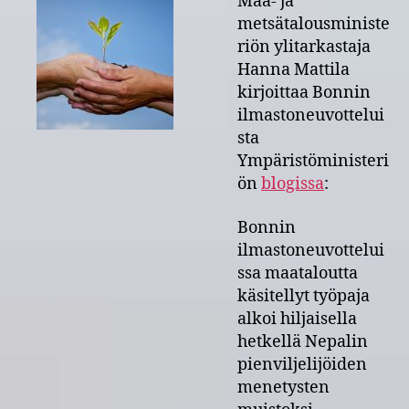
Maa- ja
metsätalousministe
riön ylitarkastaja
Hanna Mattila
kirjoittaa Bonnin
ilmastoneuvottelui
sta
Ympäristöministeri
ön
blogissa
:
Bonnin
ilmastoneuvottelui
ssa maataloutta
käsitellyt työpaja
alkoi hiljaisella
hetkellä Nepalin
pienviljelijöiden
menetysten