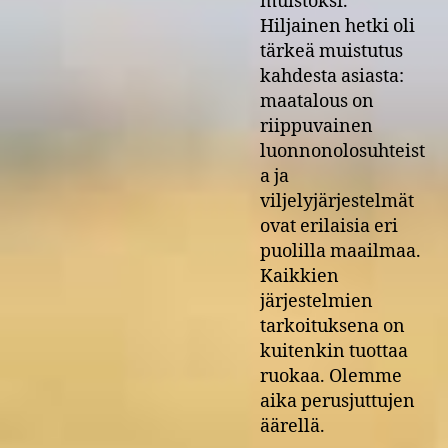
muistoksi.
Hiljainen hetki oli
tärkeä muistutus
kahdesta asiasta:
maatalous on
riippuvainen
luonnonolosuhteist
a ja
viljelyjärjestelmät
ovat erilaisia eri
puolilla maailmaa.
Kaikkien
järjestelmien
tarkoituksena on
kuitenkin tuottaa
ruokaa. Olemme
aika perusjuttujen
äärellä.