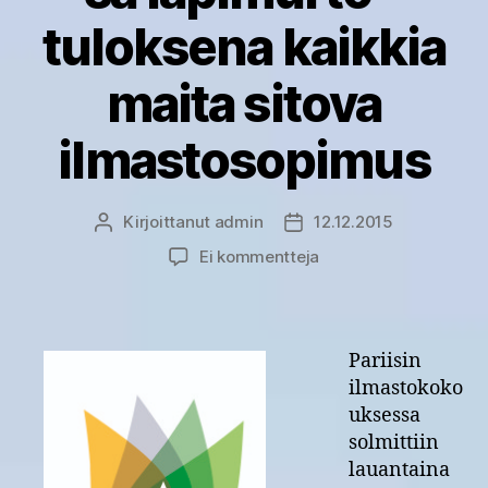
tuloksena kaikkia
maita sitova
ilmastosopimus
Kirjoittanut
admin
12.12.2015
Kirjoittaja
Julkaisupäivämäärä
artikkeliin
Ei kommentteja
YM:
Pariisin
ilmastokokouksessa
läpimurto
Pariisin
–
ilmastokoko
tuloksena
uksessa
kaikkia
solmittiin
maita
lauantaina
sitova