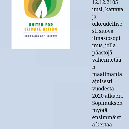
ilmastosopimus
12.12.2105
uusi, kattava
ja
oikeudellise
sti sitova
ilmastosopi
mus, jolla
päästöjä
vähennetää
n
maailmanla
ajuisesti
vuodesta
2020 alkaen.
Sopimuksen
myötä
ensimmäist
ä kertaa