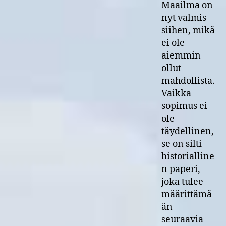
Maailma on
nyt valmis
siihen, mikä
ei ole
aiemmin
ollut
mahdollista.
Vaikka
sopimus ei
ole
täydellinen,
se on silti
historialline
n paperi,
joka tulee
määrittämä
än
seuraavia