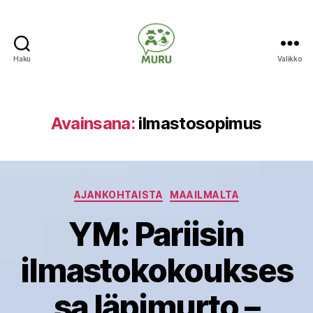
Haku
Valikko
Ilmastonmuutokseen
varautuminen
maataloudessa
Avainsana:
ilmastosopimus
Kategoriat
AJANKOHTAISTA
MAAILMALTA
YM: Pariisin
ilmastokokoukses
sa läpimurto –