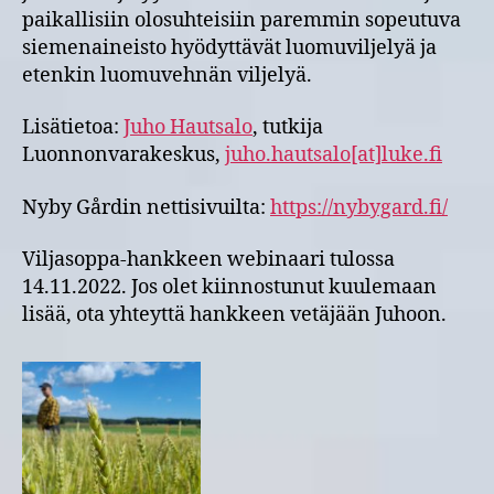
paikallisiin olosuhteisiin paremmin sopeutuva
siemenaineisto hyödyttävät luomuviljelyä ja
etenkin luomuvehnän viljelyä.
Lisätietoa:
Juho Hautsalo
, tutkija
Luonnonvarakeskus,
juho.hautsalo[at]luke.fi
Nyby Gårdin nettisivuilta:
https://nybygard.fi/
Viljasoppa-hankkeen webinaari tulossa
14.11.2022. Jos olet kiinnostunut kuulemaan
lisää, ota yhteyttä hankkeen vetäjään Juhoon.