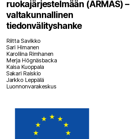
ruokajärjestelmään (ARMAS) –
valtakunnallinen
tiedonvälityshanke
Riitta Savikko
Sari Himanen
Karoliina Rimhanen
Merja Högnäsbacka
Kaisa Kuoppala
Sakari Raiskio
Jarkko Leppälä
Luonnonvarakeskus