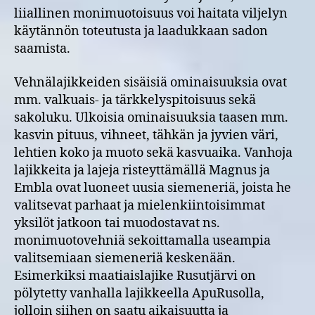
liiallinen monimuotoisuus voi haitata viljelyn
käytännön toteutusta ja laadukkaan sadon
saamista.
Vehnälajikkeiden sisäisiä ominaisuuksia ovat
mm. valkuais- ja tärkkelyspitoisuus sekä
sakoluku. Ulkoisia ominaisuuksia taasen mm.
kasvin pituus, vihneet, tähkän ja jyvien väri,
lehtien koko ja muoto sekä kasvuaika. Vanhoja
lajikkeita ja lajeja risteyttämällä Magnus ja
Embla ovat luoneet uusia siemeneriä, joista he
valitsevat parhaat ja mielenkiintoisimmat
yksilöt jatkoon tai muodostavat ns.
monimuotovehniä sekoittamalla useampia
valitsemiaan siemeneriä keskenään.
Esimerkiksi maatiaislajike Rusutjärvi on
pölytetty vanhalla lajikkeella ApuRusolla,
jolloin siihen on saatu aikaisuutta ja