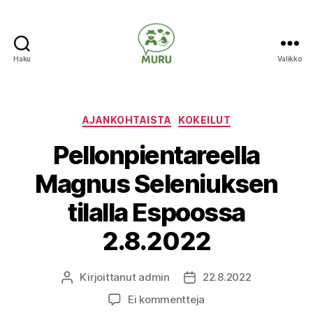
Haku
Valikko
Ilmastonmuutokseen
varautuminen
maataloudessa
Kategoriat
AJANKOHTAISTA
KOKEILUT
Pellonpientareella
Magnus Seleniuksen
tilalla Espoossa
2.8.2022
Kirjoittanut
admin
22.8.2022
Kirjoittaja
Julkaisupäivämäärä
artikkeliin
Ei kommentteja