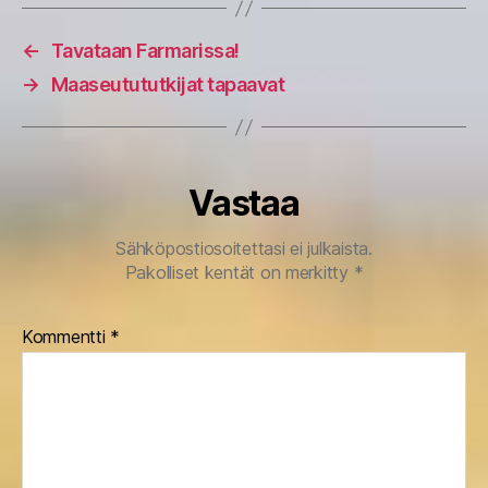
←
Tavataan Farmarissa!
→
Maaseutututkijat tapaavat
Vastaa
Sähköpostiosoitettasi ei julkaista.
Pakolliset kentät on merkitty
*
Kommentti
*