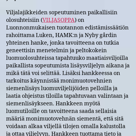
Viljalajikkeiden sopeutuminen paikallisiin
olosuhteisiin (
VILJASOPPA
) on
Luonnonmukaisen tuotannon edistämissäätiön
rahoittama Luken, HAMK:n ja Nyby gårdin
yhteinen hanke, jonka tavoitteena on tutkia
geneettisin menetelmin ja peltokokein
luomuolosuhteissa tapahtuuko maatiaisviljoilla
paikallista sopeutumista lisäysviljelyn aikana ja
mikä tätä voi selittää. Lisäksi hankkeessa on
tarkoitus käynnistää monimuotovehnien
siemenlisäys luomuviljelijöiden pelloilla ja
laatia ohjeistus tiloilla tapahtuvaan valintaan ja
siemenlisäykseen. Hankkeen myötä
luomutiloille on tavoitteena saada sellaisia
määriä monimuotovehnän siementä, että sitä
voidaan alkaa viljellä tilojen omalla kalustolla
ja ottaa viljelyyn. Hankkeen tuottama tieto ja