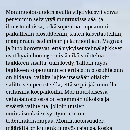
Monimuotoisuuden avulla viljelykasvit voivat
peremmin selviytyä muuttuvissa sää- ja
ilmasto-oloissa, sekä sopeutua nopeammin
paikallisiin olosuhteisiin, kuten kasvitauteihin,
maaperään, sadantaan ja lämpötilaan. Magnus
ja Juho korostavat, että nykyiset vehnälajikkeet
ovat hyvin homogeenisiä eikä vaihtelua
lajikkeen sisältä juuri löydy. Tällöin myös
lajikkeen sopeutuminen erilaisiin olosuhteisiin
on hidasta, vaikka lajike itsessään olisikin
valittu sen perusteella, että se pärjää monilla
erilaisilla koepaikoilla. Monimuotoisessa
vehnäaineistossa on enemmän ulkoista ja
sisäistä vaihtelua, jolloin uusien
ominaisuuksien syntyminen on
todennäköisempää. Monimuotoisuuden
määrällä on kuitenkin myös rajansa, koska