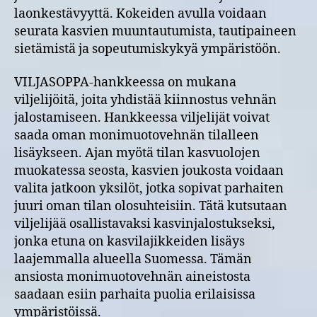
laonkestävyyttä. Kokeiden avulla voidaan
seurata kasvien muuntautumista, tautipaineen
sietämistä ja sopeutumiskykyä ympäristöön.
VILJASOPPA-hankkeessa on mukana
viljelijöitä, joita yhdistää kiinnostus vehnän
jalostamiseen. Hankkeessa viljelijät voivat
saada oman monimuotovehnän tilalleen
lisäykseen. Ajan myötä tilan kasvuolojen
muokatessa seosta, kasvien joukosta voidaan
valita jatkoon yksilöt, jotka sopivat parhaiten
juuri oman tilan olosuhteisiin. Tätä kutsutaan
viljelijää osallistavaksi kasvinjalostukseksi,
jonka etuna on kasvilajikkeiden lisäys
laajemmalla alueella Suomessa. Tämän
ansiosta monimuotovehnän aineistosta
saadaan esiin parhaita puolia erilaisissa
ympäristöissä.