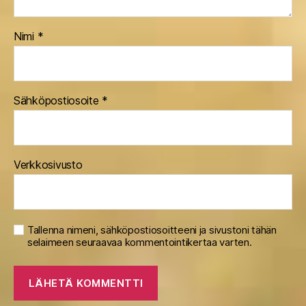
Nimi
*
Sähköpostiosoite
*
Verkkosivusto
Tallenna nimeni, sähköpostiosoitteeni ja sivustoni tähän
selaimeen seuraavaa kommentointikertaa varten.