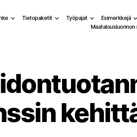
nke
Tietopaketit
Työpajat
Esimerkkejä
Maatalousluonnon
idontuotan
enssin kehit