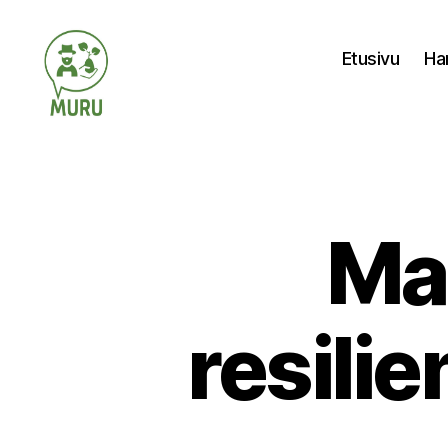
Etusivu
Ha
Ilmastonmuutokseen
varautuminen
maataloudessa
Ma
resili