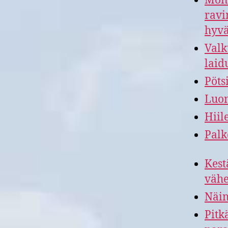
Moni
ravi
hyvä
Valk
laid
Pöts
Luon
Hiil
Palk
Kest
vähe
Näin
Pitk