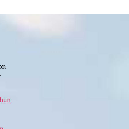
 on
-
.
ehun