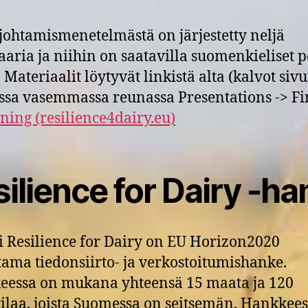
ohtamismenetelmästä on järjestetty neljä
aria ja niihin on saatavilla suomenkieliset p
 Materiaalit löytyvät linkistä alta (kalvot siv
ssa vasemmassa reunassa Presentations -> Fi
ning (resilience4dairy.eu)
ilience for Dairy -h
i Resilience for Dairy on EU Horizon2020
tama tiedonsiirto- ja verkostoitumishanke.
essa on mukana yhteensä 15 maata ja 120
itilaa, joista Suomessa on seitsemän. Hankkee