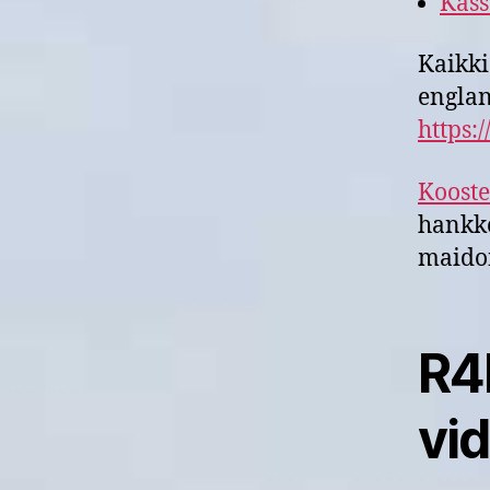
Kass
Kaikki
englan
https:
Kooste
hankke
maidon
R4
vi