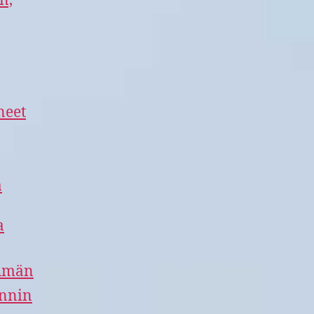
n,
neet
a
a
ehmän
innin