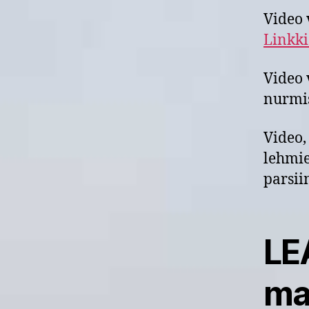
Video 
Linkki
Video 
nurmis
Video,
lehmie
parsii
LE
mai