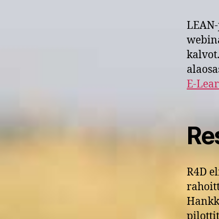
LEAN-j
webina
kalvot.
alaosa
E-Lear
Res
R4D el
rahoit
Hankke
pilott