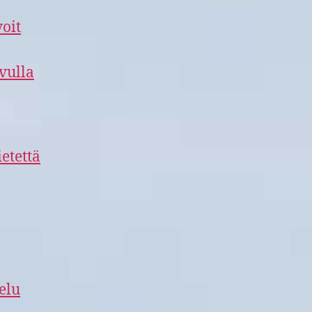
voit
vulla
etettä
elu