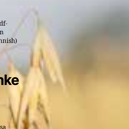
df-
un
nnish)
anke
ssa