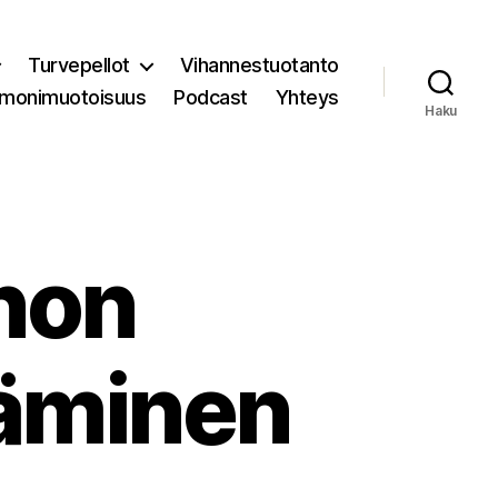
Turvepellot
Vihannestuotanto
 monimuotoisuus
Podcast
Yhteys
Haku
non
täminen