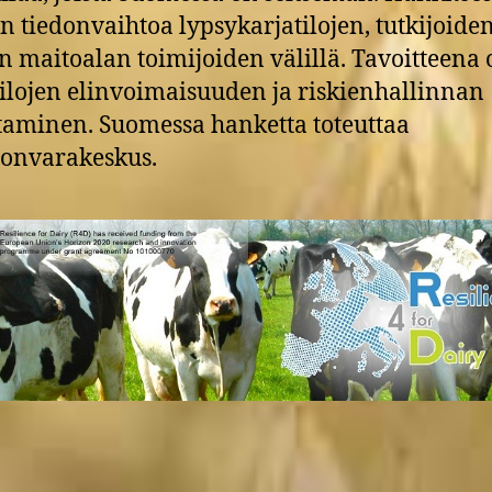
än tiedonvaihtoa lypsykarjatilojen, tutkijoide
 maitoalan toimijoiden välillä. Tavoitteena 
ilojen elinvoimaisuuden ja riskienhallinnan
aminen. Suomessa hanketta toteuttaa
onvarakeskus.