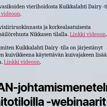
vasikoiden vierihoidosta Kuikkalahti Dairy -ti
 videoon
.
visiiriruokinnasta ja korkealaatuisesta
äilörehusta Nikkasen tilalla.
Linkki videoon
.
 miten Kuikkalahti Dairy -tila on järjestänyt
n kuivikkeena käytettävän kuivajakeen lisä
n.
Linkki videoon
.
AN-johtamismenete
totiloilla -webinaarit