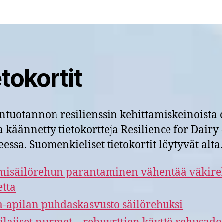
tokortit
tuotannon resilienssin kehittämiskeinoista
ja käännetty tietokortteja Resilience for Dairy 
essa. Suomenkieliset tietokortit löytyvät alta
isäilörehun parantaminen vähentää väkir
etta
-apilan puhdaskasvusto säilörehuksi