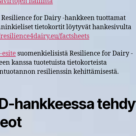
avirtojen hallinta
 Resilience for Dairy -hankkeen tuottamat
ninkieliset tietokortit löytyvät hankesivulta
//resilience4dairy.eu/factsheets
-esite
suomenkielisistä Resilience for Dairy -
en kanssa tuotetuista tietokorteista
tuotannon resilienssin kehittämisestä.
D-hankkeessa tehdy
deot