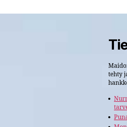
Tie
Maidon
tehty 
hankke
Nurm
tarv
Puna