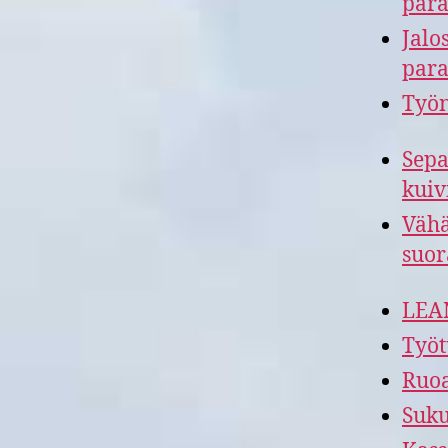
para
Jalo
para
Työn
Sepa
kuiv
Vähä
suor
LEAN
Työt
Ruoa
Suku