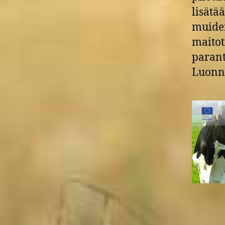
lisätä
muiden
maitot
parant
Luonn