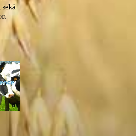
n sekä
on