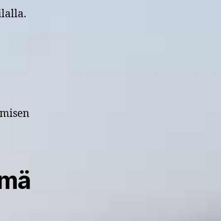
lalla.
ämisen
lmä