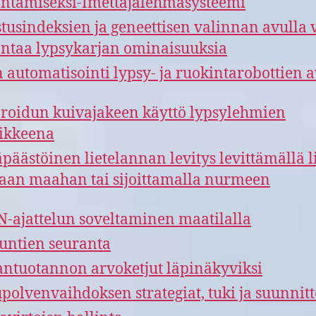
ntamiseksi-Imettäjälehmäsysteemi
stusindeksien ja geneettisen valinnan avulla 
ntaa lypsykarjan ominaisuuksia
 automatisointi lypsy- ja ruokintarobottien a
roidun kuivajakeen käyttö lypsylehmien
ikkeena
päästöinen lietelannan levitys levittämällä li
aan maahan tai sijoittamalla nurmeen
-ajattelun soveltaminen maatilalla
untien seuranta
ntuotannon arvoketjut läpinäkyviksi
polvenvaihdoksen strategiat, tuki ja suunnitt