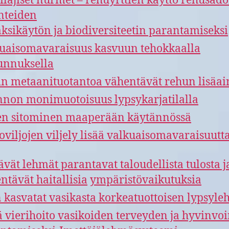
lajiset nurmet – rehuyrttien käyttö rehusado
nteiden
ksikäytön ja biodiversiteetin parantamiseksi
uaisomavaraisuus kasvuun tehokkaalla
unnuksella
in metaanituotantoa vähentävät rehun lisäai
non monimuotoisuus lypsykarjatilalla
en sitominen maaperään käytännössä
oviljojen viljely lisää valkuaisomavaraisuutt
ävät lehmät parantavat taloudellista tulosta j
ntävät haitallisia
ympäristövaikutuksia
 kasvatat vasikasta korkeatuottoisen lypsyl
ä vierihoito vasikoiden terveyden ja hyvinvo