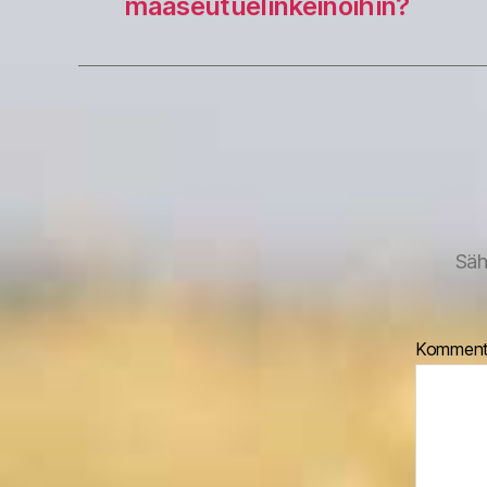
maaseutuelinkeinoihin?
Säh
Komment