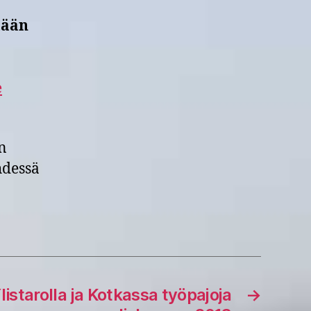
tään
e
n
hdessä
listarolla ja Kotkassa työpajoja
→