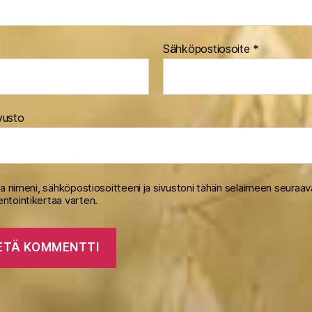
Sähköpostiosoite
*
vusto
na nimeni, sähköpostiosoitteeni ja sivustoni tähän selaimeen seuraa
tointikertaa varten.