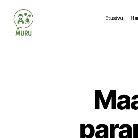
Etusivu
Ha
Ilmastonmuutokseen
varautuminen
maataloudessa
Maa
para