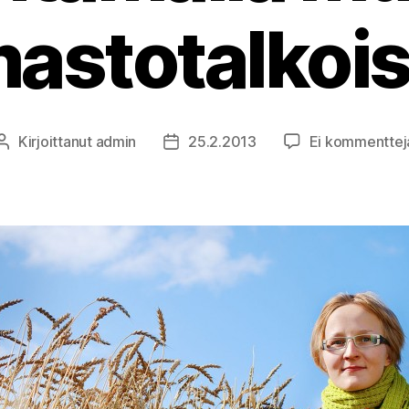
mastotalkois
Kirjoittanut
admin
25.2.2013
Ei kommenttej
Kirjoittaja
Julkaisupäivämäärä