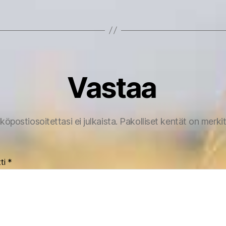
Vastaa
köpostiosoitettasi ei julkaista.
Pakolliset kentät on merki
ti
*