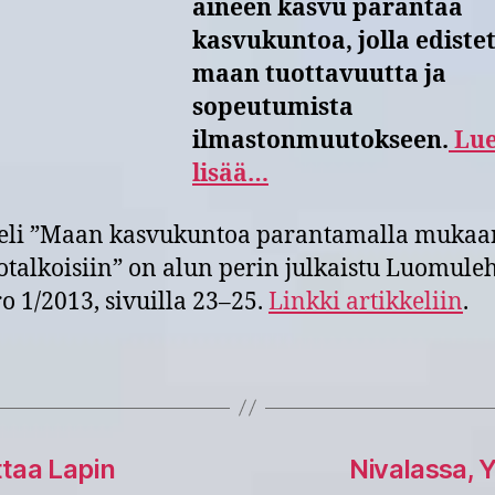
aineen kasvu parantaa
kasvukuntoa, jolla ediste
maan tuottavuutta ja
sopeutumista
ilmastonmuutokseen.
Lu
lisää…
keli ”Maan kasvukuntoa parantamalla mukaa
otalkoisiin” on alun perin julkaistu Luomule
 1/2013, sivuilla 23–25.
Linkki artikkeliin
.
taa Lapin
Nivalassa, Y