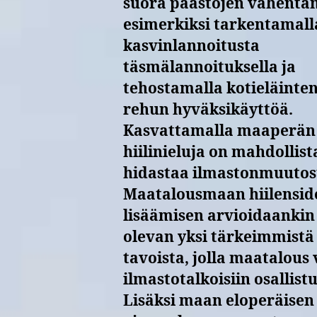
suora päästöjen vähentä
esimerkiksi tarkentamall
kasvinlannoitusta
täsmälannoituksella ja
tehostamalla kotieläinte
rehun hyväksikäyttöä.
Kasvattamalla maaperän
hiilinieluja on mahdollist
hidastaa ilmastonmuutos
Maatalousmaan hiilensi
lisäämisen arvioidaankin
olevan yksi tärkeimmistä
tavoista, jolla maatalous 
ilmastotalkoisiin osallistu
Lisäksi maan eloperäisen