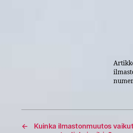
Artik
ilmast
numero
←
Kuinka ilmastonmuutos vaikut