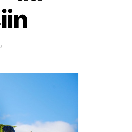
iin
artikkeliin
a
Maan
kasvukuntoa
parantamalla
mukaan
ilmastotalkoisiin