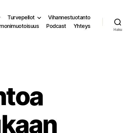
Turvepellot
Vihannestuotanto
 monimuotoisuus
Podcast
Yhteys
Haku
ntoa
ukaan