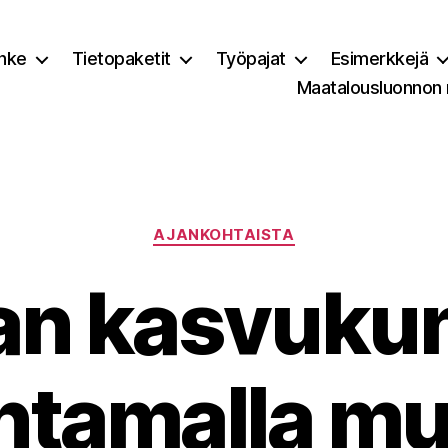
nke
Tietopaketit
Työpajat
Esimerkkejä
Maatalousluonnon
Kategoriat
AJANKOHTAISTA
n kasvuku
ntamalla m