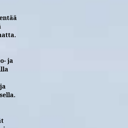
hentää
ä
atta.
o- ja
lla
ja
ella.
ät