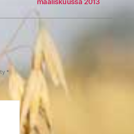
maaliskuussa 2013
tty
*