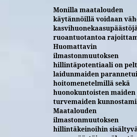
Monilla maatalouden
käytännöillä voidaan vä
kasvihuonekaasupäästöj
ruoantuotantoa rajoittam
Huomattavin
ilmastonmuutoksen
hillintäpotentiaali on pelt
laidunmaiden parannetui
hoitomenetelmillä sekä
huonokuntoisten maiden 
turvemaiden kunnostamis
Maatalouden
ilmastonmuutoksen
hillintäkeinoihin sisältyv