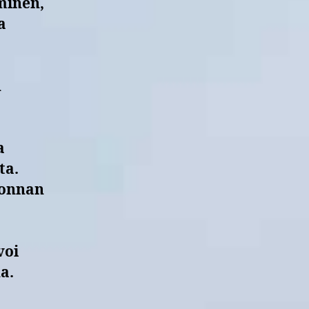
minen,
a
n
a
ta.
donnan
voi
a.