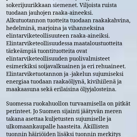
sokerijuurikkaan siemenet. Viljoista ruista
tuodaan jauhojen raaka-aineeksi.
Alkutuotannon tuotteita tuodaan raakakahvina,
hedelminä, marjoina ja vihanneksina
elintarviketeollisuuteen raaka-aineiksi.
Elintarviketeollisuudessa maataloustuotteita
tärkeämpiä tuontituotteita ovat
elintarviketeollisuuden puolivalmisteet
esimerkiksi soijavalkuainen ja eri rehuaineet.
Elintarviketuotannon ja -jakelun sujumiseksi
energiaa tuodaan raakaöljynä, kivihiilenä ja
maakaasuna sekä erilaisina öljyjalosteina.
Suomessa ruokahuollon turvaamisella on pitkät
perinteet. Jo Suomen sijainti jäätyvän meren
takana asettaa kuljetusten sujumiselle ja
ulkomaankaupalle haasteita. Äkillisten
tuonnin häiriöiden lisäksi tuonnin merkitys