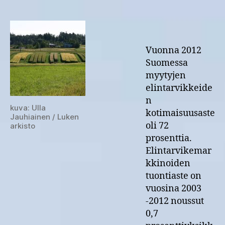
72
prosenttia
Vuonna 2012
Suomessa
myytyjen
elintarvikkeide
n
kuva: Ulla
kotimaisuusaste
Jauhiainen / Luken
oli 72
arkisto
prosenttia.
Elintarvikemar
kkinoiden
tuontiaste on
vuosina 2003
-2012 noussut
0,7