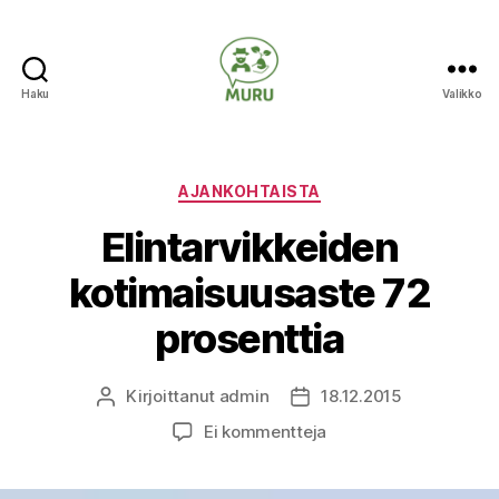
Haku
Valikko
Ilmastonmuutokseen
varautuminen
maataloudessa
Kategoriat
AJANKOHTAISTA
Elintarvikkeiden
kotimaisuusaste 72
prosenttia
Kirjoittanut
admin
18.12.2015
Kirjoittaja
Julkaisupäivämäärä
artikkeliin
Ei kommentteja
Elintarvikkeiden
kotimaisuusaste