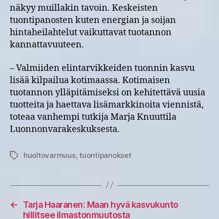
näkyy muillakin tavoin. Keskeisten
tuontipanosten kuten energian ja soijan
hintaheilahtelut vaikuttavat tuotannon
kannattavuuteen.
– Valmiiden elintarvikkeiden tuonnin kasvu
lisää kilpailua kotimaassa. Kotimaisen
tuotannon ylläpitämiseksi on kehitettävä uusia
tuotteita ja haettava lisämarkkinoita viennistä,
toteaa vanhempi tutkija Marja Knuuttila
Luonnonvarakeskuksesta.
huoltovarmuus
,
tuontipanokset
Avainsanat
←
Tarja Haaranen: Maan hyvä kasvukunto
hillitsee ilmastonmuutosta