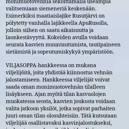
monimuotovehniä sekoittamalla useampia
valitsemiaan siemeneriä keskenään.
Esimerkiksi maatiaislajike Rusutjärvi on
pölytetty vanhalla lajikkeella ApuRusolla,
jolloin siihen on saatu aikaisuutta ja
laonkestävyyttä. Kokeiden avulla voidaan
seurata kasvien muuntautumista, tautipaineen
sietämistä ja sopeutumiskykyä ympäristöön.
VILJASOPPA-hankkeessa on mukana
viljelijöitä, joita yhdistää kiinnostus vehnän
jalostamiseen. Hankkeessa viljelijät voivat
saada oman monimuotovehnän tilalleen
lisäykseen. Ajan myötä tilan kasvuolojen
muokatessa seosta, kasvien joukosta voidaan
valita jatkoon yksilöt, jotka sopivat parhaiten
juuri oman tilan olosuhteisiin. Tätä kutsutaan
viljelijää osallistavaksi kasvinjalostukseksi,