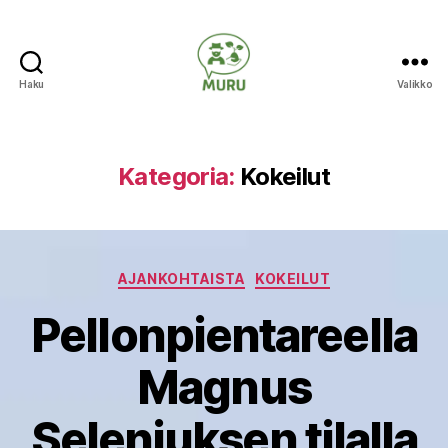
Haku
Valikko
Ilmastonmuutokseen
varautuminen
maataloudessa
Kategoria:
Kokeilut
Kategoriat
AJANKOHTAISTA
KOKEILUT
Pellonpientareella
Magnus
Seleniuksen tilalla