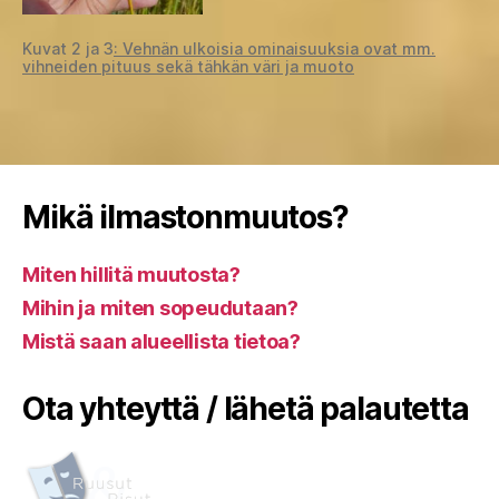
Kuvat 2 ja 3
: Vehnän ulkoisia ominaisuuksia ovat mm.
vihneiden pituus sekä tähkän väri ja muoto
Mikä ilmastonmuutos?
Miten hillitä muutosta?
Mihin ja miten sopeudutaan?
Mistä saan alueellista tietoa?
Ota yhteyttä / lähetä palautetta