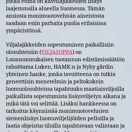
jonka etuna on kasvilajikkeiden lisäys
laajemmalla alueella Suomessa. Tämän
ansiosta monimuotovehnän aineistosta
saadaan esiin parhaita puolia erilaisissa
ympäristöissä.
Viljalajikkeiden sopeutuminen paikallisiin
olosuhteisiin (
VILJASOPPA
) on
Luonnonmukaisen tuotannon edistämissäätiön
rahoittama Luken, HAMK:n ja Nyby gårdin
yhteinen hanke, jonka tavoitteena on tutkia
geneettisin menetelmin ja peltokokein
luomuolosuhteissa tapahtuuko maatiaisviljoilla
paikallista sopeutumista lisäysviljelyn aikana ja
mikä tätä voi selittää. Lisäksi hankkeessa on
tarkoitus käynnistää monimuotovehnien
siemenlisäys luomuviljelijöiden pelloilla ja
laatia ohjeistus tiloilla tapahtuvaan valintaan ja