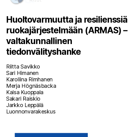
Huoltovarmuutta ja resilienssiä
ruokajärjestelmään (ARMAS) –
valtakunnallinen
tiedonvälityshanke
Riitta Savikko
Sari Himanen
Karoliina Rimhanen
Merja Högnäsbacka
Kaisa Kuoppala
Sakari Raiskio
Jarkko Leppälä
Luonnonvarakeskus