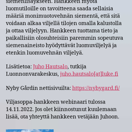
siemenlisäykseen. Hankkeen myötä
luomutiloille on tavoitteena saada sellaisia
määriä monimuotovehnän siementä, että sitä
voidaan alkaa viljellä tilojen omalla kalustolla
ja ottaa viljelyyn. Hankkeen tuottama tieto ja
paikallisiin olosuhteisiin paremmin sopeutuva
siemenaineisto hyödyttävät luomuviljelyä ja
etenkin luomuvehnän viljelyä.
Lisätietoa:
Juho Hautsalo
, tutkija
Luonnonvarakeskus,
juho.hautsalo[at]luke.fi
Nyby Gårdin nettisivuilta:
https://nybygard.fi/
Viljasoppa-hankkeen webinaari tulossa
14.11.2022. Jos olet kiinnostunut kuulemaan
lisää, ota yhteyttä hankkeen vetäjään Juhoon.