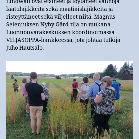
Lindwall ovat etsineet ja löytäneet vanhoja
laatulajikkeita sekä maatiaislajikkeita ja
risteyttäneet sekä viljelleet niitä. Magnus
Seleniuksen Nyby Gård-tila on mukana
Luonnonvarakeskuksen koordinoimassa
VILJASOPPA-hankkeessa, jota johtaa tutkija
Juho Hautsalo.