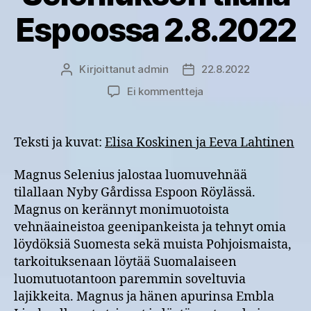
Espoossa 2.8.2022
Kirjoittanut
admin
22.8.2022
Kirjoittaja
Julkaisupäivämäärä
artikkeliin
Ei kommentteja
Pellonpientareella
Magnus
Seleniuksen
Teksti ja kuvat:
Elisa Koskinen ja Eeva Lahtinen
tilalla
Espoossa
Magnus Selenius jalostaa luomuvehnää
2.8.2022
tilallaan Nyby Gårdissa Espoon Röylässä.
Magnus on kerännyt monimuotoista
vehnäaineistoa geenipankeista ja tehnyt omia
löydöksiä Suomesta sekä muista Pohjoismaista,
tarkoituksenaan löytää Suomalaiseen
luomutuotantoon paremmin soveltuvia
lajikkeita. Magnus ja hänen apurinsa Embla