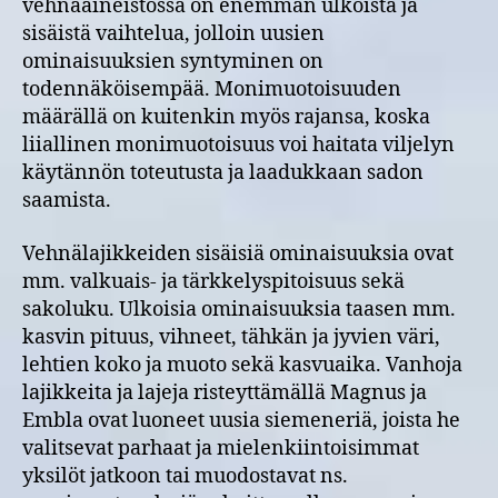
vehnäaineistossa on enemmän ulkoista ja
sisäistä vaihtelua, jolloin uusien
ominaisuuksien syntyminen on
todennäköisempää. Monimuotoisuuden
määrällä on kuitenkin myös rajansa, koska
liiallinen monimuotoisuus voi haitata viljelyn
käytännön toteutusta ja laadukkaan sadon
saamista.
Vehnälajikkeiden sisäisiä ominaisuuksia ovat
mm. valkuais- ja tärkkelyspitoisuus sekä
sakoluku. Ulkoisia ominaisuuksia taasen mm.
kasvin pituus, vihneet, tähkän ja jyvien väri,
lehtien koko ja muoto sekä kasvuaika. Vanhoja
lajikkeita ja lajeja risteyttämällä Magnus ja
Embla ovat luoneet uusia siemeneriä, joista he
valitsevat parhaat ja mielenkiintoisimmat
yksilöt jatkoon tai muodostavat ns.