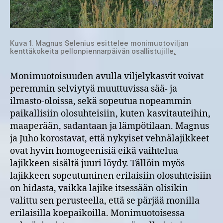
Kuva 1. Magnus Selenius esittelee monimuotoviljan
kenttäkokeita pellonpiennarpäivän osallistujille
.
Monimuotoisuuden avulla viljelykasvit voivat
peremmin selviytyä muuttuvissa sää- ja
ilmasto-oloissa, sekä sopeutua nopeammin
paikallisiin olosuhteisiin, kuten kasvitauteihin,
maaperään, sadantaan ja lämpötilaan. Magnus
ja Juho korostavat, että nykyiset vehnälajikkeet
ovat hyvin homogeenisiä eikä vaihtelua
lajikkeen sisältä juuri löydy. Tällöin myös
lajikkeen sopeutuminen erilaisiin olosuhteisiin
on hidasta, vaikka lajike itsessään olisikin
valittu sen perusteella, että se pärjää monilla
erilaisilla koepaikoilla. Monimuotoisessa